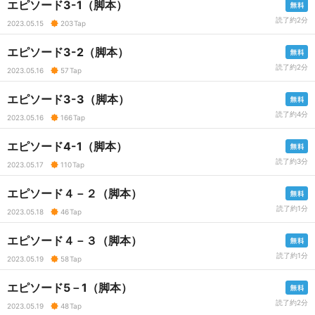
エピソード3-1（脚本）
読了約2分
2023.05.15
203
Tap
エピソード3-2（脚本）
読了約2分
2023.05.16
57
Tap
エピソード3-3（脚本）
読了約4分
2023.05.16
166
Tap
エピソード4-1（脚本）
読了約3分
2023.05.17
110
Tap
エピソード４－２（脚本）
読了約1分
2023.05.18
46
Tap
エピソード４－３（脚本）
読了約1分
2023.05.19
58
Tap
エピソード5－1（脚本）
読了約2分
2023.05.19
48
Tap