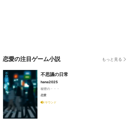
恋愛の注目ゲーム小説
もっと見る
不思議の日常
hana2025
秘密の・・・
恋愛
サウンド