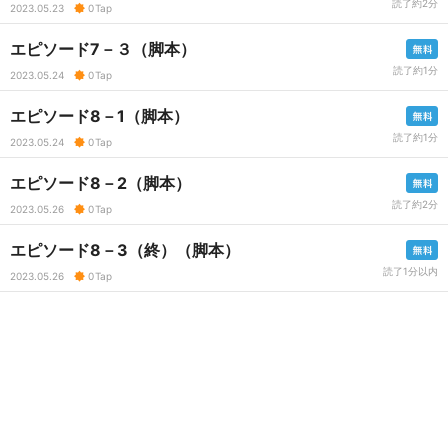
読了約2分
2023.05.23
0
Tap
エピソード7－３（脚本）
読了約1分
2023.05.24
0
Tap
エピソード8－1（脚本）
読了約1分
2023.05.24
0
Tap
エピソード8－2（脚本）
読了約2分
2023.05.26
0
Tap
エピソード8－3（終）（脚本）
読了1分以内
2023.05.26
0
Tap