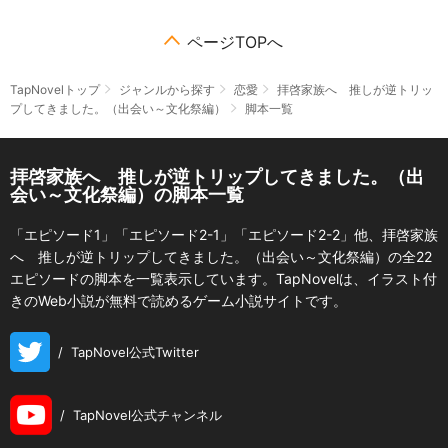
ページTOPへ
TapNovelトップ
ジャンルから探す
恋愛
拝啓家族へ 推しが逆トリッ
プしてきました。（出会い～文化祭編）
脚本一覧
拝啓家族へ 推しが逆トリップしてきました。（出
会い～文化祭編）の脚本一覧
「エピソード1」「エピソード2-1」「エピソード2-2」他、拝啓家族
へ 推しが逆トリップしてきました。（出会い～文化祭編）の全22
エピソードの脚本を一覧表示しています。TapNovelは、イラスト付
きのWeb小説が無料で読めるゲーム小説サイトです。
/
TapNovel公式Twitter
/
TapNovel公式チャンネル