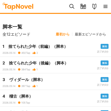
脚本一覧
全12エピソード
最初から
最新エピソードから
1 捨てられた少年（前編）（脚本）
読了約3分
2026.05.14
450
Tap
2
2 捨てられた少年（後編）（脚本）
読了約3分
2026.05.14
384
Tap
1
3 ヴィダール（脚本）
読了約5分
2026.05.14
397
Tap
1
4 稽古（脚本）
読了約3分
2026.05.14
105
Tap