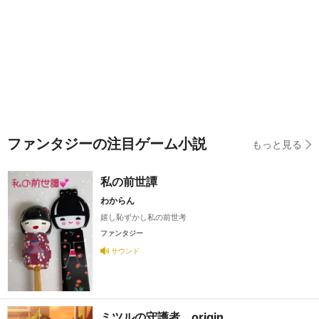
ファンタジーの注目ゲーム小説
もっと見る
私の前世譚
わからん
嬉し恥ずかし私の前世考
ファンタジー
サウンド
ミツルの守護者 origin