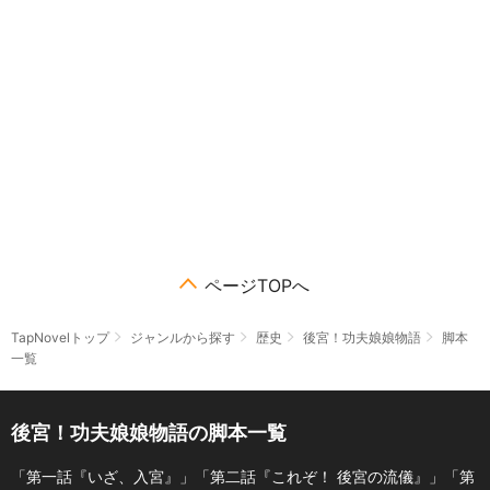
ページTOPへ
TapNovelトップ
ジャンルから探す
歴史
後宮！功夫娘娘物語
脚本
一覧
後宮！功夫娘娘物語の脚本一覧
「第一話『いざ、入宮』」「第二話『これぞ！ 後宮の流儀』」「第