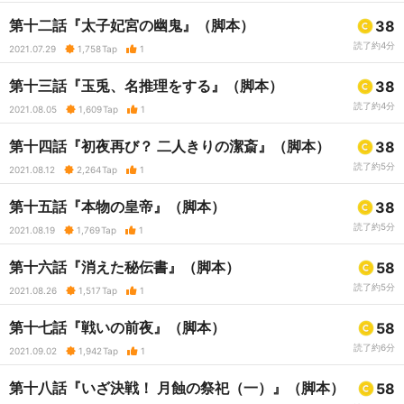
第十二話『太子妃宮の幽鬼』（脚本）
38
読了約4分
2021.07.29
1,758
Tap
1
第十三話『玉兎、名推理をする』（脚本）
38
読了約4分
2021.08.05
1,609
Tap
1
第十四話『初夜再び？ 二人きりの潔斎』（脚本）
38
読了約5分
2021.08.12
2,264
Tap
1
第十五話『本物の皇帝』（脚本）
38
読了約5分
2021.08.19
1,769
Tap
1
第十六話『消えた秘伝書』（脚本）
58
読了約5分
2021.08.26
1,517
Tap
1
第十七話『戦いの前夜』（脚本）
58
読了約6分
2021.09.02
1,942
Tap
1
第十八話『いざ決戦！ 月蝕の祭祀（一）』（脚本）
58