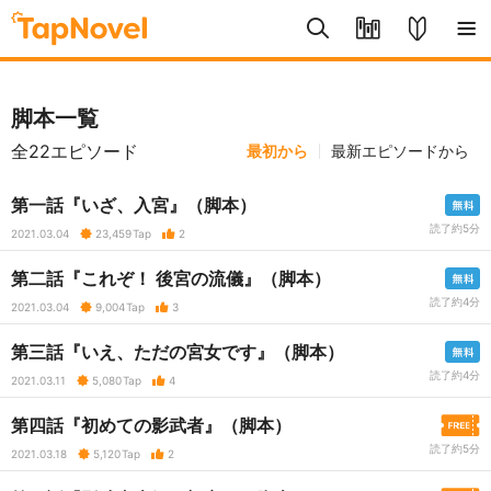
脚本一覧
全22エピソード
最初から
最新エピソードから
第一話『いざ、入宮』（脚本）
読了約5分
2021.03.04
23,459
Tap
2
第二話『これぞ！ 後宮の流儀』（脚本）
読了約4分
2021.03.04
9,004
Tap
3
第三話『いえ、ただの宮女です』（脚本）
読了約4分
2021.03.11
5,080
Tap
4
第四話『初めての影武者』（脚本）
読了約5分
2021.03.18
5,120
Tap
2