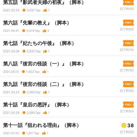
第五話『影武者夫婦の初夜』（脚本）
読了約5分
2021.03.25
3,937
Tap
1
第六話『先輩の教え』（脚本）
読了約5分
2021.04.01
3,015
Tap
2
第七話『妃たちの午後』（脚本）
読了約7分
2021.04.08
3,832
Tap
1
第八話『後宮の怪談（一）』（脚本）
読了約3分
2021.04.15
1,922
Tap
1
第九話『後宮の怪談（二）』（脚本）
読了約5分
2021.04.22
2,064
Tap
1
第十話『皇后の悪評』（脚本）
読了約5分
2021.04.29
3,084
Tap
1
第十一話『狙われる理由』（脚本）
38
読了約5分
2021.07.22
1,811
Tap
1