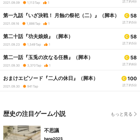
読了約4分
2021.09.09
1,113
Tap
1
第一九話『いざ決戦！ 月蝕の祭祀（二）』（脚本）
58
読了約5分
2021.09.16
1,886
Tap
1
第二十話『功夫娘娘』（脚本）
58
読了約5分
2021.09.23
1,549
Tap
1
第二一話『玉兎の次なる任務』（脚本）
58
読了約6分
2021.09.30
3,370
Tap
1
おまけエピソード『二人の休日』（脚本）
100
読了約5分
2021.09.30
941
Tap
歴史の注目ゲーム小説
もっと見る
不思議
hana2025