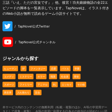
三話『いえ、ただの宮女です』」他、後宮！功夫娘娘物語の全22エ
ピソードの脚本を一覧表示しています。TapNovelは、イラスト付き
のWeb小説が無料で読めるゲーム小説サイトです。
/
TapNovel公式Twitter
/
TapNovel公式チャンネル
ジャンルから探す
ヒューマン
SF
ファンタジー
恋愛
バトル
学園
コメディ
ミステリー
ホラー
職業
社会派
歴史
スポーツ
ファミリー
アニマル
BL
エッセイ
その他
異世界
入れ替わり
百合
本サービス内のコンテンツの無断利用（転載・複製のほか、AI等の学習用デー
タとして収集・複製し、AI等の学習に利用する行為その他当社が認めない一切