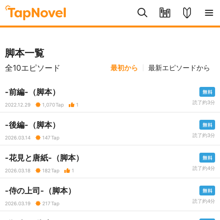
脚本一覧
全10エピソード
最初から
最新エピソードから
-前編-（脚本）
読了約3分
2022.12.29
1,070
Tap
1
-後編-（脚本）
読了約3分
2026.03.14
147
Tap
-花見と唐紙-（脚本）
読了約4分
2026.03.18
182
Tap
1
-侍の上司-（脚本）
読了約4分
2026.03.19
217
Tap