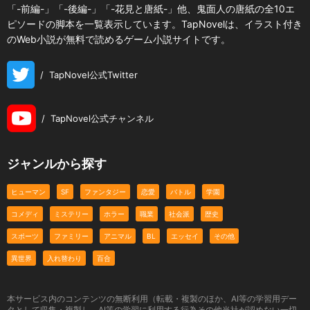
「-前編-」「-後編-」「-花見と唐紙-」他、鬼面人の唐紙の全10エ
ピソードの脚本を一覧表示しています。TapNovelは、イラスト付き
のWeb小説が無料で読めるゲーム小説サイトです。
/
TapNovel公式Twitter
/
TapNovel公式チャンネル
ジャンルから探す
ヒューマン
SF
ファンタジー
恋愛
バトル
学園
コメディ
ミステリー
ホラー
職業
社会派
歴史
スポーツ
ファミリー
アニマル
BL
エッセイ
その他
異世界
入れ替わり
百合
本サービス内のコンテンツの無断利用（転載・複製のほか、AI等の学習用デー
タとして収集・複製し、AI等の学習に利用する行為その他当社が認めない一切