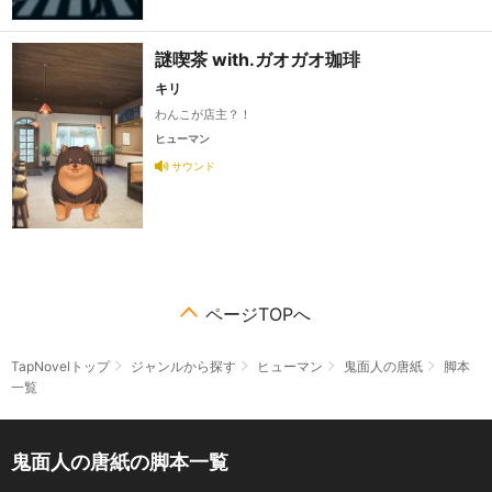
謎喫茶 with.ガオガオ珈琲
キリ
わんこが店主？！
ヒューマン
サウンド
ページTOPへ
TapNovelトップ
ジャンルから探す
ヒューマン
鬼面人の唐紙
脚本
一覧
鬼面人の唐紙の脚本一覧