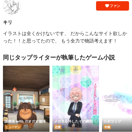
ファン
キリ
イラストは全くかけないです、 だからこんなサイト欲しか
った！！と思ってたので、 もう全力で物語考えます！
同じタップライターが執筆したゲーム小説
謎喫茶 with.ガオガオ珈琲
メガネを外したその瞬間
ロボコップ
ヒューマン
恋愛
学園