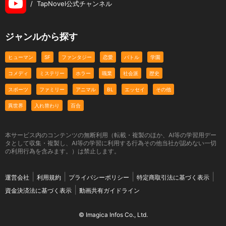
/
TapNovel公式チャンネル
ジャンルから探す
ヒューマン
SF
ファンタジー
恋愛
バトル
学園
コメディ
ミステリー
ホラー
職業
社会派
歴史
スポーツ
ファミリー
アニマル
BL
エッセイ
その他
異世界
入れ替わり
百合
本サービス内のコンテンツの無断利用（転載・複製のほか、AI等の学習用デー
タとして収集・複製し、AI等の学習に利用する行為その他当社が認めない一切
の利用行為を含みます。）は禁止します。
運営会社
利用規約
プライバシーポリシー
特定商取引法に基づく表示
資金決済法に基づく表示
動画共有ガイドライン
© Imagica Infos Co., Ltd.