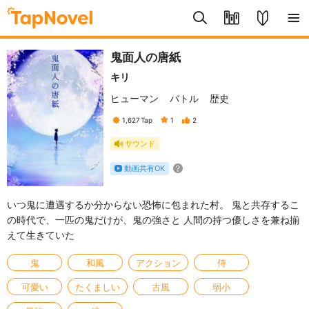
鬼面人の唐紙
キリ
ヒューマン
バトル
歴史
1,627
Tap
1
2
サウンド
動画共有OK
いつ鬼に遭遇するか分からない恐怖に包まれた村。 鬼と共存するこ
の時代で、一匹の鬼だけが、鬼の強さと 人間の持つ優しさを兼ね揃
えて生きていた
鬼
和風
アクション
侍
可愛い
たくましい
古風
弱小