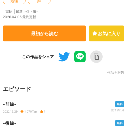
最強
絆
最新 :-侍・環-
完結
2026.04.05 最終更新
最初から読む
お気に入り
この作品をシェア
作品を報告
エピソード
-前編-
読了約3分
2022.12.29
1,070
Tap
1
-後編-