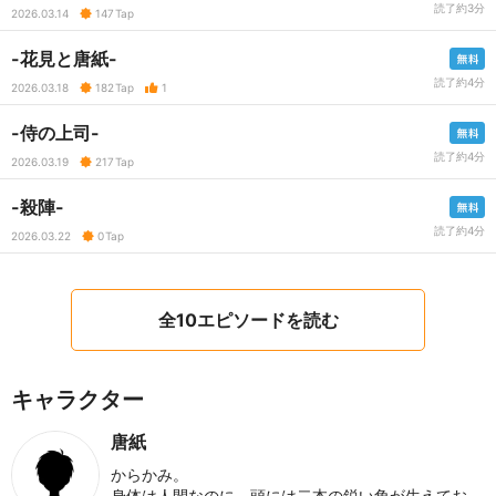
読了約3分
2026.03.14
147
Tap
-花見と唐紙-
読了約4分
2026.03.18
182
Tap
1
-侍の上司-
読了約4分
2026.03.19
217
Tap
-殺陣-
読了約4分
2026.03.22
0
Tap
全10エピソードを読む
キャラクター
唐紙
からかみ。
身体は人間なのに、頭には二本の鋭い角が生えてお