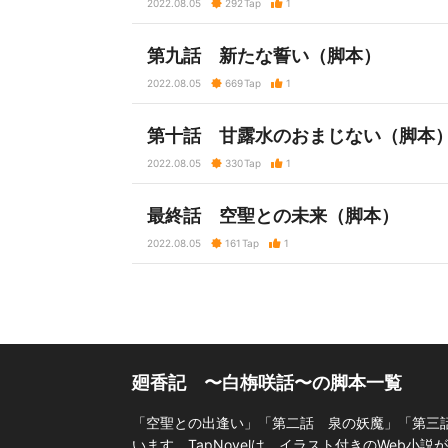
2022.08.05
292
Tap
1
第九話 新たな誓い（脚本）
2022.08.05
669
Tap
1
第十話 甘露水のおまじない（脚本
2022.08.05
330
Tap
1
最終話 空聖との未来（脚本）
2022.08.05
161
Tap
1
廻香記 〜白栴咲話〜の脚本一覧
「空聖との出逢い」「第二話 泉の妖魔」「第三
います。TapNovelは、イラスト付きのWeb小