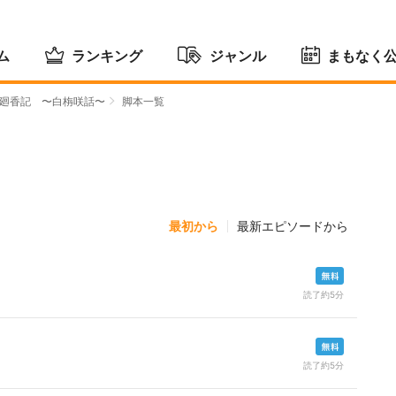
ム
ランキング
ジャンル
まもなく
廻香記 〜白栴咲話〜
脚本一覧
最初から
最新エピソードから
読了約5分
読了約5分