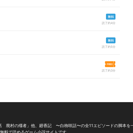
読了約4分
）
読了約5分
読了約3分
話 廃村の殭者」他、廻香記 〜白栴咲話〜の全11エピソードの脚本を
説が無料で読めるゲーム小説サイトです。