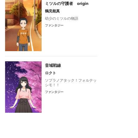
ミツルの守護者 origin
鶴見能真
幼少のミツルの物語
ファンタジー
音域戦線
ロクト
ソプラノアタック！フォルテッ
シモ！！
ファンタジー