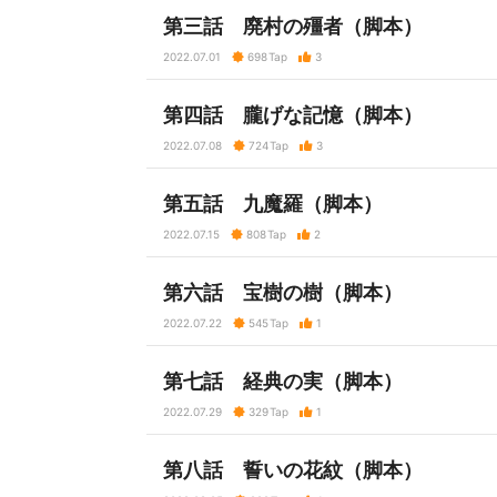
第三話 廃村の殭者（脚本）
2022.07.01
698
Tap
3
第四話 朧げな記憶（脚本）
2022.07.08
724
Tap
3
第五話 九魔羅（脚本）
2022.07.15
808
Tap
2
第六話 宝樹の樹（脚本）
2022.07.22
545
Tap
1
第七話 経典の実（脚本）
2022.07.29
329
Tap
1
第八話 誓いの花紋（脚本）