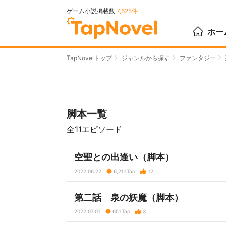
ゲーム小説掲載数
7,625件
ホー
TapNovelトップ
ジャンルから探す
ファンタジー
脚本一覧
全11エピソード
空聖との出逢い（脚本）
2022.06.22
6,211
Tap
12
第二話 泉の妖魔（脚本）
2022.07.01
651
Tap
3