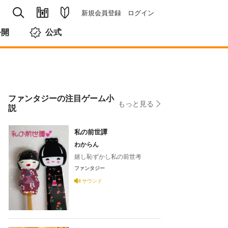
新規会員登録
ログイン
公開
公式
ファンタジーの注目ゲーム小
もっと見る
説
私の前世譚
わからん
嬉し恥ずかし私の前世考
ファンタジー
サウンド