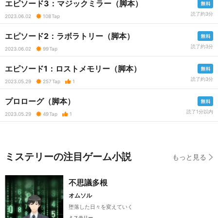
エピソード3：マジックミラー（脚本）
読了約3分
2023.06.02
108
Tap
エピソード2：ラボラトリー（脚本）
読了約3分
2023.06.02
99
Tap
エピソード1：ロストメモリー（脚本）
読了約3分
2023.05.29
257
Tap
1
プロローグ（脚本）
読了1分以内
2023.05.29
49
Tap
1
ミステリーの注目ゲーム小説
もっと見る
不思議多根
オムソル
堕落した日々を変えていく
ミステリー