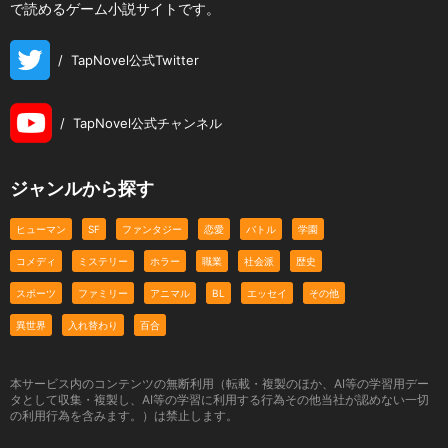
で読めるゲーム小説サイトです。
/
TapNovel公式Twitter
/
TapNovel公式チャンネル
ジャンルから探す
ヒューマン
SF
ファンタジー
恋愛
バトル
学園
コメディ
ミステリー
ホラー
職業
社会派
歴史
スポーツ
ファミリー
アニマル
BL
エッセイ
その他
異世界
入れ替わり
百合
本サービス内のコンテンツの無断利用（転載・複製のほか、AI等の学習用デー
タとして収集・複製し、AI等の学習に利用する行為その他当社が認めない一切
の利用行為を含みます。）は禁止します。