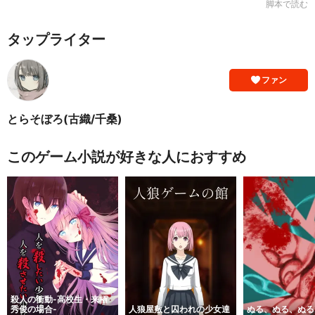
脚本で読む
タップライター
ファン
とらそぼろ(古織/千桑)
このゲーム小説が好きな人におすすめ
殺人の衝動-高校生・来栖
秀俊の場合-
人狼屋敷と囚われの少女達
ぬる、ぬる、ぬる