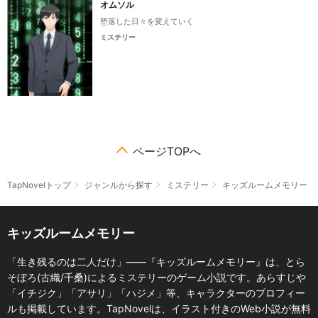
オムソル
堕落した日々を変えていく
ミステリー
ページTOPへ
TapNovelトップ
ジャンルから探す
ミステリー
キッズルームメモリー
キッズルームメモリー
「生き残るのは二人だけ」――『キッズルームメモリー』は、とら
そぼろ(古織/千桑)によるミステリーのゲーム小説です。あらすじや
「イチジク」「アサリ」「ハジメ」等、キャラクターのプロフィー
ルも掲載しています。TapNovelは、イラスト付きのWeb小説が無料