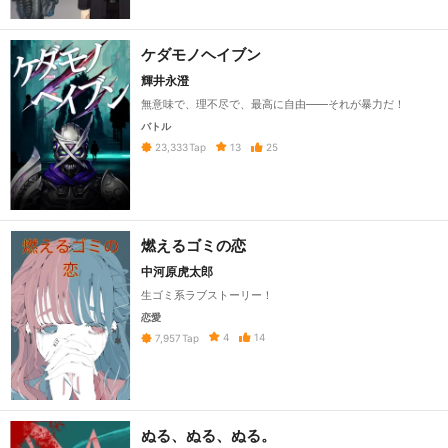
ケダモノヘイブン
輝井永澄
無意味で、理不尽で、最高に自由――それが暴力だ！
バトル
13
25
23,333
Tap
燃えるゴミの恋
中河原虎太郎
生ゴミ系ラブストーリー！
恋愛
4
14
7,957
Tap
ぬる、ぬる、ぬる。