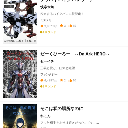
快亭木魚
疾走するバイクバレエ復讐劇！
ミステリー
3
15
9,957
Tap
サウンド
だーくひーろー ～Da Ark HERO～
セーイチ
正義と愛と、狂気と絶望・・・
ファンタジー
2
10
6,439
Tap
サウンド
そこは私の場所なのに
れこん
フッた相手を本当は好きだった。でも……