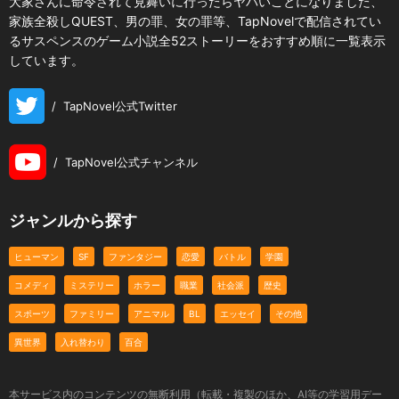
大家さんに命令されて見舞いに行ったらヤバいことになりました、
家族全殺しQUEST、男の罪、女の罪等、TapNovelで配信されてい
るサスペンスのゲーム小説全52ストーリーをおすすめ順に一覧表示
しています。
/
TapNovel公式Twitter
/
TapNovel公式チャンネル
ジャンルから探す
ヒューマン
SF
ファンタジー
恋愛
バトル
学園
コメディ
ミステリー
ホラー
職業
社会派
歴史
スポーツ
ファミリー
アニマル
BL
エッセイ
その他
異世界
入れ替わり
百合
本サービス内のコンテンツの無断利用（転載・複製のほか、AI等の学習用デー