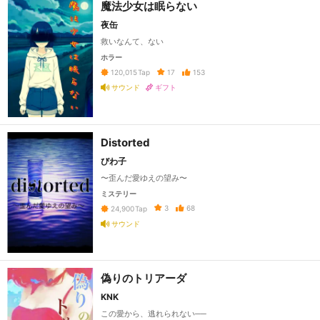
魔法少女は眠らない
夜缶
救いなんて、ない
ホラー
17
153
120,015
Tap
サウンド
ギフト
Distorted
びわ子
〜歪んだ愛ゆえの望み〜
ミステリー
3
68
24,900
Tap
サウンド
偽りのトリアーダ
KNK
この愛から、逃れられない──