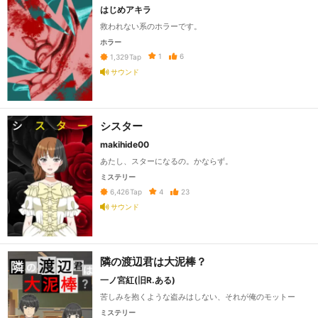
はじめアキラ
救われない系のホラーです。
ホラー
1
6
1,329
Tap
サウンド
シスター
makihide00
あたし、スターになるの。かならず。
ミステリー
4
23
6,426
Tap
サウンド
隣の渡辺君は大泥棒？
一ノ宮紅(旧R.ある)
苦しみを抱くような盗みはしない、それが俺のモットー
ミステリー