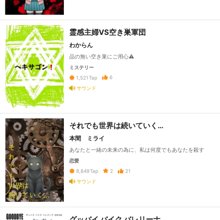
霊感主婦VS空き巣軍団
わからん
品の無い空き巣にご用心⚠️
ミステリー
6
1,521
Tap
サウンド
それでも世界は続いていく…
本間 ミライ
あなたと一緒の未来の為に、私は何度でもあなたを殺す
恋愛
2
21
8,849
Tap
サウンド
グッバイ バイク バレリーナ