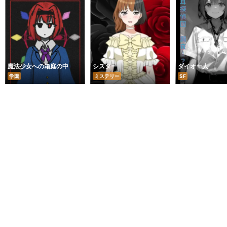
魔法少女への箱庭の中
シスター
ダイオー人
学園
ミステリー
SF