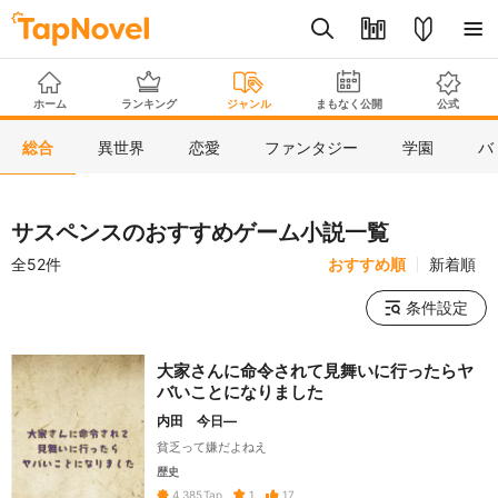
ホーム
ランキング
ジャンル
まもなく公開
公式
総合
異世界
恋愛
ファンタジー
学園
バ
サスペンスのおすすめゲーム小説一覧
全52件
おすすめ順
新着順
条件設定
大家さんに命令されて見舞いに行ったらヤ
バいことになりました
内田 今日―
貧乏って嫌だよねえ
歴史
1
17
4,385
Tap