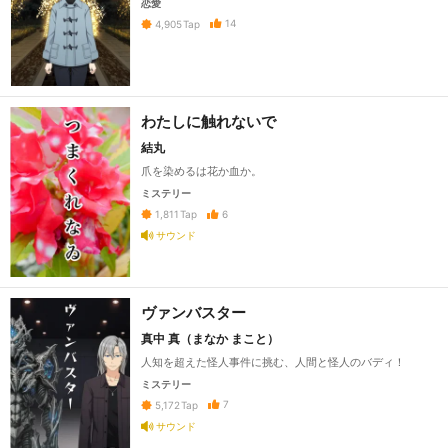
恋愛
14
4,905
Tap
わたしに触れないで
結丸
爪を染めるは花か血か。
ミステリー
6
1,811
Tap
サウンド
ヴァンバスター
真中 真（まなか まこと）
人知を超えた怪人事件に挑む、人間と怪人のバディ！
ミステリー
7
5,172
Tap
サウンド