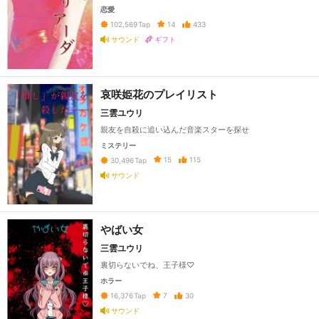
恋愛
14
433
102,569
Tap
サウンド
ギフト
哀咲姫花のプレイリスト
三雲ユウリ
親友を自殺に追い込んだ音楽スターを探せ
ミステリー
15
115
30,496
Tap
サウンド
やばい女
三雲ユウリ
裏切らないでね、王子様♡
ホラー
7
30
16,376
Tap
サウンド