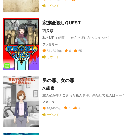
サウンド
家族全殺しQUEST
西瓜頭
私のMP（愛情）、からっぽになっちゃった！
ファミリー
6
65
51,284
Tap
サウンド
男の罪、女の罪
久望 蜜
主人公が巻きこまれた殺人事件。果たして犯人はーー？
ミステリー
7
60
16,149
Tap
サウンド