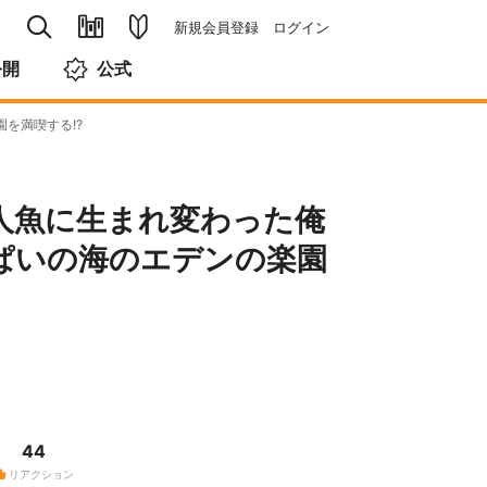
新規会員登録
ログイン
公開
公式
を満喫する!?
人魚に生まれ変わった俺
ぱいの海のエデンの楽園
44
リアクション