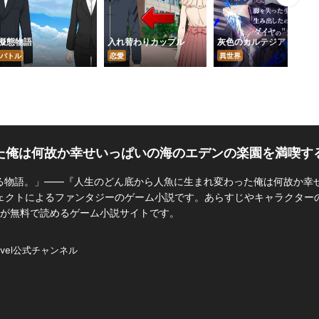
擬態物語
入れ替わりカップル
灰色のカルテジア
バトル
恋愛
異世界
俺は何故か幸せいっぱいの海のエデンの楽園を満喫する
る物語。」――『人生のどん底から人魚に生まれ変わった俺は何故か幸
ジェクトによるファンタジーのゲーム小説です。あらすじやキャラクター
小説が無料で読めるゲーム小説サイトです。
ovel公式チャンネル