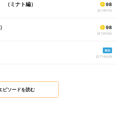
罪 （ミナト編）
98
読了約11分
）
98
読了約10分
読了1分以内
エピソードを読む