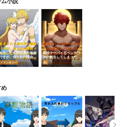
ーム小説
転生したら異世界の漁師
悪役テーバイ王ペンテウ
ですが、何らかの理由で
スに転生してしまった、
天使の姿に変わります
従兄弟の神様であるディ
ファンタジー
BL
が、ヤンデレの人魚から
オニュソスに殺される前
逃れられません
に逃げます
すめ
Nex