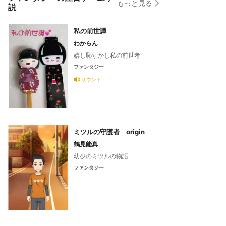
もっと見る
説
私の前世譚
わからん
嬉し恥ずかし私の前世考
ファンタジー
サウンド
ミツルの守護者 origin
鶴見能真
幼少のミツルの物語
ファンタジー