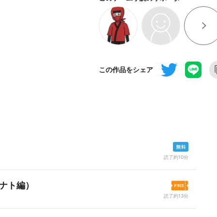
この作品をシェア
読了約10分
ナト編）
読了約13分