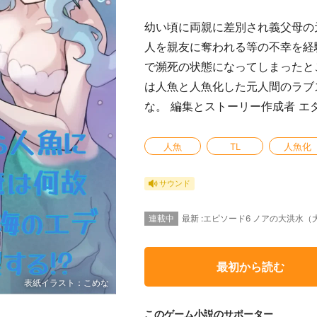
幼い頃に両親に差別され義父母の元
人を親友に奪われる等の不幸を経
で瀕死の状態になってしまったと
は人魚と人魚化した元人間のラブ
な。 編集とストーリー作成者 エ
人魚
TL
人魚化
サウンド
連載中
最新 :エピソード6 ノアの大洪水
最初から読む
表紙イラスト：こめな
このゲーム小説のサポーター