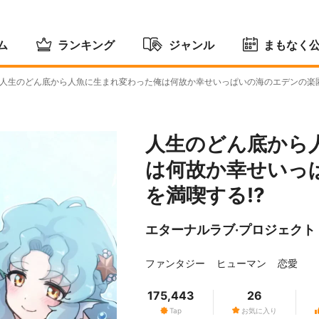
ム
ランキング
ジャンル
まもなく
人生のどん底から人魚に生まれ変わった俺は何故か幸せいっぱいの海のエデンの楽園
人生のどん底から
は何故か幸せいっ
を満喫する!?
エターナルラブ·プロジェクト
ファンタジー
ヒューマン
恋愛
175,443
26
Tap
お気に入り