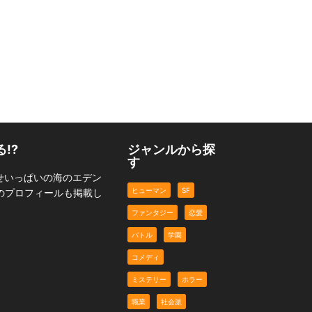
愛天使世紀ウェディング
俺と幼馴染とヤンデレの
アップル
一週間
入れ替わりアフター
バトル
恋愛
恋愛
!?
ジャンルから探
す
せいっぱいの海のエデン
ヒューマン
SF
のプロフィールも掲載し
ファンタジー
恋愛
バトル
学園
コメディ
ミステリー
ホラー
職業
社会派