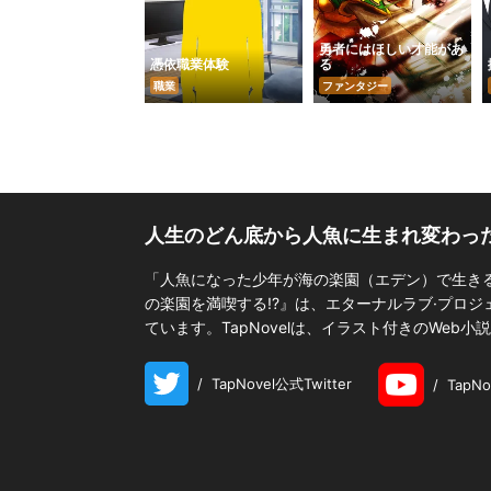
勇者にはほしい才能があ
憑依職業体験
る
職業
ファンタジー
人生のどん底から人魚に生まれ変わった
「人魚になった少年が海の楽園（エデン）で生き
の楽園を満喫する!?』は、エターナルラブ·プロ
ています。TapNovelは、イラスト付きのWeb
/
TapNovel公式Twitter
/
TapN