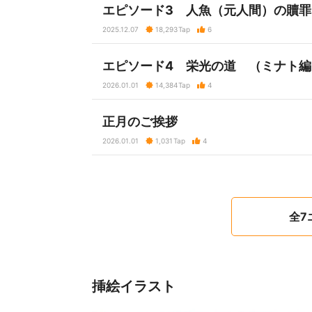
エピソード3 人魚（元人間）の贖
2025.12.07
18,293
Tap
6
エピソード4 栄光の道 （ミナト編
2026.01.01
14,384
Tap
4
正月のご挨拶
2026.01.01
1,031
Tap
4
全7
挿絵イラスト