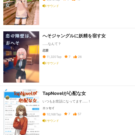
サウンド
へそジャングルに妖精を宿す女
……なんて？
恋愛
7
26
11,320
Tap
サウンド
TapNovelが心配な女
いつもお世話になってます……！
エッセイ
7
57
10,168
Tap
サウンド