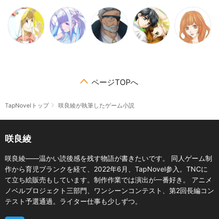
ページTOPへ
TapNovelトップ
咲良綾が執筆したゲーム小説
咲良綾
咲良綾――温かい読後感を残す物語が書きたいです。 同人ゲーム制
作から育児ブランクを経て、2022年6月、TapNovel参入。TNCに
て立ち絵販売もしています。制作作業では演出が一番好き。 アニメ
ノベルプロジェクト三部門、ワンシーンコンテスト、第2回長編コン
テスト予選通過。ライター仕事も少しずつ。