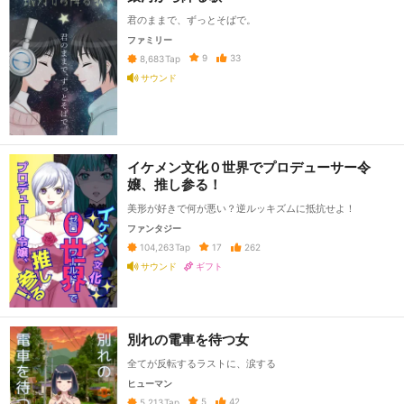
君のままで、ずっとそばで。
ファミリー
9
33
8,683
Tap
サウンド
イケメン文化０世界でプロデューサー令
嬢、推し参る！
美形が好きで何が悪い？逆ルッキズムに抵抗せよ！
ファンタジー
17
262
104,263
Tap
サウンド
ギフト
別れの電車を待つ女
全てが反転するラストに、涙する
ヒューマン
5
42
5,213
Tap