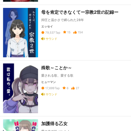
母を肯定できなくてー宗教2世の記録ー
抑圧と温かさで縛られた28年
エッセイ
15
154
79,537
Tap
サウンド
殊歌～ことか～
愛される歌、愛する歌
ヒューマン
6
27
17,699
Tap
サウンド
加護得る乙女