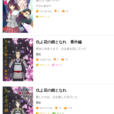
愛の力で妖バトル！
ファンタジー
3
22
13,136
Tap
サウンド
仇よ花の錆となれ 番外編
彼女に出会うまで、心は血を流していた
歴史
5
10
3,885
Tap
サウンド
ギフト
仇よ花の錆となれ
愛したのは、父を殺した仇でした
歴史
14
176
49,575
Tap
サウンド
ボイス