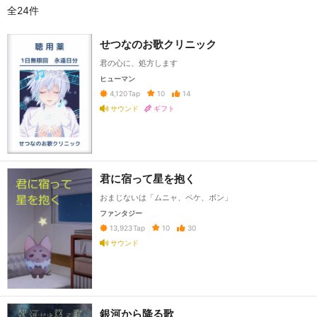
全24件
せつなのお歌クリニック
君の心に、処方します
ヒューマン
10
14
4,120
Tap
サウンド
ギフト
君に宿って星を抱く
おまじないは「ムニャ、ペケ、ボン」
ファンタジー
10
30
13,923
Tap
サウンド
銀河から降る歌