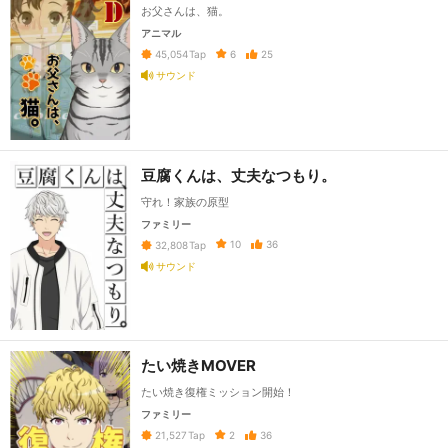
お父さんは、猫。
アニマル
6
25
45,054
Tap
サウンド
豆腐くんは、丈夫なつもり。
守れ！家族の原型
ファミリー
10
36
32,808
Tap
サウンド
たい焼きMOVER
たい焼き復権ミッション開始！
ファミリー
2
36
21,527
Tap