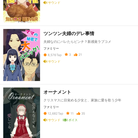
サウンド
ツンツン夫婦のデレ事情
夫婦なのにバレたらピンチ？新感覚ラブコメ
ファミリー
3
21
8,576
Tap
サウンド
オーナメント
クリスマスに目覚める少女と、家族に愛を歌う少年
ファミリー
11
35
12,682
Tap
サウンド
ボイス