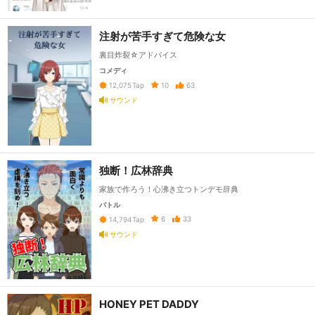
注射が苦手すぎて危険な女
裏目炸裂☆アドバイス
コメディ
10
63
12,075
Tap
サウンド
独断！広林辞典
家族で作ろう！心沸き立つトンデモ辞典
バトル
6
33
14,794
Tap
サウンド
HONEY PET DADDY