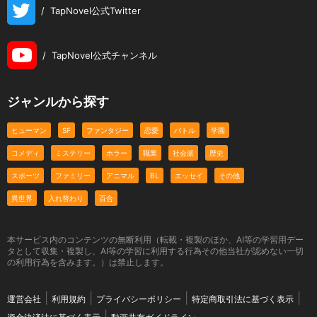
/
TapNovel公式Twitter
/
TapNovel公式チャンネル
ジャンルから探す
ヒューマン
SF
ファンタジー
恋愛
バトル
学園
コメディ
ミステリー
ホラー
職業
社会派
歴史
スポーツ
ファミリー
アニマル
BL
エッセイ
その他
異世界
入れ替わり
百合
本サービス内のコンテンツの無断利用（転載・複製のほか、AI等の学習用デー
タとして収集・複製し、AI等の学習に利用する行為その他当社が認めない一切
の利用行為を含みます。）は禁止します。
運営会社
利用規約
プライバシーポリシー
特定商取引法に基づく表示