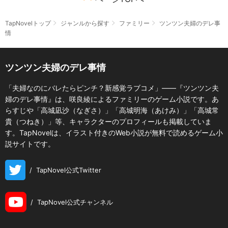
TapNovelトップ
ジャンルから探す
ファミリー
ツンツン夫婦のデレ事
情
ツンツン夫婦のデレ事情
「夫婦なのにバレたらピンチ？新感覚ラブコメ」――『ツンツン夫
婦のデレ事情』は、咲良綾によるファミリーのゲーム小説です。あ
らすじや「高城凪沙（なぎさ）」「高城明海（あけみ）」「高城常
貴（つねき）」等、キャラクターのプロフィールも掲載していま
す。TapNovelは、イラスト付きのWeb小説が無料で読めるゲーム小
説サイトです。
/
TapNovel公式Twitter
/
TapNovel公式チャンネル