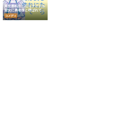
異世界転生したらアイドル
聖女に勇者様と呼ばれて世
界を救った件
コメディ