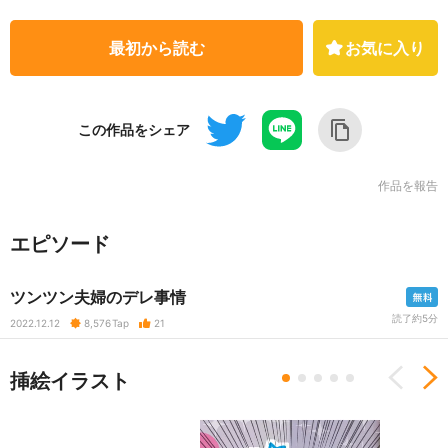
最初から読む
お気に入り
この作品をシェア
作品を報告
エピソード
ツンツン夫婦のデレ事情
読了約5分
2022.12.12
8,576
Tap
21
挿絵イラスト
Previous
N