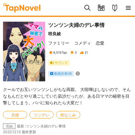
ツンツン夫婦のデレ事情
咲良綾
ファミリー
コメディ
恋愛
8,576
Tap
3
21
サウンド
動画共有OK
クールでお互いツンツンしがちな両親。 大喧嘩はしないので、そん
なもんだとやり過ごしていた凪沙だったが、ある日ママの秘密を目
撃してしまう。パパに知られたら大変だ！
夫婦
ツンデレ
幼なじみ
最新 :ツンツン夫婦のデレ事情
完結
2022.12.12 最終更新