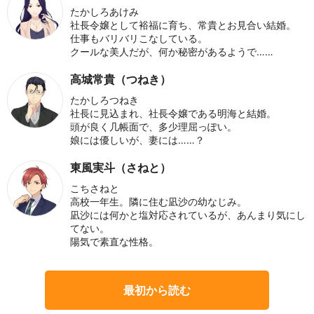
たかしろあけみ
社長令嬢として裕福に育ち、常貴とお見合い結婚。
仕事もバリバリこなしている。
クールな美人だが、何か秘密があるようで……
高城常貴（つねき）
たかしろつねき
社長に見込まれ、社長令嬢である明海と結婚。
頭が良く几帳面で、多少理屈っぽい。
娘には優しいが、妻には……？
東風実斗（さねと）
こちさねと
高校一年生。隣に住む凪沙の幼なじみ。
凪沙には何かと塩対応されているが、あんまり気にし
てない。
陽気で素直な性格。
最初から読む