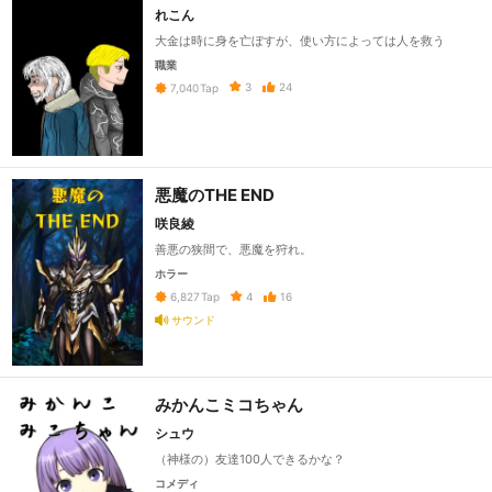
れこん
大金は時に身を亡ぼすが、使い方によっては人を救う
職業
3
24
7,040
Tap
悪魔のTHE END
咲良綾
善悪の狭間で、悪魔を狩れ。
ホラー
4
16
6,827
Tap
サウンド
みかんこミコちゃん
シュウ
（神様の）友達100人できるかな？
コメディ