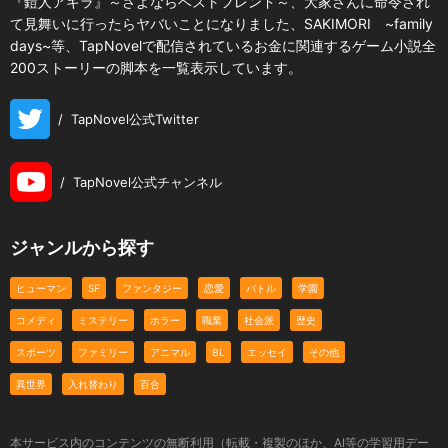
『鎧人アキラ』～さよならベストフレンド～、大家さんに命令され
て見舞いに行ったらヤバいことになりました、SAKIMORI ~family
days~等、TapNovelで配信されているお金に関連するゲーム小説全
200ストーリーの脚本を一覧表示しています。
/
TapNovel公式Twitter
/
TapNovel公式チャンネル
ジャンルから探す
ヒューマン
SF
ファンタジー
恋愛
バトル
学園
コメディ
ミステリー
ホラー
職業
社会派
歴史
スポーツ
ファミリー
アニマル
BL
エッセイ
その他
異世界
入れ替わり
百合
本サービス内のコンテンツの無断利用（転載・複製のほか、AI等の学習用デー