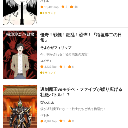
バトル
4
46
16,496
Tap
サウンド
怪奇！戦慄！狂乱！恐怖！『稲垣淳二の日
常』
そよかぜフィリップ
今、明かされる！怪奇現象の真実！
コメディ
1
6
3,133
Tap
サウンド
遅刻魔王vsモチベ・ファイブが繰り広げる
壮絶バトル！？
ぴぃふぁ
僕が遅刻魔王になって戦士たちと戦う物語だ！
バトル
1
9
6,162
Tap