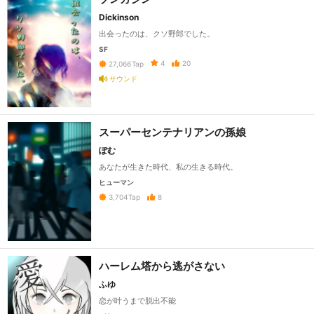
Dickinson
出会ったのは、クソ野郎でした。
SF
4
20
27,066
Tap
サウンド
スーパーセンテナリアンの孫娘
ぽむ
あなたが生きた時代、私の生きる時代。
ヒューマン
8
3,704
Tap
ハーレム塔から逃がさない
ふゆ
恋が叶うまで脱出不能