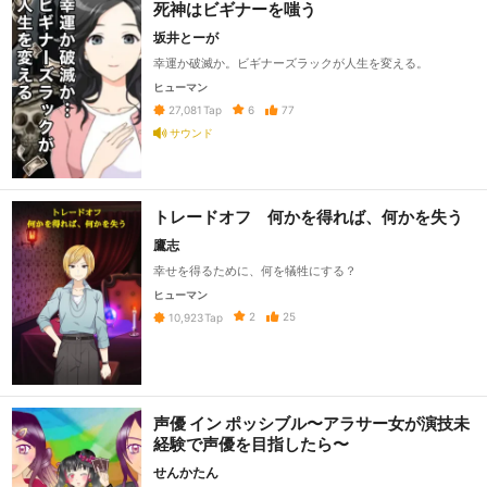
死神はビギナーを嗤う
坂井とーが
幸運か破滅か。ビギナーズラックが人生を変える。
ヒューマン
6
77
27,081
Tap
サウンド
トレードオフ 何かを得れば、何かを失う
鷹志
幸せを得るために、何を犠牲にする？
ヒューマン
2
25
10,923
Tap
声優 イン ポッシブル〜アラサー女が演技未
経験で声優を目指したら〜
せんかたん