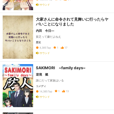
サウンド
大家さんに命令されて見舞いに行ったらヤ
バいことになりました
内田 今日―
貧乏って嫌だよねえ
歴史
1
17
4,385
Tap
サウンド
SAKIMORI ~family days~
逆境 燃
誰にだって家族はいる
コメディ
1
13
14,385
Tap
サウンド