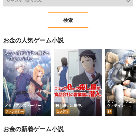
お金の人気ゲーム小説
タワーディフェン
メタリアルストーリー
殺し屋、出勤中。
ヴァテイン
dominate_ep8
ファンタジー
コメディ
SF
お金の新着ゲーム小説