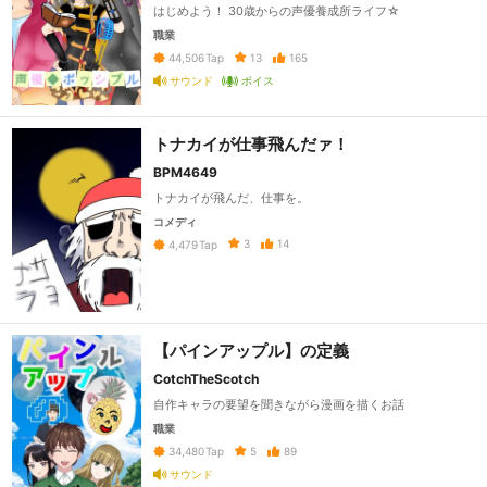
はじめよう！ 30歳からの声優養成所ライフ☆
職業
13
165
44,506
Tap
サウンド
ボイス
トナカイが仕事飛んだァ！
BPM4649
トナカイが飛んだ、仕事を。
コメディ
3
14
4,479
Tap
【パインアップル】の定義
CotchTheScotch
自作キャラの要望を聞きながら漫画を描くお話
職業
5
89
34,480
Tap
サウンド