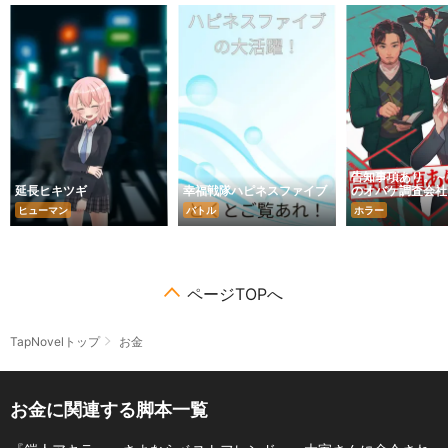
告知事項あり。～
延長ヒキツギ
幸福戦隊ハピネスファイブ
のオバケ調査会社
ヒューマン
バトル
ホラー
ページTOPへ
TapNovelトップ
お金
お金に関連する脚本一覧