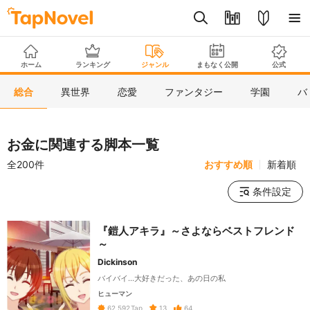
ホーム
ランキング
ジャンル
まもなく公開
公式
総合
異世界
恋愛
ファンタジー
学園
バ
お金に関連する脚本一覧
全200件
おすすめ順
新着順
条件設定
『鎧人アキラ』～さよならベストフレンド
～
Dickinson
バイバイ…大好きだった、あの日の私
ヒューマン
13
64
62,592
Tap