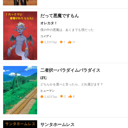
だって悪魔ですもん
オレカタ！
僕の中の悪魔は、あくまでも僕だった
コメディ
1
11
2,515
Tap
二者択一パラダイムパラダイス
ぽむ
どちらかを選べと言ったら、どれ選びます？
ヒューマン
2
6
2,423
Tap
サンタホームレス