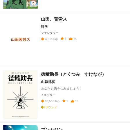
山田、苦労ス
科学
ファンタジー
1
14
4,815
Tap
徳積助長（とくつみ すけなが）
山縣将棋
あなたも徳をつみましょう！
ミステリー
1
18
10,553
Tap
サウンド
ブンカジン