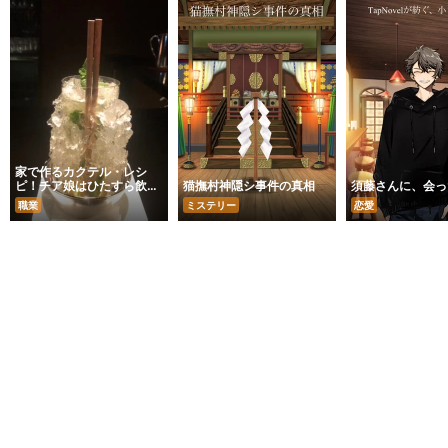
家で作るカクテル・レシ
ピ！チア娘はひたすら飲ん
猫撫村神隠シ事件の真相
須藤さんに、会っ
でるだけ！なお話
職業
ミステリー
恋愛