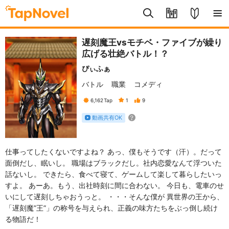
遅刻魔王vsモチベ・ファイブが繰り
広げる壮絶バトル！？
ぴぃふぁ
バトル
職業
コメディ
6,162
Tap
1
9
動画共有OK
仕事ってしたくないですよね？ あっ、僕もそうです（汗）。だって
面倒だし、眠いし。 職場はブラックだし。社内恋愛なんて浮ついた
話ないし。 できたら、食べて寝て、ゲームして楽して暮らしたいっ
すよ。 あーあ。もう、出社時刻に間に合わない。 今日も、電車のせ
いにして遅刻しちゃおうっと。 ・・・そんな僕が 異世界の王から、
「遅刻魔”王”」の称号を与えられ、正義の味方たちをぶっ倒し続け
る物語だ！