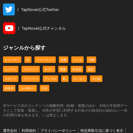
/
TapNovel公式Twitter
/
TapNovel公式チャンネル
ジャンルから探す
ヒューマン
SF
ファンタジー
恋愛
バトル
学園
コメディ
ミステリー
ホラー
職業
社会派
歴史
スポーツ
ファミリー
アニマル
BL
エッセイ
その他
異世界
入れ替わり
百合
本サービス内のコンテンツの無断利用（転載・複製のほか、AI等の学習用デー
タとして収集・複製し、AI等の学習に利用する行為その他当社が認めない一切
の利用行為を含みます。）は禁止します。
運営会社
利用規約
プライバシーポリシー
特定商取引法に基づく表示