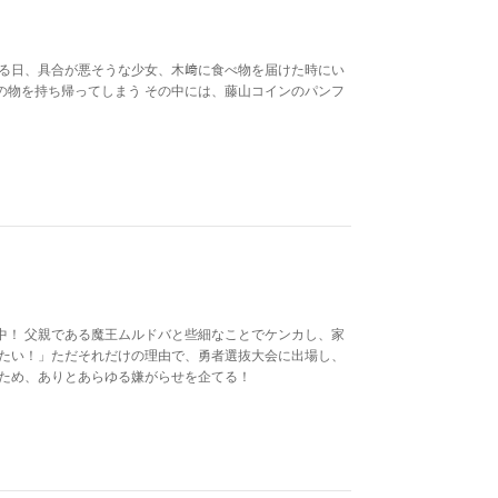
ある日、具合が悪そうな少女、木﨑に食べ物を届けた時にい
の物を持ち帰ってしまう その中には、藤山コインのパンフ
中！ 父親である魔王ムルドバと些細なことでケンカし、家
せたい！」ただそれだけの理由で、勇者選抜大会に出場し、
るため、ありとあらゆる嫌がらせを企てる！