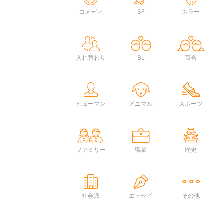
コメディ
SF
ホラー
入れ替わり
BL
百合
ヒューマン
アニマル
スポーツ
ファミリー
職業
歴史
社会派
エッセイ
その他