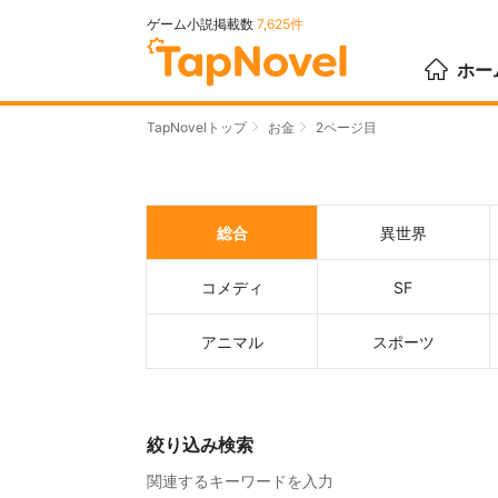
ゲーム小説掲載数
7,625件
ホー
TapNovelトップ
お金
2ページ目
総合
異世界
コメディ
SF
アニマル
スポーツ
絞り込み検索
関連するキーワードを入力