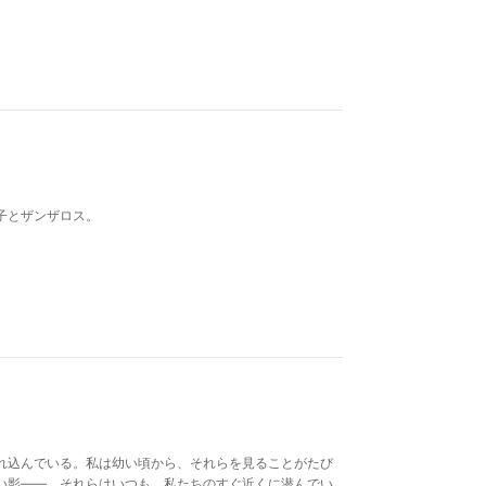
子とザンザロス。
れ込んでいる。私は幼い頃から、それらを見ることがたび
い影――。それらはいつも、私たちのすぐ近くに潜んでい