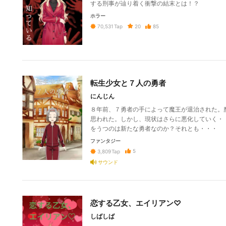
する刑事が辿り着く衝撃の結末とは！？
ホラー
20
85
70,531
Tap
転生少女と７人の勇者
にんじん
８年前、７勇者の手によって魔王が退治された。
思われた。しかし、現状はさらに悪化していく・
をうつのは新たな勇者なのか？それとも・・・
ファンタジー
5
3,809
Tap
サウンド
恋する乙女、エイリアン♡
しばしば