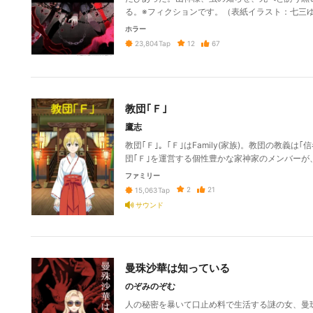
る。※フィクションです。（表紙イラスト：七三ゆきのアトリ
ホラー
12
67
23,804
Tap
教団｢Ｆ｣
鷹志
教団｢Ｆ｣。｢Ｆ｣はFamily(家族)。教団の教義
団｢Ｆ｣を運営する個性豊かな家神家のメンバー
ファミリー
2
21
15,063
Tap
サウンド
曼珠沙華は知っている
のぞみのぞむ
人の秘密を暴いて口止め料で生活する謎の女、曼珠