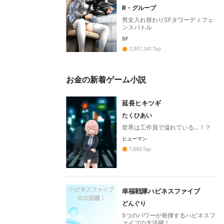
R・グループ
男女入れ替わりSFタワーディフェ
ンスバトル
SF
2,957,341
Tap
お金の新着ゲーム小説
延長ヒキツギ
たくひあい
世界は工作員で溢れている…！？
ヒューマン
7,895
Tap
幸福戦隊ハピネスファイブ
どんぐり
5つのパワーが発揮するハピネスフ
ァイブの大活躍！