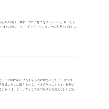
父と娘の物語。男手一つで子育てを頑張るパパと 食いしん
れてもらえれば幸いです。 ギャグファンタジーの世界をお楽しみ
達が、この国の処刑法を変える為に建ち上げた『子供法務
遺族達の思いに応えるべく、ある処刑法によって、被告人
る少女には、どうしてもこの国の処刑法を変えなければな