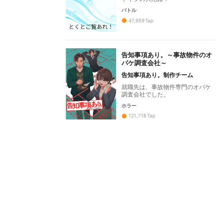
バトル
47,959
Tap
告知事項あり。～事故物件のオ
バケ調査会社～
告知事項あり。制作チーム
就職先は、事故物件専門のオバケ
調査会社でした。
ホラー
121,718
Tap