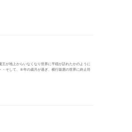
魔王が地上からいなくなり世界に平穏が訪れたかのように
・・そして、８年の歳月が過ぎ、横行跋扈の世界に終止符