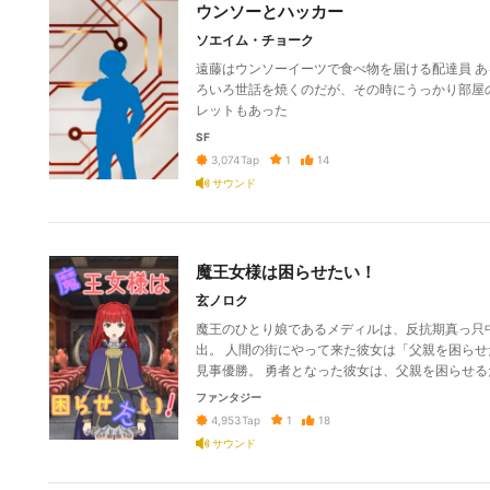
ウンソーとハッカー
ソエイム・チョーク
遠藤はウンソーイーツで食べ物を届ける配達員 
ろいろ世話を焼くのだが、その時にうっかり部屋
レットもあった
SF
1
14
3,074
Tap
サウンド
魔王女様は困らせたい！
玄ノロク
魔王のひとり娘であるメディルは、反抗期真っ只
出。 人間の街にやって来た彼女は「父親を困ら
見事優勝。 勇者となった彼女は、父親を困らせ
ファンタジー
1
18
4,953
Tap
サウンド