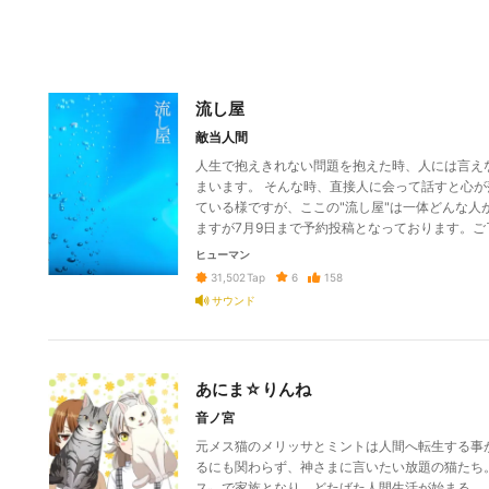
流し屋
敵当人間
人生で抱えきれない問題を抱えた時、人には言え
まいます。 そんな時、直接人に会って話すと心が
ている様ですが、ここの"流し屋"は一体どんな人
ますが7月9日まで予約投稿となっております。
ヒューマン
6
158
31,502
Tap
サウンド
あにま☆りんね
音ノ宮
元メス猫のメリッサとミントは人間へ転生する事
るにも関わらず、神さまに言いたい放題の猫たち
ス〟で家族となり、どたばた人間生活が始まる。