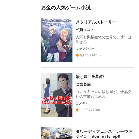
お金の人気ゲーム小説
メタリアルストーリー
相賀マコト
人間と機械生物の世界で、少年は
生きる
ファンタジー
5,824,844
Tap
殺し屋、出勤中。
吹宮良治
コミュ力ゼロの殺し屋が、食品会
社の営業部に潜入
コメディ
1,447,296
Tap
タワーディフェンス・レーヴァ
テイン dominate_ep8