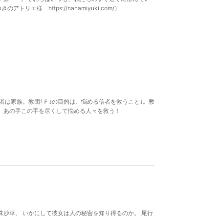
エ様 https://nanamiyuki.com/）
は｢信者は家族。教団｢Ｆ｣の目的は、悩める信者を救うこと｣。教
が、あの手この手を尽くして悩める人々を救う！
沙華。 いかにして彼女は人の秘密を知り得るのか。 尾行