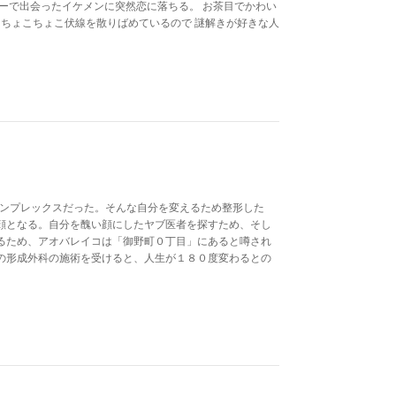
ーで出会ったイケメンに突然恋に落ちる。 お茶目でかわい
 ちょこちょこ伏線を散りばめているので 謎解きが好きな人
コンプレックスだった。そんな自分を変えるため整形した
顔となる。自分を醜い顔にしたヤブ医者を探すため、そし
るため、アオバレイコは「御野町０丁目」にあると噂され
の形成外科の施術を受けると、人生が１８０度変わるとの