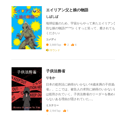
エイリアン父と娘の物語
しばしば
地球征服のため、宇宙からやって来たエイリアン
坊な娘の物語(*^^*)♪ くすっと笑って、癒さ
ください♪
コメディ
2
6
3,989
Tap
サウンド
子供法務省
りをか
日本の処刑法に納得がいかない14歳未満の子供
省』。ここでは、被告人の求刑に納得のいかない
は処刑されていく。子供法務省のリーダーを務め
らないある理由が隠されていた…。
ミステリー
1
2,194
Tap