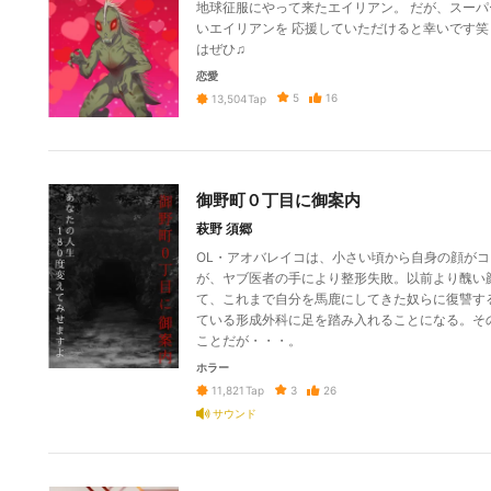
地球征服にやって来たエイリアン。 だが、スーパ
いエイリアンを 応援していただけると幸いです笑
はぜひ♫
恋愛
5
16
13,504
Tap
御野町０丁目に御案内
萩野 須郷
OL・アオバレイコは、小さい頃から自身の顔が
が、ヤブ医者の手により整形失敗。以前より醜い
て、これまで自分を馬鹿にしてきた奴らに復讐す
ている形成外科に足を踏み入れることになる。そ
ことだが・・・。
ホラー
3
26
11,821
Tap
サウンド