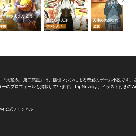
オーロラ肉まん どう
ぞ。
身代わり人形
天使の笑顔な女
学園
ファンタジー
恋愛
―『大耀系、第二惑星』は、篠也マシンによる恋愛のゲーム小説です。
のプロフィールも掲載しています。TapNovelは、イラスト付きのW
ovel公式チャンネル