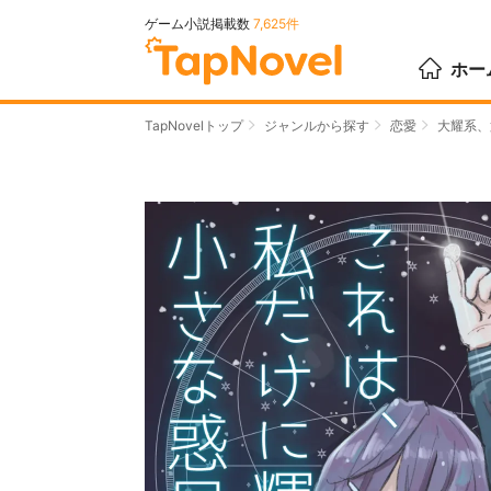
ゲーム小説掲載数
7,625件
ホー
TapNovelトップ
ジャンルから探す
恋愛
大耀系、