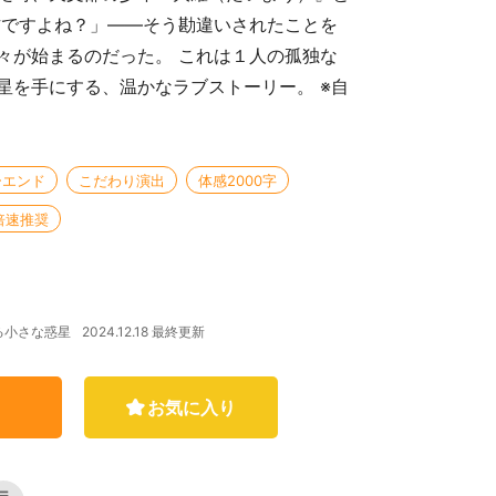
方ですよね？」――そう勘違いされたことを
々が始まるのだった。 これは１人の孤独な
星を手にする、温かなラブストーリー。 ※自
ーエンド
こだわり演出
体感2000字
5倍速推奨
2024.12.18 最終更新
る小さな惑星
お気に入り