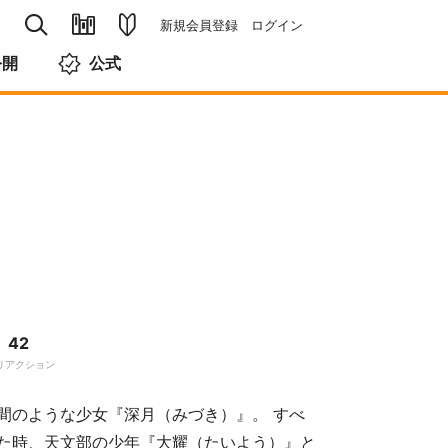
新規会員登録
ログイン
公開
公式
42
リアクション
間のような少女『深月（みづき）』。 すべ
た時、天文部の少年『大耀（たいよう）』と