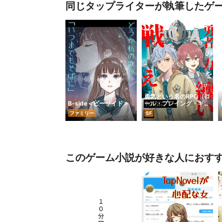
同じタップライターが執筆したゲ
勇気という名のRPG（ロ
B-side＜ビーサイド＞
ール・プレイング・ギ
ア）
ファミリー
SF
このゲーム小説が好きな人におす