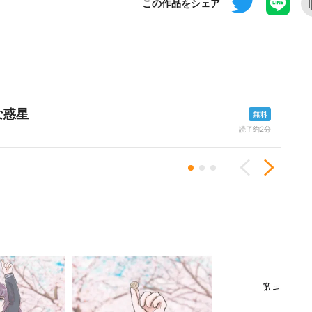
この作品をシェア
な惑星
読了約2分
Previous
Next