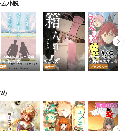
ーム小説
Nex
１５年前の約束の場所に
我はサブカル魔王、ラノ
影を伸ばす女
箱入り女
ベ勇者を滅する者なり
恋愛
ホラー
ファンタジー
すめ
Nex