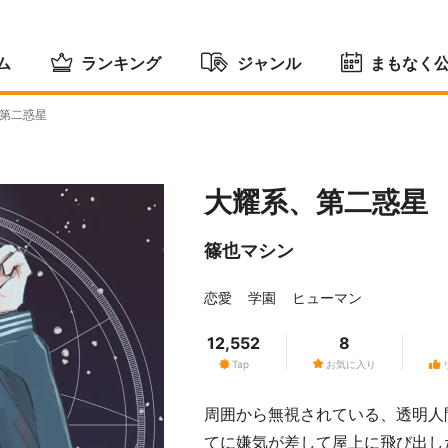
ム
ランキング
ジャンル
まもなく
第二惑星
大耀系、第二惑星
篠也マシン
恋愛
学園
ヒューマン
12,552
8
Tap
お気に入り
周囲から無視されている、透明人
てに嫌気が差して屋上に飛び出し