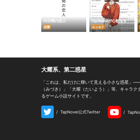
10分間の恋人
TapNovelが心配な女
恋愛
エッセイ
大耀系、第二惑星
「これは、私だけに輝いて見える小さな惑星」―
（みづき）」「大耀（たいよう）」等、キャラクター
るゲーム小説サイトです。
/
TapNovel公式Twitter
/
TapN