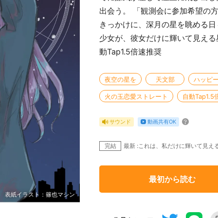
出会う。 「観測会に参加希望の
きっかけに、深月の星を眺める日
少女が、彼女だけに輝いて見える
動Tap1.5倍速推奨
夜空の星を
天文部
ハッピ
火の玉恋愛ストレート
自動Tap1.
動画共有OK
サウンド
完結
最新 :これは、私だけに輝いて見え
最初から読む
表紙イラスト：篠也マシン