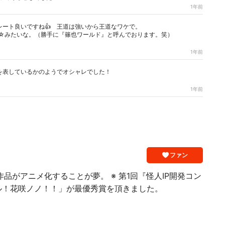
1年前
ート良いですね👍️ 王道は強いから王道なワケで。
☆みたいな。（勝手に『篠也ワールド』と呼んでおります。笑）
1年前
を表しているかのようでオシャレでした！
1年前
ファン
品がアニメ化することが夢。 ※ 第1回『怪人IP開発コン
ル！花咲ノノ！！」が最優秀賞を頂きました。