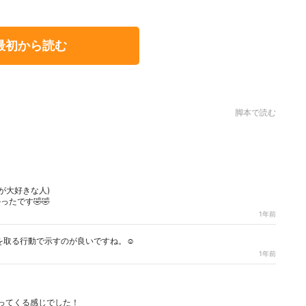
最初から読む
脚本で読む
が大好きな人)
たです🤣🤣
1年前
取る行動で示すのが良いですね。☺️
1年前
ってくる感じでした！