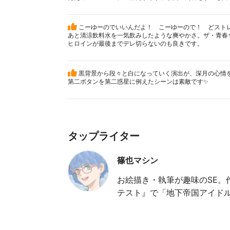
こーゆーのでいいんだよ！ こーゆーので！ どストレ
あと清涼飲料水を一気飲みしたような爽やかさ。ザ・青春
ヒロインが最後までデレ切らないのも良きです。
黒背景から段々と白になっていく演出が、深月の心情
第二ボタンを第二惑星に例えたシーンは素敵です✨
タップライター
篠也マシン
お絵描き・執筆が趣味のSE。作
テスト』で「地下帝国アイド