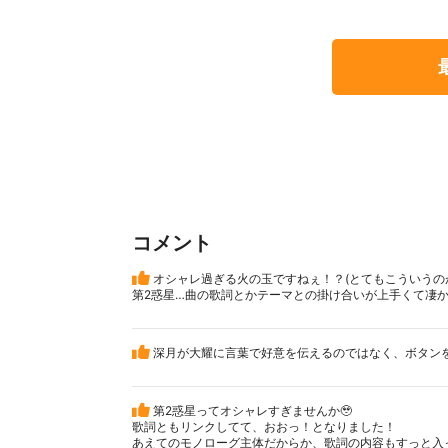
コメント
オシャレ過ぎる火の玉ですねぇ！？(とてもこういうの
第2惑星…曲の歌詞とかテーマとの掛け合いが上手くて凄かっ
深月が大耀に言葉で好意を伝えるのではなく、ボタンを
第2惑星ってオシャレすぎませんか🥹
歌詞ともリンクしてて、おおっ！となりました！
あえてのモノローグ主体だからか、歌詞の内容もすっと入