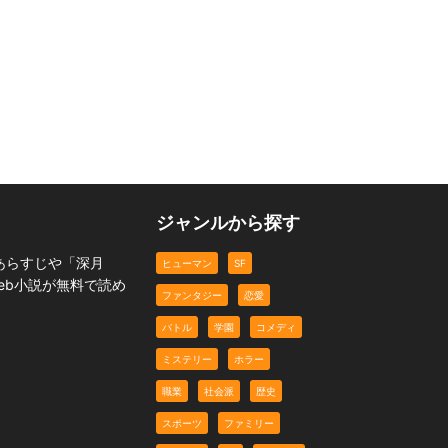
モカちゃんのしわしわ
星待つ夜の奇跡
金星
ター
恋愛
スポーツ
恋愛
ジャンルから探す
あらすじや「深月
ヒューマン
SF
eb小説が無料で読め
ファンタジー
恋愛
バトル
学園
コメディ
ミステリー
ホラー
職業
社会派
歴史
スポーツ
ファミリー