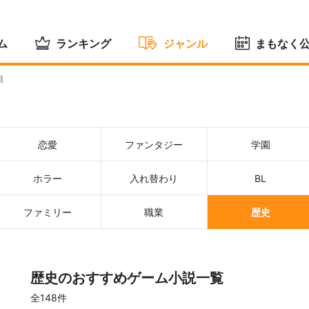
ム
ランキング
ジャンル
まもなく
目
恋愛
ファンタジー
学園
ホラー
入れ替わり
BL
ファミリー
職業
歴史
歴史のおすすめゲーム小説一覧
全148件