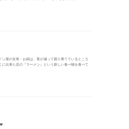
ドン屋の女将・お絹は、客が減って困り果てているところ
くに出来た店の『ラーメン』という新しい食べ物を食べて
️