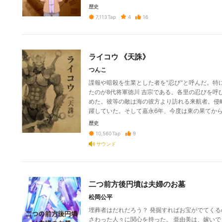
歴史
4
16
7,113
Tap
ライコウ 《天誅》
つんこ
諜報や暗殺を生業とした者を"忍び"と呼んだ。
たのが8代将軍徳川 吉宗である。各里の忍びを呼
めた。彼等の敵は海の彼方より訪れる来航者。侵
躍していた。そして嘉永6年、今度は東の果てか
歴史
9
10,560
Tap
サウンド
二つ前方後円墳は夫婦のお墓
松岡公平
埋葬者はだれだろう？ 発掘すればお宝がでてくる
さわった人々に関心を持った。 亜由美は、嫁い