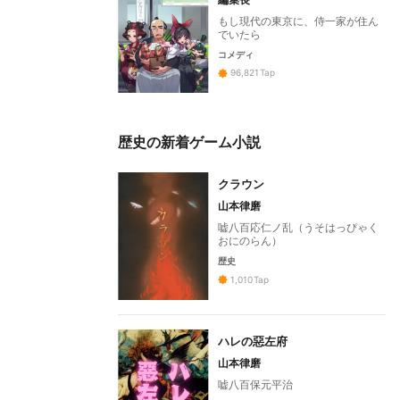
もし現代の東京に、侍一家が住ん
でいたら
コメディ
96,821
Tap
歴史の新着ゲーム小説
クラウン
山本律磨
嘘八百応仁ノ乱（うそはっぴゃく
おにのらん）
歴史
1,010
Tap
ハレの惡左府
山本律磨
嘘八百保元平治