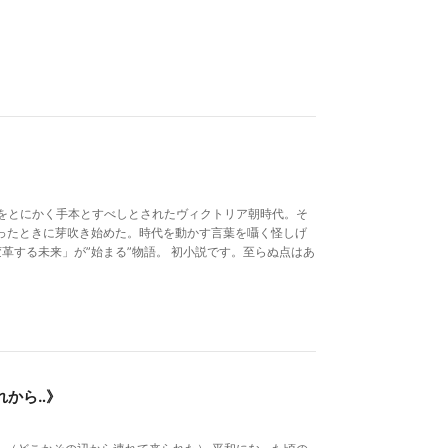
をとにかく手本とすべしとされたヴィクトリア朝時代。そ
ったときに芽吹き始めた。時代を動かす言葉を囁く怪しげ
革する未来」が”始まる”物語。 初小説です。至らぬ点はあ
れから‥》