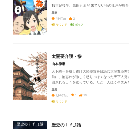
18世紀後半、黒船もまだ 来てない頃の江戸が舞台
歴史
2
454
Tap
サウンド
ボイス
太閤要介護・惨
山本律磨
天下統一を成し遂げ大陸侵攻を目論む太閤豊臣秀
前に、物忘れが激しく怒りっぽくなった天下人秀
回される日々を送っている。ただ一人ほくそ笑み
歴史
1
19
1,970
Tap
サウンド
歴史のｉｆ_1話