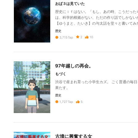
おば３は見ていた
歴史にｉｆはない。「もし、あの時、こうだった
は、科学的根拠がない、ただの作り話でしかない
【ゆうまと、たいき】の与太話を堂々と書いてみ
歴史
2
10
3,715
Tap
97年越しの再会。
もづく
渋谷で産まれ育った小学生カズ。 ごく普通の毎日
果たす。
歴史
5
1,727
Tap
古墳に興奮する女