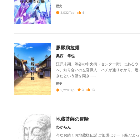
歴史
4
3,032
Tap
豚豚鶏拉麺
奥西 隼也
江戸末期、渋谷の中央街（センター街）にあるウ
へ、知り合いの左官職人・ハチが通りかかり、近
きたという話を聞き……
歴史
3
13
5,220
Tap
地蔵菩薩の冒険
わからん
今なお続くお地蔵様伝説 ご加護はチート級だよっ❤