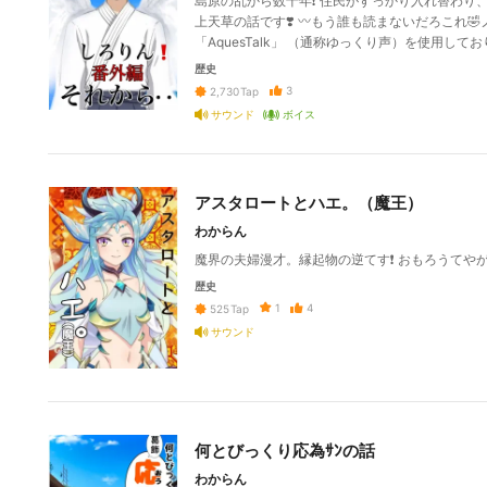
島原の乱から数十年❗️ 住民がすっかり入れ替わり
上天草の話です❣️ 〰️もう誰も読まないだろこれ🤣
「AquesTalk」 （通称ゆっくり声）を使用して
歴史
3
2,730
Tap
サウンド
ボイス
アスタロートとハエ。（魔王）
わからん
魔界の夫婦漫才。縁起物の逆てす❗️ おもろうてや
歴史
1
4
525
Tap
サウンド
何とびっくり応為ｻﾝの話
わからん