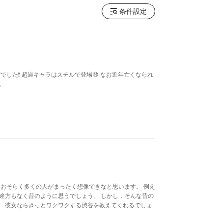
条件設定
変でした❗️ 超過キャラはスチルで登場😅 なお近年亡くなられ
。
 おそらく多くの人がまったく想像できなと思います。 例え
途方もなく昔のように思うでしょう。 しかし，そんな昔の
。 彼女ならきっとワクワクする渋谷を教えてくれるでしょ