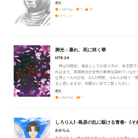
歴史
1
10
1,467
Tap
サウンド
脚光：暴れ、死に咲く華
HTR.24
時は19世紀。淑女としての在り方が、女王陛下
れはまだ、英国政治が女性の参画を認めていなか
な男と一人の少女、2人の問答。それらが紡ぐ「変
ると思いますが、生暖かい目でご覧ください。
歴史
7
2,842
Tap
しろりん❗️ -島原の乱に駆ける青春-《そ
わからん