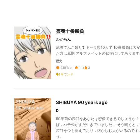
霊魂十番勝負
わからん
武将てんこ盛り❣️ キャラ数10人で 10番勝負は大
た方は原則 アルファベットの伏字にしてあります
歴史
1
2
438
Tap
サウンド
SHIBUYA 90 years ago
D
90年前の渋谷をあなたは想像できるでしょうか？
ば，ハチ公がまだ生きていました。 そう聞くと，
渋谷を今も覚えており，懐かしむ人がいるのです
う。