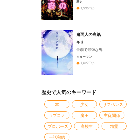
歴史
1,535
Tap
鬼面人の唐紙
キリ
最弱で最強な鬼
ヒューマン
1,627
Tap
歴史で人気のキーワード
本
少女
サスペンス
ラブコメ
魔王
主従関係
プロポーズ
高校生
精霊
一話完結