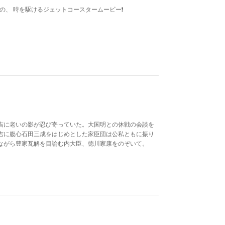
の、 時を駆けるジェットコースタームービー❗️
吉に老いの影が忍び寄っていた。大国明との休戦の会談を
吉に腹心石田三成をはじめとした家臣団は公私ともに振り
ながら豊家瓦解を目論む内大臣、徳川家康をのぞいて。