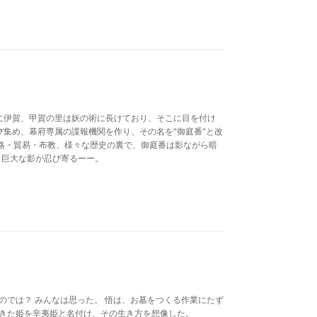
特に伊賀、甲賀の里は妖の術に長けており、そこに目を付け
び集め、幕府専属の諜報機関を作り、その名を"御庭番"と改
略・貿易・布教、様々な歴史の裏で、御庭番は影ながら暗
ら巨大な影が忍び寄るーー。
のでは？ みんなは思った。 悟は、お墓をつくる作業にたず
できた姫を辛夷姫と名付け、その生き方を想像した。