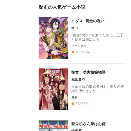
歴史の人気ゲーム小説
ミダス -黄金の呪い-
M.J
"黄金の呪い"を解くために、王子
と従者は旅に出る
ファンタジー
41,091
Tap
後宮！功夫娘娘物語
秋山ヨウ
皇帝皇后の影武者同士。偽りの夫
婦生活のはずが・・・
歴史
82,046
Tap
映栄杉さん家はお侍
編集長