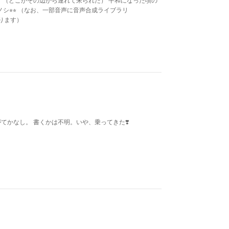
、 （どこかその辺から連れて来られた） 平和になった頃の
ノシ⭐︎⭐︎ （なお、一部音声に音声合成ライブラリ
おります）
がてかなし。 書くかは不明。いや、乗ってきた❣️