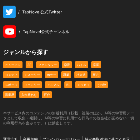
/
TapNovel公式Twitter
/
TapNovel公式チャンネル
ジャンルから探す
ヒューマン
SF
ファンタジー
恋愛
バトル
学園
コメディ
ミステリー
ホラー
職業
社会派
歴史
スポーツ
ファミリー
アニマル
BL
エッセイ
その他
異世界
入れ替わり
百合
本サービス内のコンテンツの無断利用（転載・複製のほか、AI等の学習用デー
タとして収集・複製し、AI等の学習に利用する行為その他当社が認めない一切
の利用行為を含みます。）は禁止します。
運営会社
利用規約
プライバシーポリシー
特定商取引法に基づく表示