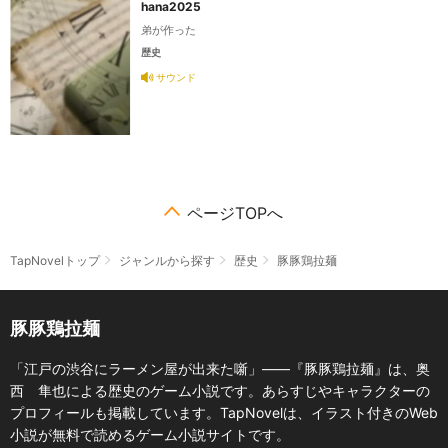
hana2025
弟が作った
歴史
サウンド
ページTOPへ
TapNovelトップ
ジャンルから探す
歴史
豚豚鶏拉麺
豚豚鶏拉麺
「江戸の渋谷にラーメン屋が出来た噺」――『豚豚鶏拉麺』は、奥
西 隼也による歴史のゲーム小説です。あらすじやキャラクターの
プロフィールも掲載しています。TapNovelは、イラスト付きのWeb
小説が無料で読めるゲーム小説サイトです。