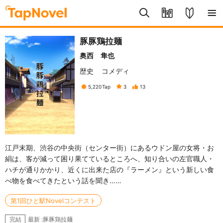
豚豚鶏拉麺
奥西 隼也
歴史
コメディ
5,220
Tap
3
13
江戸末期、渋谷の中央街（センター街）にあるウドン屋の女将・お
絹は、客が減って困り果てているところへ、知り合いの左官職人・
ハチが通りかかり、近くに出来た店の『ラーメン』という新しい食
べ物を食べてきたという話を聞き……
第1回ひと駅Novelコンテスト
最新 :豚豚鶏拉麺
完結