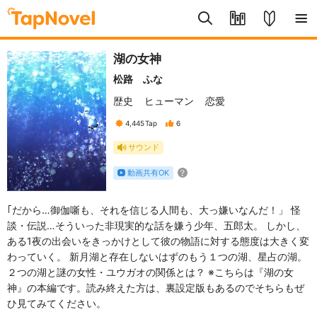
湖の女神
松路 ふな
歴史
ヒューマン
恋愛
4,445
Tap
6
サウンド
動画共有OK
｢だから…御伽噺も、それを信じる人間も、大っ嫌いなんだ！」 怪
談・伝説…そういった非現実的な話を嫌う少年、五郎太。 しかし、
ある1夜の出会いをきっかけとして彼の物語に対する態度は大きく変
わっていく。 新月湖と存在しないはずのもう１つの湖、星占の湖。
２つの湖と謎の女性・ユウガオの関係とは？ ※こちらは『湖の女
神』の本編です。読み終えた方は、裏設定版もあるのでそちらもぜ
ひ見てみてください。