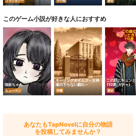
ファンタジー
その他
歴史
このゲーム小説が好きな人におすすめ
キーリングタイムズ～女神
この顔にキュンと
強欲ちゃん
達の下らない戯れ～
110連(ガチャ)
ヒューマン
学園
歴史
あなたもTapNovelに自分の物語
を投稿してみませんか？