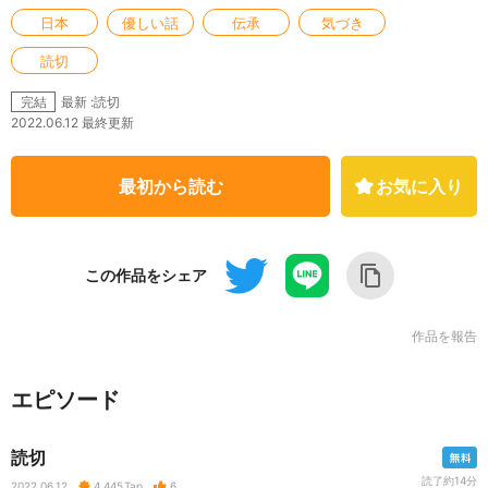
日本
優しい話
伝承
気づき
読切
最新 :読切
完結
2022.06.12 最終更新
最初から読む
お気に入り
この作品をシェア
作品を報告
エピソード
読切
読了約14分
2022.06.12
4,445
Tap
6