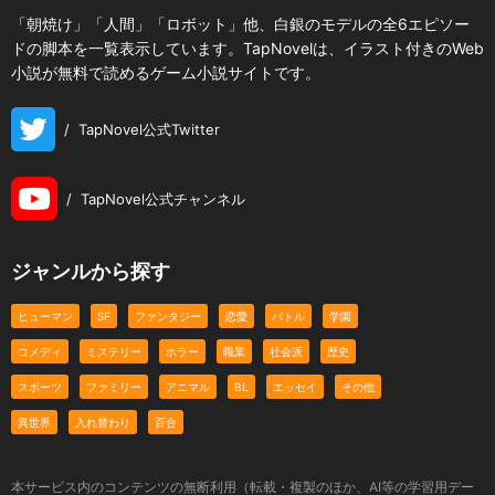
「朝焼け」「人間」「ロボット」他、白銀のモデルの全6エピソー
ドの脚本を一覧表示しています。TapNovelは、イラスト付きのWeb
小説が無料で読めるゲーム小説サイトです。
/
TapNovel公式Twitter
/
TapNovel公式チャンネル
ジャンルから探す
ヒューマン
SF
ファンタジー
恋愛
バトル
学園
コメディ
ミステリー
ホラー
職業
社会派
歴史
スポーツ
ファミリー
アニマル
BL
エッセイ
その他
異世界
入れ替わり
百合
本サービス内のコンテンツの無断利用（転載・複製のほか、AI等の学習用デー