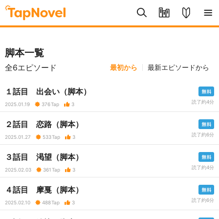
脚本一覧
全6エピソード
最初から
最新エピソードから
１話目 出会い（脚本）
読了約4分
2025.01.19
376
Tap
3
２話目 恋路（脚本）
読了約6分
2025.01.27
533
Tap
3
３話目 渇望（脚本）
読了約4分
2025.02.03
361
Tap
3
４話目 摩戛（脚本）
読了約6分
2025.02.10
488
Tap
3