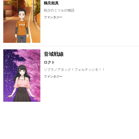
鶴見能真
幼少のミツルの物語
ファンタジー
音域戦線
ロクト
ソプラノアタック！フォルテッシモ！！
ファンタジー