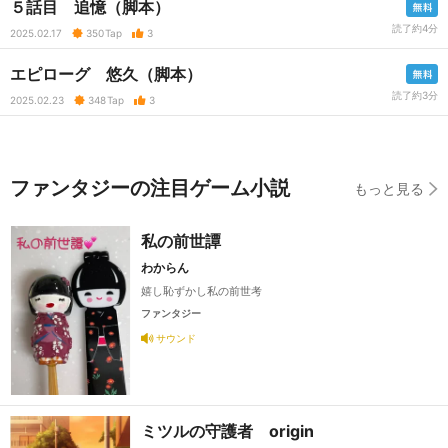
５話目 追憶（脚本）
読了約4分
2025.02.17
350
Tap
3
エピローグ 悠久（脚本）
読了約3分
2025.02.23
348
Tap
3
ファンタジーの注目ゲーム小説
もっと見る
私の前世譚
わからん
嬉し恥ずかし私の前世考
ファンタジー
サウンド
ミツルの守護者 origin