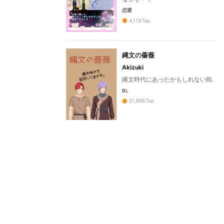
恋愛
4,119
Tap
縄文の薔薇
Akizuki
縄文時代にあったかもしれないBL
BL
21,896
Tap