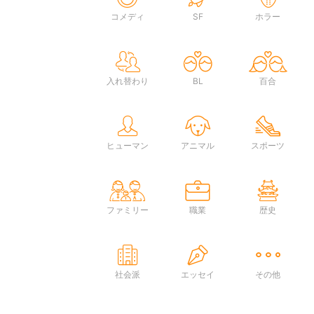
コメディ
SF
ホラー
入れ替わり
BL
百合
ヒューマン
アニマル
スポーツ
ファミリー
職業
歴史
社会派
エッセイ
その他