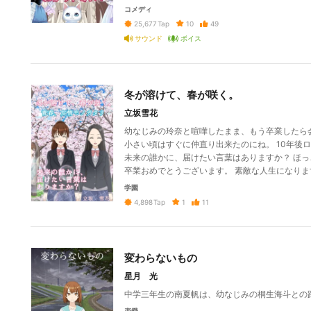
コメディ
10
49
25,677
Tap
サウンド
ボイス
冬が溶けて、春が咲く。
立坂雪花
幼なじみの玲奈と喧嘩したまま、もう卒業したら
小さい頃はすぐに仲直り出来たのにね。 10年後
未来の誰かに、届けたい言葉はありますか？ ほっ
卒業おめでとうございます。 素敵な人生になりま
学園
1
11
4,898
Tap
変わらないもの
星月 光
中学三年生の南夏帆は、幼なじみの桐生海斗との