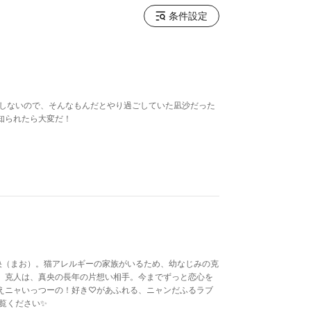
条件設定
はしないので、そんなもんだとやり過ごしていた凪沙だった
知られたら大変だ！
真央（まお）。猫アレルギーの家族がいるため、幼なじみの克
。克人は、真央の長年の片想い相手。今までずっと恋心を
えニャいっつーの！好き♡があふれる、ニャンだふるラブ
覧ください✨