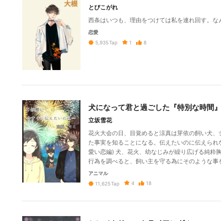
とびこがれ
西条はいつも、理由をつけては私を連れ回す。な
恋愛
1
8
5,935
Tap
犬になって君と過ごした『特別な時間
立坂雪花
花火大会の日、目覚めると涼真は芽依の飼い犬、
た事実を知ることになる。伝えたいのに伝えられな
愛い恋編) 犬、花火、幼なじみが繰り広げる純粋
行為を調べると、飼い主を守る為にそのような事
アニマル
4
18
11,625
Tap