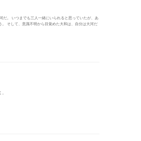
河だ。 いつまでも三人一緒にいられると思っていたが、あ
う。 そして、意識不明から目覚めた大和は、自分は大河だ
く。