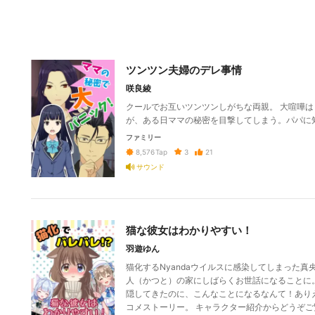
ツンツン夫婦のデレ事情
咲良綾
クールでお互いツンツンしがちな両親。 大喧嘩
が、ある日ママの秘密を目撃してしまう。パパに
ファミリー
3
21
8,576
Tap
サウンド
猫な彼女はわかりやすい！
羽遊ゆん
猫化するNyandaウイルスに感染してしまった
人（かつと）の家にしばらくお世話になることに
隠してきたのに、こんなことになるなんて！あり
コメストーリー。 キャラクター紹介からどうぞご