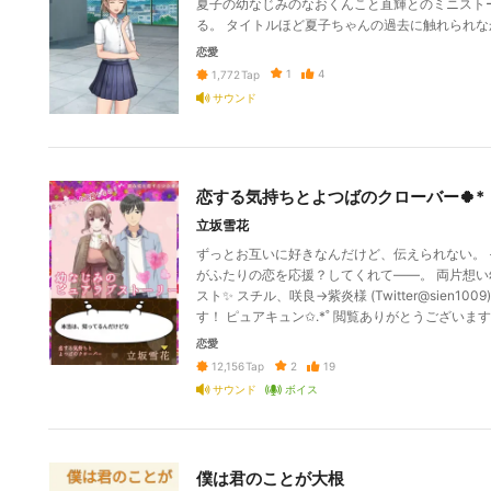
夏子の幼なじみのなおくんこと直輝とのミニスト
る。 タイトルほど夏子ちゃんの過去に触れられな
恋愛
1
4
1,772
Tap
サウンド
恋する気持ちとよつばのクローバー🍀*
立坂雪花
ずっとお互いに好きなんだけど、伝えられない。
がふたりの恋を応援？してくれて――。 両片想い
スト✨ スチル、咲良→紫炎様 (Twitter@sie
す！ ピュアキュン✩.*˚ 閲覧ありがとうございます🌸
恋愛
2
19
12,156
Tap
サウンド
ボイス
僕は君のことが大根