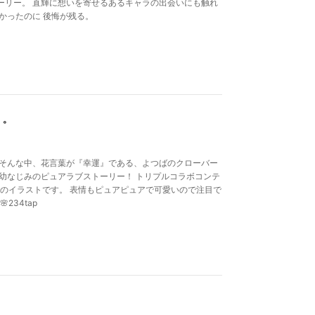
ーリー。 直輝に想いを寄せるあるキャラの出会いにも触れ
かったのに 後悔が残る。
゜
 そんな中、花言葉が『幸運』である、よつばのクローバー
幼なじみのピュアラブストーリー！ トリプルコラボコンテ
n1009)のイラストです。 表情もピュアピュアで可愛いので注目で
234tap