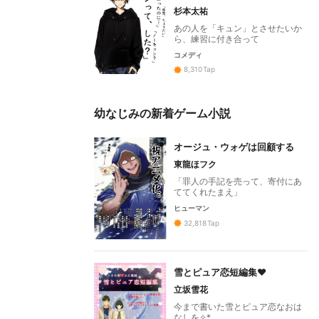
杉本太祐
あの人を「キュン」とさせたいか
ら、練習に付き合って
コメディ
8,310
Tap
幼なじみの新着ゲーム小説
オージュ・ウォゲは回顧する
東龍ほフク
「罪人の手記を売って、寄付にあ
ててくれたまえ」
ヒューマン
32,818
Tap
雪とピュア恋短編集❤
立坂雪花
今まで書いた雪とピュア恋なおは
なしを✧︎*。