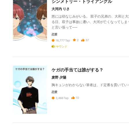
シンメトリー・トライアングル
大河内 りさ
悠には幼なじみがいる。 双子の兄弟の、大和と大
る日、双子は事故に遭い、大河が亡くなってしま
と言い張って──
恋愛
2
37
16,777
Tap
サウンド
ケガの手当ては誰がする？
麦野 夕陽
胸キュンがわからない筆者は、ド定番を貫いてい
恋愛
10
3,466
Tap