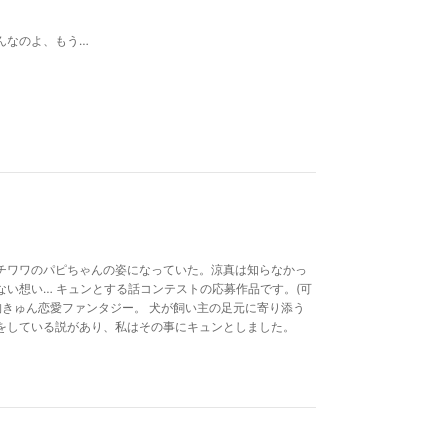
んなのよ、もう…
』
チワワのパピちゃんの姿になっていた。涼真は知らなかっ
い想い… キュンとする話コンテストの応募作品です。(可
胸きゅん恋愛ファンタジー。 犬が飼い主の足元に寄り添う
をしている説があり、私はその事にキュンとしました。