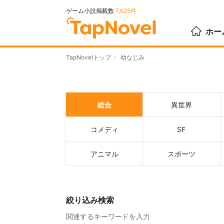
ゲーム小説掲載数
7,625件
ホー
TapNovelトップ
幼なじみ
総合
異世界
コメディ
SF
アニマル
スポーツ
絞り込み検索
関連するキーワードを入力