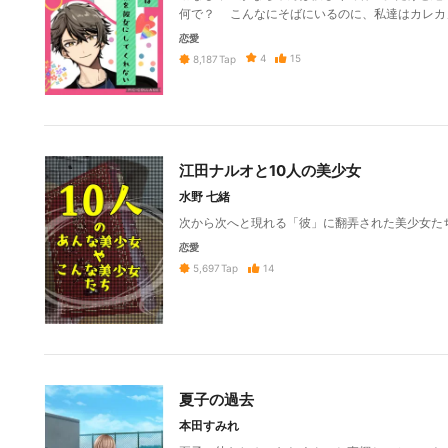
何で？ こんなにそばにいるのに、私達はカレカ
恋愛
4
15
8,187
Tap
江田ナルオと10人の美少女
水野 七緒
次から次へと現れる「彼」に翻弄された美少女たち
恋愛
14
5,697
Tap
夏子の過去
本田すみれ