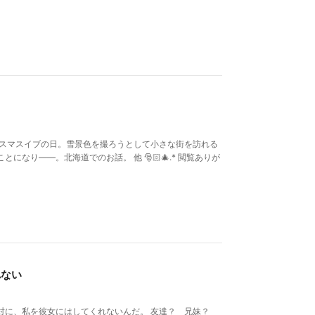
リスマスイブの日。雪景色を撮ろうとして小さな街を訪れる
なり――。北海道でのお話。 他 🎅🏻🎄.* 閲覧ありが
れない
対に、私を彼女にはしてくれないんだ。 友達？ 兄妹？