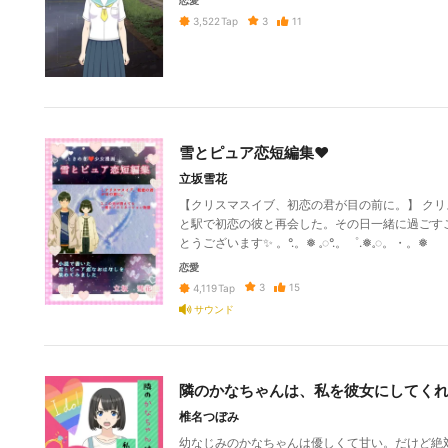
恋愛
3
11
3,522
Tap
雪とピュア恋短編集❤
立坂雪花
【クリスマスイブ、初恋の君が目の前に。】 ク
と駅で初恋の彼と再会した。その日一緒に過ごすことに
とうございます✨ 。°.。❅ 𓈒◌°.。゜.❅𓈒◌。・。❅
恋愛
3
15
4,119
Tap
サウンド
隣のかなちゃんは、私を彼女にしてく
椎名つぼみ
幼なじみのかなちゃんは優しくて甘い。だけど絶