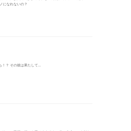
ノになれないの？
！？ その彼は果たして…