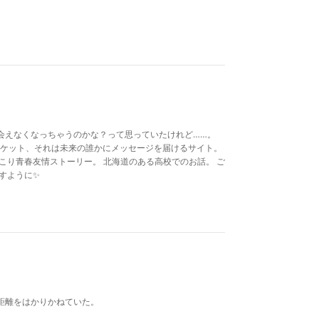
会えなくなっちゃうのかな？って思っていたけれど……。
ロケット、それは未来の誰かにメッセージを届けるサイト。
こり青春友情ストーリー。 北海道のある高校でのお話。 ご
すように✨
距離をはかりかねていた。