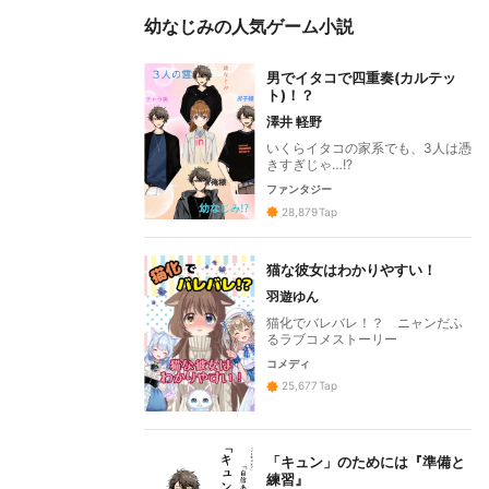
幼なじみの人気ゲーム小説
男でイタコで四重奏(カルテッ
ト)！？
澤井 軽野
いくらイタコの家系でも、3人は憑
きすぎじゃ…!?
ファンタジー
28,879
Tap
猫な彼女はわかりやすい！
羽遊ゆん
猫化でバレバレ！？ ニャンだふ
るラブコメストーリー
コメディ
25,677
Tap
「キュン」のためには『準備と
練習』