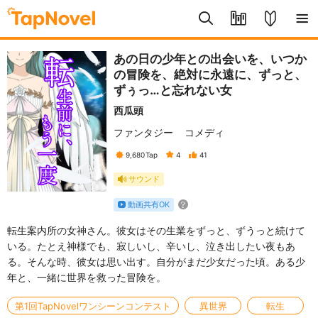
あの日の少年との出会いを、いつか
の冒険を、絶対に永遠に、ずっと、
ずぅっ…と忘れない女
西瓜頭
ファンタジー
コメディ
9,680
Tap
4
41
サウンド
動画共有OK
転生案内所の女神さん。彼女はその生業をずっと、ずうっと続けて
いる。たとえ神様でも、寂しいし、辛いし、泣き出したい夜もあ
る。そんな時、彼女は思い出す。自分がまだ少女だった頃。ある少
年と、一緒に世界を救った冒険を。
第1回TapNovelワンシーンコンテスト
異世界
転生