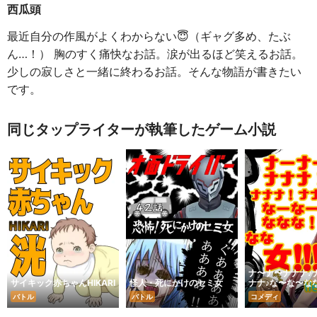
西瓜頭
最近自分の作風がよくわからない😇（ギャグ多め、たぶ
ん…！） 胸のすく痛快なお話。涙が出るほど笑えるお話。
少しの寂しさと一緒に終わるお話。そんな物語が書きたい
です。
同じタップライターが執筆したゲーム小説
ナ〜ナ〜ナナナ♪
サイキック赤ちゃんHIKARI
怪人・死にかけのセミ女
ナナ♪な〜な〜な
女
バトル
バトル
コメディ