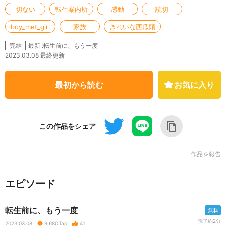
切ない
転生案内所
感動
読切
boy_met_girl
家族
きれいな西瓜頭
最新 :転生前に、もう一度
完結
2023.03.08 最終更新
最初から読む
お気に入り
この作品をシェア
作品を報告
エピソード
転生前に、もう一度
読了約2分
2023.03.08
9,680
Tap
41