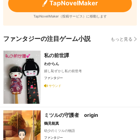
TapNovelMaker
TapNovelMaker（投稿サービス）に移動します
ファンタジーの注目ゲーム小説
もっと見る
私の前世譚
わからん
嬉し恥ずかし私の前世考
ファンタジー
サウンド
ミツルの守護者 origin
鶴見能真
幼少のミツルの物語
ファンタジー