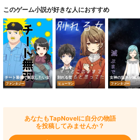
このゲーム小説が好きな人におすすめ
チート装備で無双したい女
別れる女
女神の世界が滅ぶ
ファンタジー
ヒューマン
ファンタジー
あなたもTapNovelに自分の物語
を投稿してみませんか？