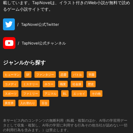
載しています。TapNovelは、イラスト付きのWeb小説が無料で読め
るゲーム小説サイトです。
/
TapNovel公式Twitter
/
TapNovel公式チャンネル
ジャンルから探す
ヒューマン
SF
ファンタジー
恋愛
バトル
学園
コメディ
ミステリー
ホラー
職業
社会派
歴史
スポーツ
ファミリー
アニマル
BL
エッセイ
その他
異世界
入れ替わり
百合
本サービス内のコンテンツの無断利用（転載・複製のほか、AI等の学習用デー
タとして収集・複製し、AI等の学習に利用する行為その他当社が認めない一切
の利用行為を含みます。）は禁止します。