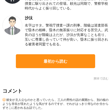
捜査に駆り出されての登場。頼光は同期で、警察学校
時代からよく振り回している。
沙汰
名字はサタ。警視庁捜査一課の刑事。階級は巡査部長
で昏木の相棒。昏木の無茶振りに対応する苦労人。武
良のほうが階級は上だが、沙汰が先輩なことも在り、
互いに尊重し合っていて仲が良い。昏木に振り回され
る被害者同盟でも在る。
最初から読む
脚本で読む
コメント
彼女が主人公なのかと思っていたら、三人の男性の話の展開から、別の核の
ような存在が現れたような気がするのですが、それがはっきり何なのか分から
ずそこに惹かれるお話でした。