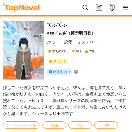
てふてふ
aza／あざ（筒示明日香）
ホラー
恋愛
ミステリー
271,421
Tap
572
738
サウンド
動画共有OK
捜していた彼女を空港でつかまえた。彼女は、俺を見て笑う。輝く
銀の輪が映えるその白く、うつくしい手は、途轍も無く赤黒い罪に
塗れていた。 ※Ｋｎ０ｔ、添田袂シリーズの関連単発作品。二作共
読まなくても大丈夫ですが、読まれますと尚、お楽しみいただける
かと思います。シリーズは順不同です。
ショートショート
掌編
空港
刑事