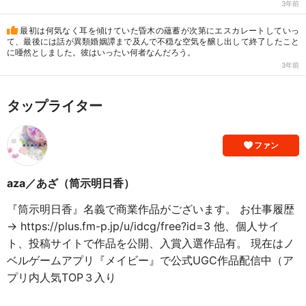
3年前
最初は何気なく耳を傾けていた昏木の蘊蓄が次第にエスカレートしていっ
て、最後には話が異類婚姻譚まで及んで不穏な空気を醸し出して終了したこと
に唖然としました。彼はいったい何者なんだろう。
3年前
タップライター
ファン
aza／あざ（筒示明日香）
『筒示明日香』名義で商業作品がございます。 お仕事履歴
→ https://plus.fm-p.jp/u/idcg/free?id=3 他、個人サイ
ト、投稿サイトで作品を公開、入賞入選作品有。 現在はノ
ベルゲームアプリ『メイビー』で公式UGC作品配信中（ア
プリ内人気TOP３入り