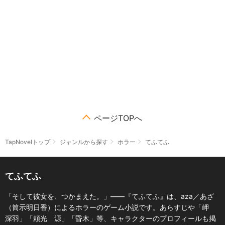
ページTOPへ
TapNovelトップ
ジャンルから探す
ホラー
てふてふ
てふてふ
「そして彼女を、つかまえた。」――『てふてふ』は、aza／あざ
（筒示明日香）によるホラーのゲーム小説です。あらすじや「岬
深羽」「頼光 源」「昏木」等、キャラクターのプロフィールも掲