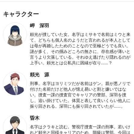
キャラクター
岬 深羽
頼光が捜していた女。名字はミサキで名前はミウと来
て、どちらも個人名のようだと言われるが本人として
は母が再婚したためのことなので至極どうでも良い。
謎が多く、その掴みどころの無さに、存在感が薄いと
言うより欠落している。それゆえ逃げたり隠れるのが
上手い。頼光とは公私共に因縁が在り……？
頼光 源
刑事。名字はヨリミツだが名前はゲン。親が悪ノリで
付けた名前だけど他人が憶え易いと割と嫌いではな
い。捜査一課の捜査官でキャリアの警部。深羽を捜
し、追い掛けていた。体質と表して良いくらい他人に
振り回される。深羽にも振り回されていたが……。
昏木
名字はクラキと読む。警視庁捜査一課の刑事。若いけ
れど頼光と同様キャリアのため、階級は警部。今回は