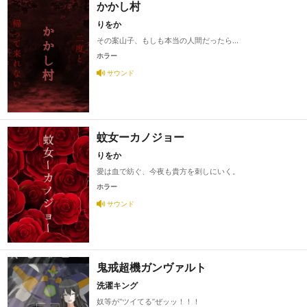
かかし村
りをか
その案山子、もしも本当の人間だったら…
ホラー
サウンド
蚊女ーカノジョー
りをか
愛は血で紡ぐ、今夜も貴方を刺しにいく。
ホラー
サウンド
鬼戒超機ガンヴァルト
洗濯キング
奴等が“ツイてる”ぜッッ！！！