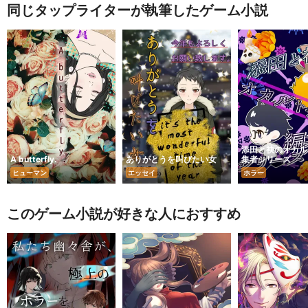
同じタップライターが執筆したゲーム小説
添田と袂のオカル
A butterfly.
ありがとうを叫びたい女
集者シリーズ
ヒューマン
エッセイ
ホラー
このゲーム小説が好きな人におすすめ