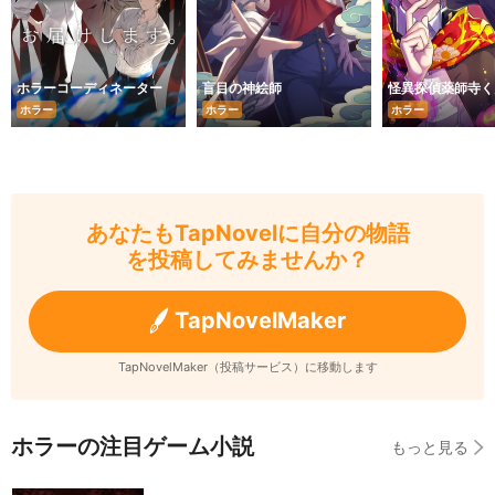
ホラーコーディネーター
盲目の神絵師
怪異探偵薬師寺く
ホラー
ホラー
ホラー
あなたもTapNovelに自分の物語
を投稿してみませんか？
TapNovelMaker
TapNovelMaker（投稿サービス）に移動します
ホラーの注目ゲーム小説
もっと見る