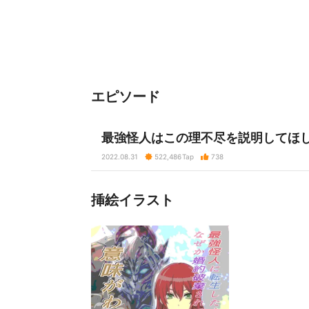
エピソード
最強怪人はこの理不尽を説明してほ
2022.08.31
522,486
Tap
738
挿絵イラスト