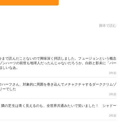
脚本で読む
今まで読んだことないので興味深く拝読しました。フュージョンという概念
ゾンハーツの前世も地球人だったんじゃないだろうか。白鉄と影未に「バー
ほしいなあ。
3年前
ウハーフさん、対象的に周囲を巻き込んでメチャクチャするダーククリムゾ
リーでした
3年前
。隣の芝生は青く見えるのも、全世界共通みたいで笑いました！ シャドー
3年前