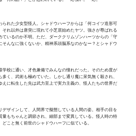
わられた少女型怪人。シャドウハーフからは「何コイツ造形可
。それ以外は唐突に現れて小芝居始めたヤツ。強さが尊ばれる
めているのか不明。ただ、ダーククリムゾンハーツからの「守
にそんなに強くないか、精神系頭脳系なのかなー？とシャドウ
）
様学校に通い、才色兼備でみんなの憧れだった。そのため度が
も多く、武術も極めていた。しかし通り魔に呆気無く殺され、
ゆえに転生した先は武力至上で実力主義の、怪人たちの世界だ
リデザインして、人間界で擬態している人間の姿。相手の目を
質量もちゃんと調節され、細部まで変異している。怪人時の特
、どこと無く前世のシャドウハーフに似ている。