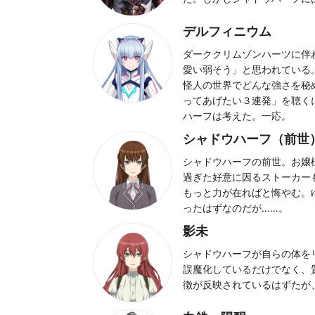
デルフィニウム
ダーククリムゾンハーツに伴
愛い弱そう」と思われている
怪人の世界でどんな強さを秘
ってあげたい３連発」を聴く
ハーフは考えた。一応。
シャドウハーフ（前世
シャドウハーフの前世。お嬢
過ぎた好意に因るストーカー
もっと力が在ればと悔やむ。
ったはずなのだが……。
影未
シャドウハーフが自らの体を
誤魔化しているだけでなく、
徴が反映されているはずたが