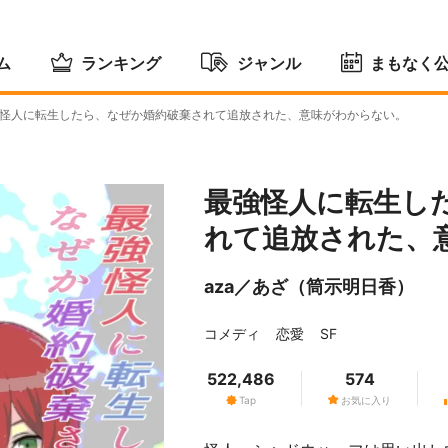
ム
ランキング
ジャンル
まもなく
怪人に転生したら、なぜか婚約破棄されて追放された、意味がわからない。
最強怪人に転生し
れて追放された、
aza／あざ（筒示明日香）
コメディ
恋愛
SF
522,486
574
Tap
お気に入り