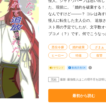
怪人、シャドウハーフは思い出し
た、現状に。「婚約を破棄する！
なんですけど────？ コレは為
怪人に転生した主人公の、 追放
スト用の予定でしたが、文字数オ
ブコメ（？）です。何でこうなっ
悪役令嬢
婚約破棄
ざまぁ
ヒーロー
特撮
復讐
動画共有OK
サウンド
完結
最新 :最強怪人はこの理不尽を説明
最初から読む