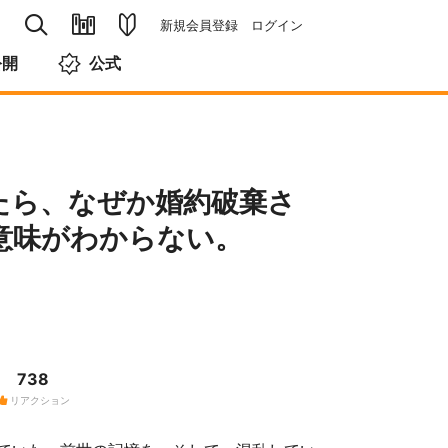
新規会員登録
ログイン
公開
公式
たら、なぜか婚約破棄さ
意味がわからない。
738
リアクション