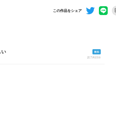
この作品をシェア
しい
読了約22分