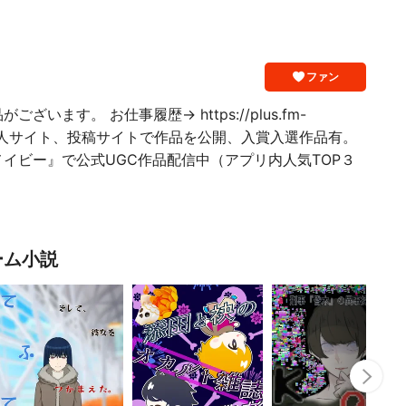
ファン
います。 お仕事履歴→ https://plus.fm-
id=3 他、個人サイト、投稿サイトで作品を公開、入賞入選作品有。
イビー』で公式UGC作品配信中（アプリ内人気TOP３
ーム小説
Nex