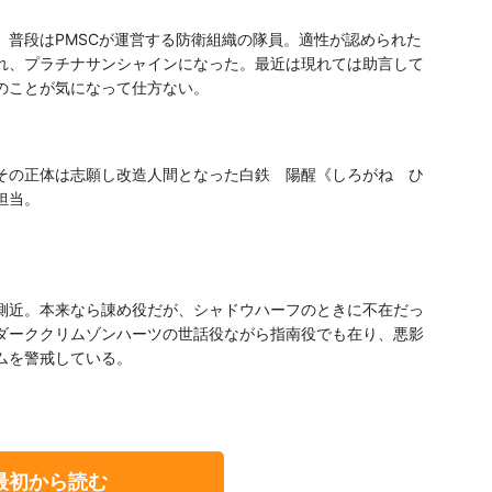
。普段はPMSCが運営する防衛組織の隊員。適性が認められた
れ、プラチナサンシャインになった。最近は現れては助言して
のことが気になって仕方ない。
その正体は志願し改造人間となった白鉄 陽醒《しろがね ひ
担当。
側近。本来なら諌め役だが、シャドウハーフのときに不在だっ
ダーククリムゾンハーツの世話役ながら指南役でも在り、悪影
ムを警戒している。
最初から読む