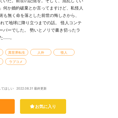
ていた。前世の記憶を。そして、混乱してい
」何か婚約破棄とか言ってますけど、私怪人
す術も無く命を落とした前世の悔しさから、
されて地球に降り立つまでの話。 怪人コンテ
ーバーでした。 勢いとノリで書き切ったラ
た……。
異世界転生
人外
怪人
ラブコメ
2022.08.31 最終更新
してほしい
お気に入り