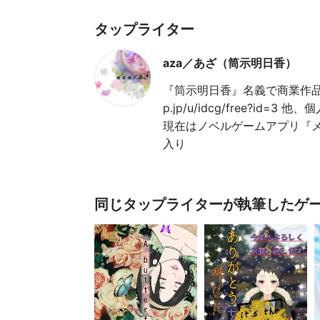
タップライター
aza／あざ（筒示明日香）
『筒示明日香』名義で商業作品がござ
p.jp/u/idcg/free?
現在はノベルゲームアプリ『メ
入り
同じタップライターが執筆したゲ