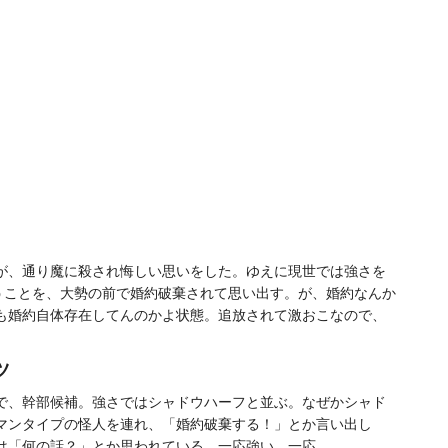
が、通り魔に殺され悔しい思いをした。ゆえに現世では強さを
うことを、大勢の前で婚約破棄されて思い出す。が、婚約なんか
も婚約自体存在してんのかよ状態。追放されて激おこなので、
ツ
で、幹部候補。強さではシャドウハーフと並ぶ。なぜかシャド
マンタイプの怪人を連れ、「婚約破棄する！」とか言い出し
は「何の話？」とか思われている。一応強い。一応。