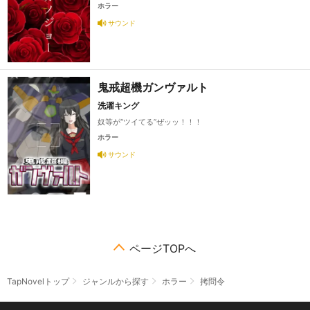
ホラー
サウンド
鬼戒超機ガンヴァルト
洗濯キング
奴等が“ツイてる”ぜッッ！！！
ホラー
サウンド
ページTOPへ
TapNovelトップ
ジャンルから探す
ホラー
拷問令