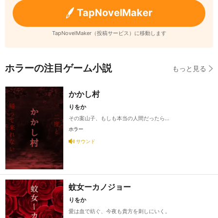
TapNovelMaker
TapNovelMaker（投稿サービス）に移動します
ホラーの注目ゲーム小説
もっと見る
かかし村
りをか
その案山子、もしも本当の人間だったら…
ホラー
サウンド
蚊女ーカノジョー
りをか
愛は血で紡ぐ、今夜も貴方を刺しにいく。