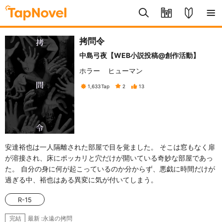
拷問令
中島弓夜【WEB小説投稿@創作活動】
ホラー
ヒューマン
1,633
Tap
2
13
安達裕也は一人隔離された部屋で目を覚ました。 そこは窓もなく扉
が溶接され、床にポッカリと穴だけが開いている奇妙な部屋であっ
た。 自分の身に何が起こっているのか分からず、悪戯に時間だけが
過ぎる中、裕也はある異変に気が付いてしまう。
R-15
最新 :永遠の拷問
完結