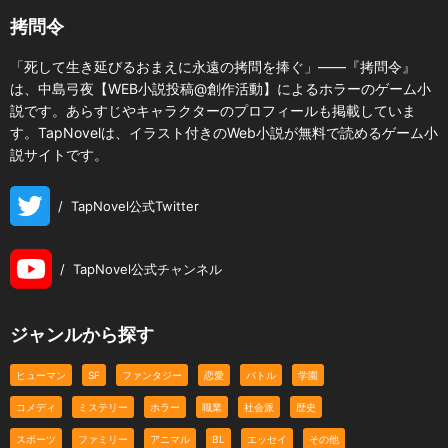
拷問令
「死して生き延びるおまえに永遠の拷問を捧ぐ」――『拷問令』
は、中島弓夜【WEB小説投稿@創作活動】によるホラーのゲーム小
説です。あらすじやキャラクターのプロフィールも掲載していま
す。TapNovelは、イラスト付きのWeb小説が無料で読めるゲーム小
説サイトです。
/
TapNovel公式Twitter
/
TapNovel公式チャンネル
ジャンルから探す
ヒューマン
SF
ファンタジー
恋愛
バトル
学園
コメディ
ミステリー
ホラー
職業
社会派
歴史
スポーツ
ファミリー
アニマル
BL
エッセイ
その他