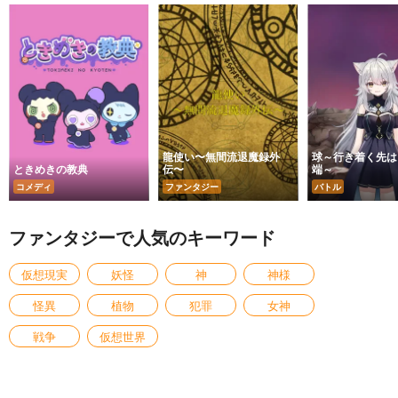
龍使い〜無間流退魔録外
球～行き着く先は
ときめきの教典
伝〜
端～
コメディ
ファンタジー
バトル
ファンタジーで人気のキーワード
仮想現実
妖怪
神
神様
怪異
植物
犯罪
女神
戦争
仮想世界