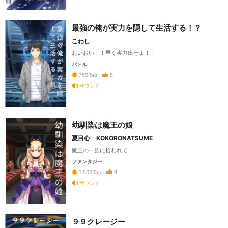
最強の俺が実力を隠して生活する！？
こわし
おいおい！！早く実力出せよ！！
バトル
5
759
Tap
サウンド
幼馴染は魔王の娘
夏目心 KOKORONATSUME
魔王の一族に拾われて
ファンタジー
4
1,503
Tap
サウンド
９９クレージー