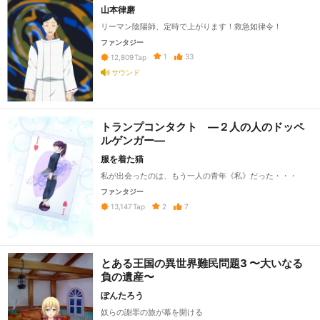
山本律磨
リーマン陰陽師、定時で上がります！救急如律令！
ファンタジー
1
33
12,809
Tap
サウンド
トランプコンタクト ―２人の人のドッペ
ルゲンガー―
服を着た猫
私が出会ったのは、もう一人の青年《私》だった・・・
ファンタジー
2
7
13,147
Tap
とある王国の異世界難民問題3 〜大いなる
負の遺産〜
ぽんたろう
奴らの謝罪の旅が幕を開ける