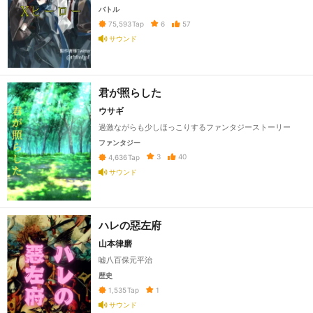
バトル
6
57
75,593
Tap
サウンド
君が照らした
ウサギ
過激ながらも少しほっこりするファンタジーストーリー
ファンタジー
3
40
4,636
Tap
サウンド
ハレの惡左府
山本律磨
嘘八百保元平治
歴史
1
1,535
Tap
サウンド