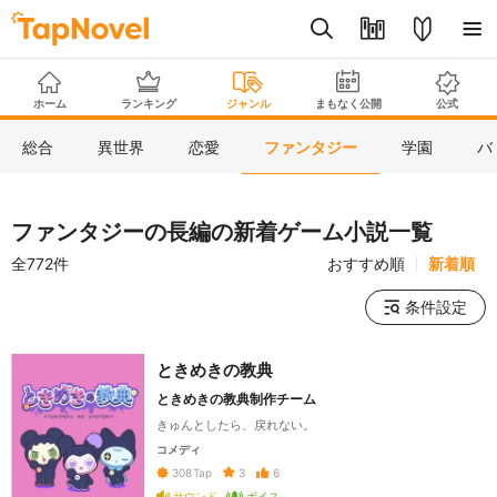
ホーム
ランキング
ジャンル
まもなく公開
公式
総合
異世界
恋愛
ファンタジー
学園
バ
ファンタジーの長編の新着ゲーム小説一覧
全772件
おすすめ順
新着順
条件設定
ときめきの教典
ときめきの教典制作チーム
きゅんとしたら、戻れない。
コメディ
3
6
308
Tap
サウンド
ボイス