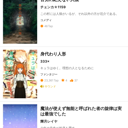
チェンカ☆1159
この村には人狼がいるが、それ以外の方が厄介である。
コメディ
46
Tap
身代わり人形
333×
キュラはゆく。理想の人となるために
ファンタジー
4
37
23,361
Tap
サウンド
魔法が使えず無能と呼ばれた者の旋律は実
は最強でした
輝月レイヤ
少年の音色が秩序を齎す