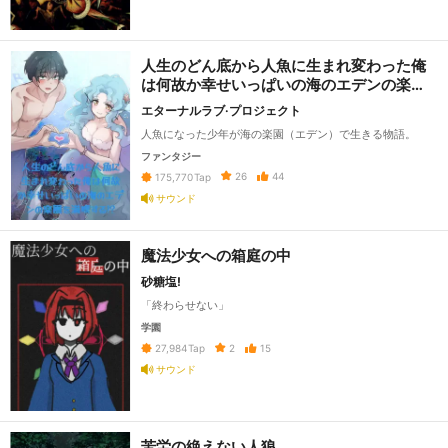
人生のどん底から人魚に生まれ変わった俺
は何故か幸せいっぱいの海のエデンの楽園
を満喫する!?
エターナルラブ·プロジェクト
人魚になった少年が海の楽園（エデン）で生きる物語。
ファンタジー
26
44
175,770
Tap
サウンド
魔法少女への箱庭の中
砂糖塩!
「終わらせない」
学園
2
15
27,984
Tap
サウンド
苦労の絶えない人狼