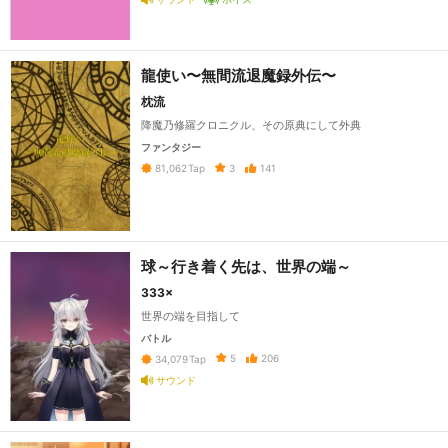
龍使い〜無間流退魔録外伝〜
枕流
降魔乃修羅クロニクル、その原典にして外典
ファンタジー
3
141
81,062
Tap
球～行き着く先は、世界の端～
333×
世界の端を目指して
バトル
5
206
34,079
Tap
サウンド