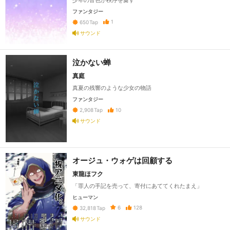
ファンタジー
1
650
Tap
サウンド
泣かない蝉
真庭
真夏の残響のような少女の物語
ファンタジー
10
2,908
Tap
サウンド
オージュ・ウォゲは回顧する
東龍ほフク
「罪人の手記を売って、寄付にあててくれたまえ」
ヒューマン
6
128
32,818
Tap
サウンド