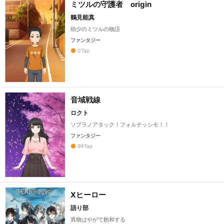
ミツルの守護者 origin
鶴見能真
幼少のミツルの物語
ファンタジー
0
Tap
音域戦線
ロクト
ソプラノアタック！フォルテッシモ！！
ファンタジー
99
Tap
Xヒーロー
語り部
異物はやがて飽和する