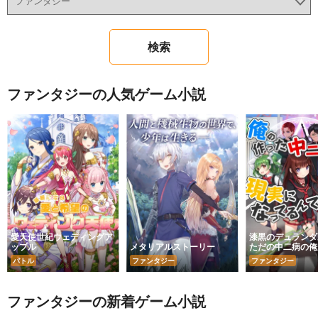
ファンタジーの人気ゲーム小説
愛天使世紀ウェディングア
漆黒のデュランダ
ップル
メタリアルストーリー
ただの中二病の俺
祭りあげられてし
バトル
ファンタジー
ファンタジー
～
ファンタジーの新着ゲーム小説