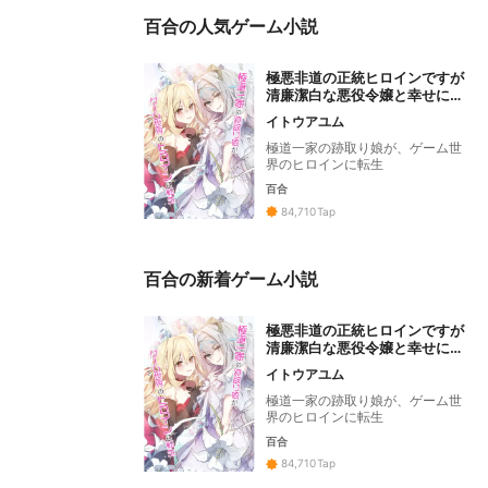
百合の人気ゲーム小説
極悪非道の正統ヒロインですが
清廉潔白な悪役令嬢と幸せにな
ります～咲かせて魅せます、百
イトウアユム
合の華～
極道一家の跡取り娘が、ゲーム世
界のヒロインに転生
百合
84,710
Tap
百合の新着ゲーム小説
極悪非道の正統ヒロインですが
清廉潔白な悪役令嬢と幸せにな
ります～咲かせて魅せます、百
イトウアユム
合の華～
極道一家の跡取り娘が、ゲーム世
界のヒロインに転生
百合
84,710
Tap