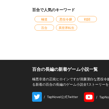
百合で人気のキーワード
極道
悪役令嬢
戦闘
百合
異世界転生
百合の長編の新着ゲーム小説一覧
極悪非道の正統ヒロインですが清廉潔白な悪役令嬢
る新着の百合の長編のゲーム小説全1ストーリー
/
TapNovel公式Twitter
/
TapN