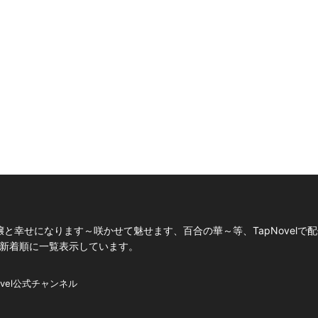
と幸せになります～咲かせて魅せます、百合の華～等、TapNovelで
を新着順に一覧表示しています。
ovel公式チャンネル