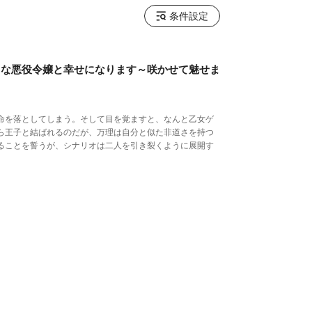
条件設定
白な悪役令嬢と幸せになります～咲かせて魅せま
命を落としてしまう。そして目を覚ますと、なんと乙女ゲ
ら王子と結ばれるのだが、万理は自分と似た非道さを持つ
ることを誓うが、シナリオは二人を引き裂くように展開す