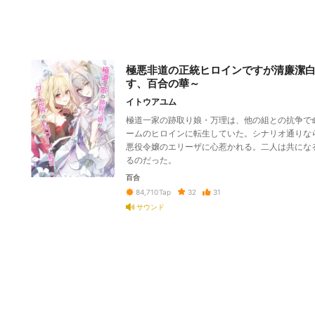
極悪非道の正統ヒロインですが清廉潔
す、百合の華～
イトウアユム
極道一家の跡取り娘・万理は、他の組との抗争で
ームのヒロインに転生していた。シナリオ通りな
悪役令嬢のエリーザに心惹かれる。二人は共にな
るのだった。
百合
32
31
84,710
Tap
サウンド