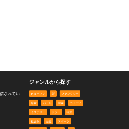
ジャンルから探す
配信されてい
ヒューマン
SF
ファンタジー
恋愛
バトル
学園
コメディ
ミステリー
ホラー
職業
社会派
歴史
スポーツ