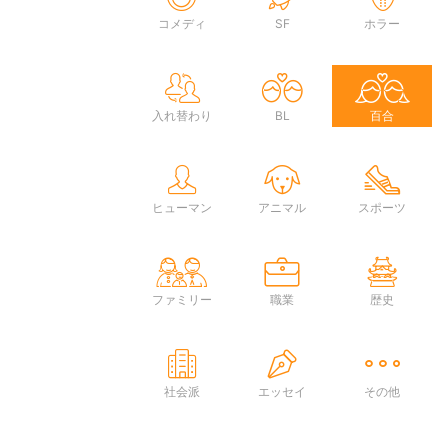
コメディ
SF
ホラー
入れ替わり
BL
百合
ヒューマン
アニマル
スポーツ
ファミリー
職業
歴史
社会派
エッセイ
その他