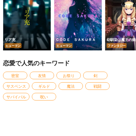
リア充
ＣＯＤＥ ＳＡＫＵＲＡ
幼馴染は魔王の娘
ヒューマン
ヒューマン
ファンタジー
恋愛で人気のキーワード
密室
友情
お祭り
剣
サスペンス
ギルド
魔法
戦闘
サバイバル
呪い