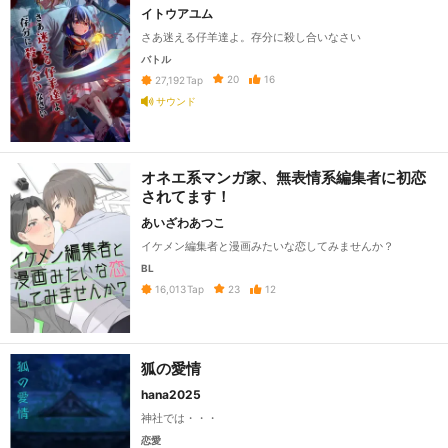
イトウアユム
さあ迷える仔羊達よ。存分に殺し合いなさい
バトル
20
16
27,192
Tap
サウンド
オネエ系マンガ家、無表情系編集者に初恋
されてます！
あいざわあつこ
イケメン編集者と漫画みたいな恋してみませんか？
BL
23
12
16,013
Tap
狐の愛情
hana2025
神社では・・・
恋愛