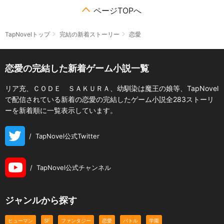
ページTOPへ
TapNovelトップ
完結の新着ストーリー
恋愛
恋愛の完結した新着ゲーム小説一覧
リア充、ＣＯＤＥ ＳＡＫＵＲＡ、幼馴染は魔王の娘等、TapNovel
で配信されている新着の恋愛の完結したゲーム小説全283ストーリ
ーを新着順に一覧表示しています。
/
TapNovel公式Twitter
/
TapNovel公式チャンネル
ジャンルから探す
ヒューマン
SF
ファンタジー
恋愛
バトル
学園