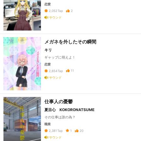
恋愛
2
2,052
Tap
サウンド
メガネを外したその瞬間
キリ
ギャップに萌えよ！
恋愛
11
2,654
Tap
サウンド
仕事人の憂鬱
夏目心 KOKORONATSUME
その仕事は誰の為？
職業
1
20
2,381
Tap
サウンド