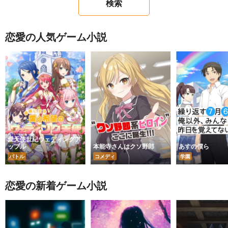
恋愛の人気ゲーム小説
愛天使世紀ウェディングア
ップル
本能寺さんはクソ野郎
あすの僕ら
バトル
コメディ
学園
恋愛の新着ゲーム小説