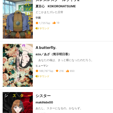
夏目心 KOKORONATSUME
どこかまたズレた日常
学園
19
1,725
Tap
サウンド
A butterfly.
aza／あざ（筒示明日香）
あなたの魂は、きっと蝶になったのだろう。
ヒューマン
216
650
189,767
Tap
サウンド
シスター
makihide00
あたし、スターになるの。かならず。