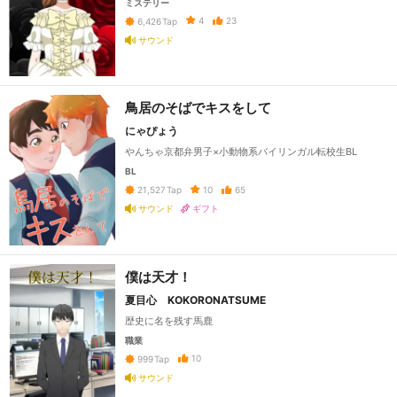
ミステリー
4
23
6,426
Tap
サウンド
鳥居のそばでキスをして
にゃぴょう
やんちゃ京都弁男子×小動物系バイリンガル転校生BL
BL
10
65
21,527
Tap
サウンド
ギフト
僕は天才！
夏目心 KOKORONATSUME
歴史に名を残す馬鹿
職業
10
999
Tap
サウンド