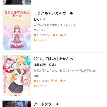
ミラクルマジカルガール
どんぐり
みんなの笑顔と幸せを守ってみせる！
ファンタジー
8
95
210,980
Tap
サウンド
〇〇してはいけませんっ！
澤井 軽野（公式）
先輩と付き合うため、指定されたＮＧ行動を守り抜け！
恋愛
48
91
56,168
Tap
サウンド
クードクラース