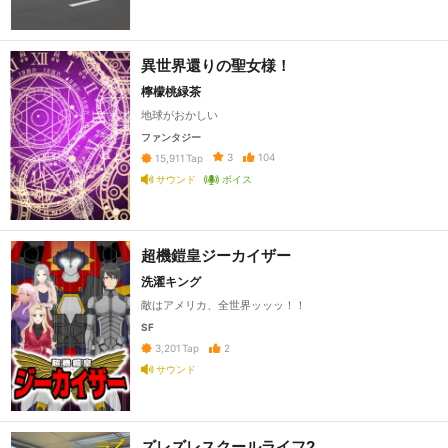
異世界還りの聖女様！
檸檬桃緑茶
地球がおかしい
ファンタジー
3
104
15,911
Tap
サウンド
ボイス
超機鎧皇ジーカイザー
洗濯キング
敵はアメリカ、全世界ッッッ！！
SF
2
3,201
Tap
サウンド
ズレズレスクールライフ2