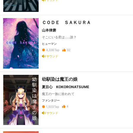
ＣＯＤＥ ＳＡＫＵＲＡ
山本律磨
そこにいる君は……誰？
ヒューマン
32
4,336
Tap
サウンド
幼馴染は魔王の娘
夏目心 KOKORONATSUME
魔王の一族に拾われて
ファンタジー
4
1,503
Tap
サウンド