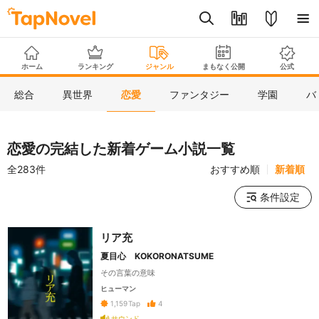
ホーム
ランキング
ジャンル
まもなく公開
公式
総合
異世界
恋愛
ファンタジー
学園
バ
恋愛の完結した新着ゲーム小説一覧
全283件
おすすめ順
新着順
条件設定
リア充
夏目心 KOKORONATSUME
その言葉の意味
ヒューマン
4
1,159
Tap
サウンド