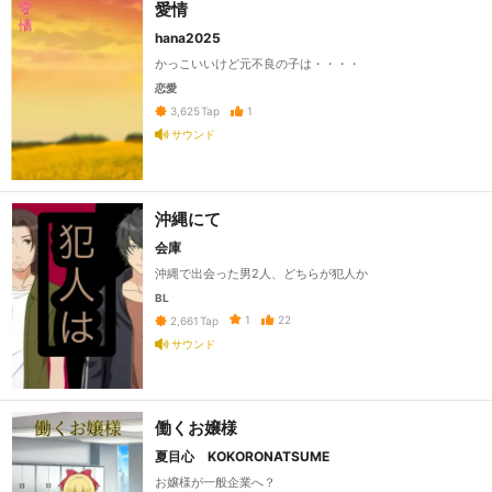
愛情
hana2025
かっこいいけど元不良の子は・・・・
恋愛
1
3,625
Tap
サウンド
沖縄にて
会庫
沖縄で出会った男2人、どちらが犯人か
BL
1
22
2,661
Tap
サウンド
働くお嬢様
夏目心 KOKORONATSUME
お嬢様が一般企業へ？