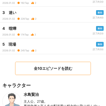
読了約3分
2026.01.02
192
Tap
2
3 迷い
読了約4分
2026.01.02
226
Tap
2
4 喧嘩
読了約2分
2026.01.02
174
Tap
2
5 現場
読了約3分
2026.01.02
245
Tap
2
全10エピソードを読む
キャラクター
水島賢治
主人公。27歳。
悪徳急便と言う名の配送業に精力的に取り組んでい