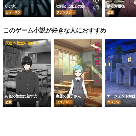
リア充
幼馴染は魔王の娘
働くお嬢様
ヒューマン
ファンタジー
恋愛
このゲーム小説が好きな人におすすめ
灰色の教室に差す光
幽霊の霊子さん
エージェント姉妹
恋愛
ミステリー
コメディ