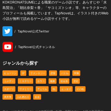
KOKORONATSUMEによる職業のゲーム小説です。あらすじや「水
島賢治」「朝比奈梨々香」「サコミズトシオ」等、キャラクターの
プロフィールも掲載しています。TapNovelは、イラスト付きのWeb
小説が無料で読めるゲーム小説サイトです。
/
TapNovel公式Twitter
/
TapNovel公式チャンネル
ジャンルから探す
ヒューマン
SF
ファンタジー
恋愛
バトル
学園
コメディ
ミステリー
ホラー
職業
社会派
歴史
スポーツ
ファミリー
アニマル
BL
エッセイ
その他
異世界
入れ替わり
百合