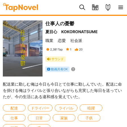
仕事人の憂鬱
夏目心 KOKORONATSUME
職業
恋愛
社会派
2,381
Tap
1
20
サウンド
動画共有OK
配送業に勤しむ俺は今日も今日とて仕事に勤しんでいた。配送に命
を掛ける俺はライバルと張り合いながらも充実した毎日を送ってい
たが、今の生活にある違和感を覚えていた。
配達
ドライバー
ライバル
暗躍
仕事
日常
家族
子供