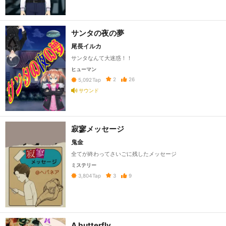
サンタの夜の夢
尾長イルカ
サンタなんて大迷惑！！
ヒューマン
2
26
5,092
Tap
サウンド
寂寥メッセージ
鬼金
全てが終わってさいごに残したメッセージ
ミステリー
3
9
3,804
Tap
A butterfly.