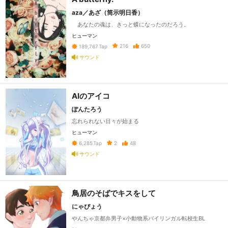
aza／あざ（筒示明日香）
あなたの魂は、きっと蝶になったのだろう。
ヒューマン
216
650
189,767
Tap
サウンド
AIのアイコ
ぽんたろう
忘れられない日々が始まる
ヒューマン
2
48
6,285
Tap
サウンド
鳥居のそばでキスをして
にゃぴょう
やんちゃ京都弁男子×小動物系バイリンガル転校生BL