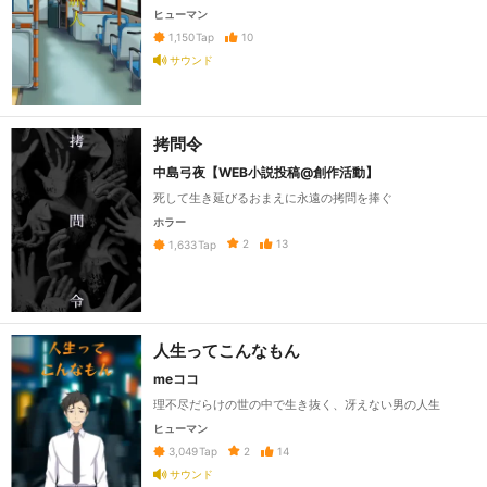
ヒューマン
10
1,150
Tap
サウンド
拷問令
中島弓夜【WEB小説投稿@創作活動】
死して生き延びるおまえに永遠の拷問を捧ぐ
ホラー
2
13
1,633
Tap
人生ってこんなもん
meココ
理不尽だらけの世の中で生き抜く、冴えない男の人生
ヒューマン
2
14
3,049
Tap
サウンド