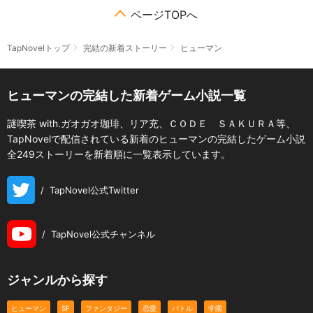
ページTOPへ
TapNovelトップ
完結の新着ストーリー
ヒューマン
ヒューマンの完結した新着ゲーム小説一覧
謎喫茶 with.ガオガオ珈琲、リア充、ＣＯＤＥ ＳＡＫＵＲＡ等、
TapNovelで配信されている新着のヒューマンの完結したゲーム小説
全249ストーリーを新着順に一覧表示しています。
/
TapNovel公式Twitter
/
TapNovel公式チャンネル
ジャンルから探す
ヒューマン
SF
ファンタジー
恋愛
バトル
学園