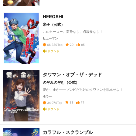
HEROSHI
米子（公式）
このヒーロー、変身なし、必殺技なし！
ヒューマン
20
85
66,380
Tap
サウンド
タワマン・オブ・ザ・デッド
のぞみのぞむ（公式）
愛か、金か――ゾンビだらけのタワマンを脱出せよ！
ホラー
33
71
34,074
Tap
サウンド
カラフル・スクランブル