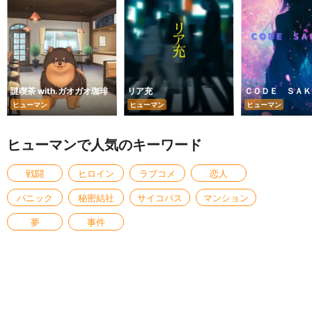
謎喫茶 with.ガオガオ珈琲
リア充
ＣＯＤＥ ＳＡＫ
ヒューマン
ヒューマン
ヒューマン
ヒューマンで人気のキーワード
戦闘
ヒロイン
ラブコメ
恋人
パニック
秘密結社
サイコパス
マンション
夢
事件