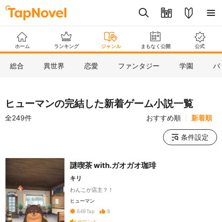
ホーム
ランキング
ジャンル
まもなく公開
公式
総合
異世界
恋愛
ファンタジー
学園
バ
ヒューマンの完結した新着ゲーム小説一覧
全249件
おすすめ順
新着順
条件設定
謎喫茶 with.ガオガオ珈琲
キリ
わんこが店主？！
ヒューマン
8
649
Tap
サウンド