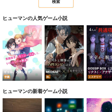
ヒューマンの人気ゲーム小説
GOSSIP BOX
ギャル、憑依します
MEDIUM
ックス）- アナ
ィング -
学園
BL
ミステリー
ヒューマンの新着ゲーム小説