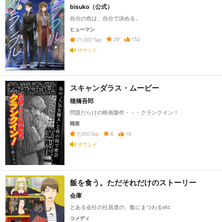
bisuko（公式）
自分の色は、自分で決める。
ヒューマン
29
152
71,007
Tap
サウンド
スキャンダラス・ムービー
穂橋吾郎
問題だらけの映画製作・・・クランクイン！
職業
6
16
7,050
Tap
サウンド
飯を食う。ただそれだけのストーリー
会庫
とある会社の社員達の、飯にまつわるetc
コメディ