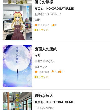
働くお嬢様
夏目心 KOKORONATSUME
お嬢様が一般企業へ？
恋愛
2
2,052
Tap
サウンド
鬼面人の唐紙
キリ
最弱で最強な鬼
ヒューマン
1
2
1,627
Tap
サウンド
孤独な旅人
夏目心 KOKORONATSUME
一人称視点の旅