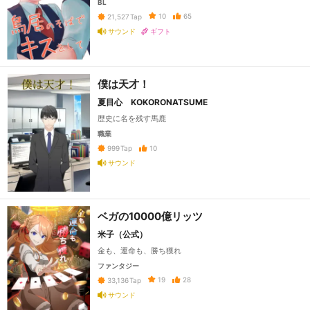
BL
10
65
21,527
Tap
サウンド
ギフト
僕は天才！
夏目心 KOKORONATSUME
歴史に名を残す馬鹿
職業
10
999
Tap
サウンド
ベガの10000億リッツ
米子（公式）
金も、運命も、勝ち獲れ
ファンタジー
19
28
33,136
Tap
サウンド