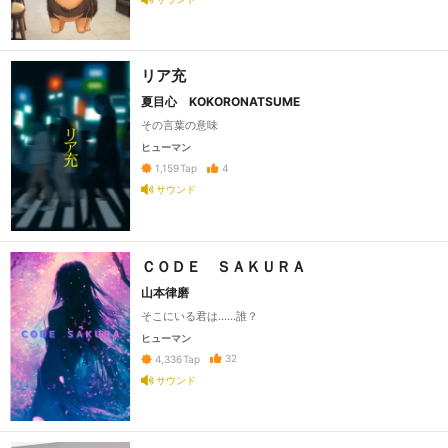
リア充
夏目心 KOKORONATSUME
その言葉の意味
ヒューマン
4
1,159
Tap
サウンド
ＣＯＤＥ ＳＡＫＵＲＡ
山本律磨
そこにいる君は……誰？
ヒューマン
32
4,336
Tap
サウンド