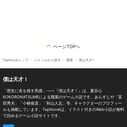
ページTOPへ
TapNovelトップ
ジャンルから探す
職業
僕は天才！
僕は天才！
「歴史に名を残す馬鹿」――『僕は天才！』は、夏目心
KOKORONATSUMEによる職業のゲーム小説です。あらすじや「富
田秀夫」「小椿俊彦」「秋山人志」等、キャラクターのプロフィー
ルも掲載しています。TapNovelは、イラスト付きのWeb小説が無料
で読めるゲーム小説サイトです。