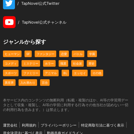
/
TapNovel公式Twitter
/
TapNovel公式チャンネル
ジャンルから探す
ヒューマン
SF
ファンタジー
恋愛
バトル
学園
コメディ
ミステリー
ホラー
職業
社会派
歴史
スポーツ
ファミリー
アニマル
BL
エッセイ
その他
異世界
入れ替わり
百合
本サービス内のコンテンツの無断利用（転載・複製のほか、AI等の学習用デー
タとして収集・複製し、AI等の学習に利用する行為その他当社が認めない一切
の利用行為を含みます。）は禁止します。
運営会社
利用規約
プライバシーポリシー
特定商取引法に基づく表示
資金決済法に基づく表示
動画共有ガイドライン