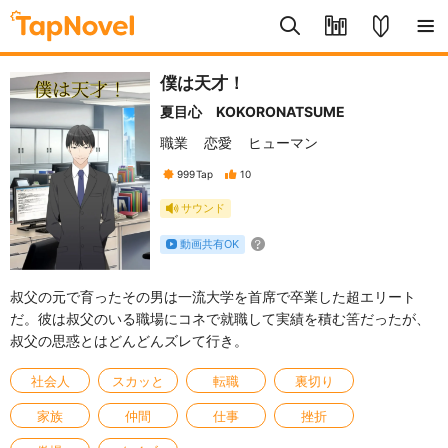
僕は天才！
夏目心 KOKORONATSUME
職業
恋愛
ヒューマン
999
Tap
10
サウンド
動画共有OK
叔父の元で育ったその男は一流大学を首席で卒業した超エリート
だ。彼は叔父のいる職場にコネで就職して実績を積む筈だったが、
叔父の思惑とはどんどんズレて行き。
社会人
スカッと
転職
裏切り
家族
仲間
仕事
挫折