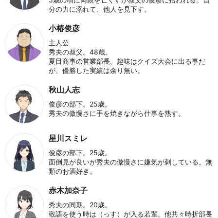
分の力に溺れて、他人を見下す。
小椿俊彦
主人公
秀夫の叔父。48歳。
夏目商事の営業部長。趣味はクイズ大会に出る事だ
が、優勝した実績は余り無い。
秋山人志
俊彦の部下。25歳。
秀夫の傲慢さに手を焼きながら仕事を熟す。
星川スミレ
俊彦の部下。25歳。
面倒見が良いが秀夫の傲慢さに嫌気が刺している。無
類のお酒好き。
赤木加奈子
秀夫の同期。20歳。
敬語を使う時は（っす）が入る若輩。他共々時折部長