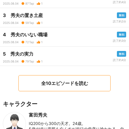
読了約4分
2025.08.04
87
Tap
1
3 秀夫の置き土産
読了約2分
2025.08.04
59
Tap
1
4 秀夫のいない職場
読了約3分
2025.08.04
72
Tap
1
5 秀夫の実力
読了約4分
2025.08.04
79
Tap
1
全10エピソードを読む
キャラクター
富田秀夫
IQ200から300の天才。24歳。
5歳の頃に両親を亡くすが叔父の俊彦に拾われる。自