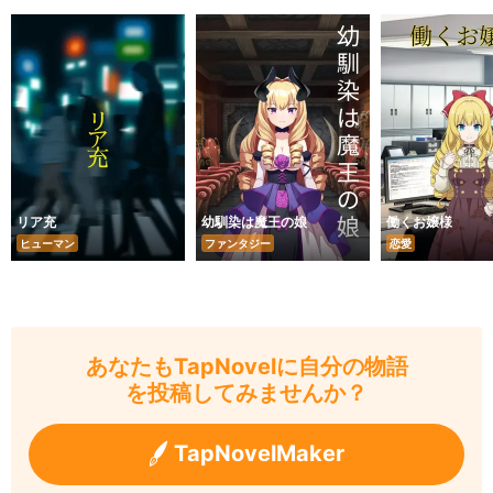
リア充
幼馴染は魔王の娘
働くお嬢様
ヒューマン
ファンタジー
恋愛
あなたもTapNovelに自分の物語
を投稿してみませんか？
TapNovelMaker