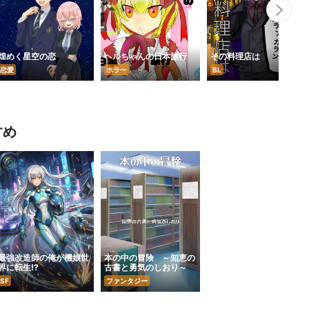
Nex
煌めく星空の恋
ヘルちゃんの日本旅行
その料理店は
恋愛
ホラー
BL
すめ
最強改造師の俺が機娘世
本の中の冒険 ～知恵の
界に転生!?
古書と勇気のしおり～
SF
ファンタジー