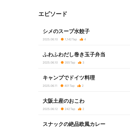
エピソード
シメのスープ水餃子
2025.06.10
1,142
Tap
4
ふわふわだし巻き玉子弁当
2025.06.10
355
Tap
3
キャンプでドイツ料理
2025.06.11
401
Tap
2
大阪土産のおこわ
2025.06.12
242
Tap
2
スナックの絶品欧風カレー