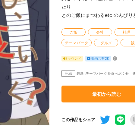
たり (株)
とのご飯にまつわるetc のんびり
ご飯
会社
料理
テーマパーク
グルメ
飯
動画共有OK
サウンド
完結
最新 :テーマパークを食べ尽くせ 
最初から読む
この作品をシェア