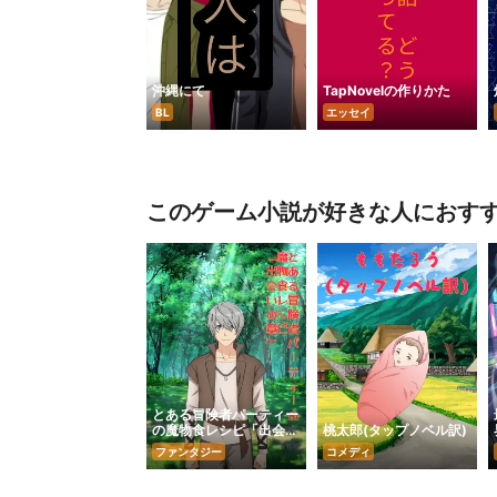
沖縄にて
TapNovelの作りかた
BL
エッセイ
このゲーム小説が好きな人におす
とある冒険者パーティー
の魔物食レシピ「出会い
桃太郎(タップノベル訳)
の章」
ファンタジー
コメディ