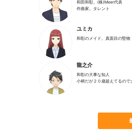
和田和彰。(株)Meer代表
作曲家。タレント
ユミカ
和彰のメイド。真面目の堅物
龍之介
和彰の大事な知人
小柄だが２０歳超えてるので