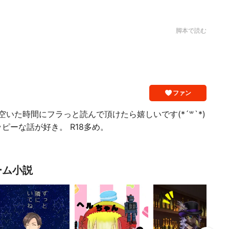
脚本で読む
ファン
空いた時間にフラっと読んで頂けたら嬉しいです(*´꒳`*)
ピーな話が好き。 R18多め。
ーム小説