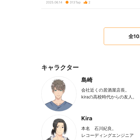
2025.06.14
313
Tap
2
全1
キャラクター
島崎
会社近くの居酒屋店長。
kiraの高校時代からの友人。
Kira
本名 石川紀良。
レコーディングエンジニア