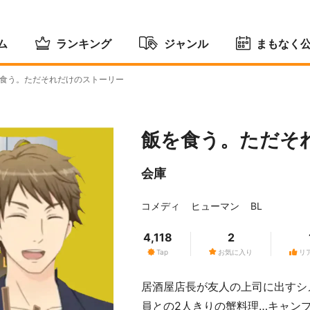
ム
ランキング
ジャンル
まもなく
食う。ただそれだけのストーリー
飯を食う。ただそ
会庫
コメディ
ヒューマン
BL
4,118
2
Tap
お気に入り
リ
居酒屋店長が友人の上司に出すシ
員との2人きりの蟹料理…キャン