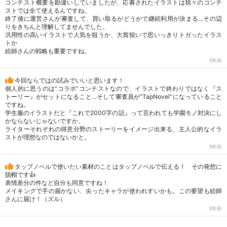
コンテスト概要を勘違いしていましたが、応募されたイラストは我々のコンテ
ストでは全て使えるんですね。
終了後に運営さんが審査して、買い取るがどうかで継続利用が決まる…その辺
りをきちんと理解してませんでした。
汎用性の高いイラストで人気を狙うか、大賞狙いで思いっきりトガったイラス
トか
絵師さんの戦略も重要ですね。
3年前
今回ならではの試みでいいと思います！
個人的に思うのは“コラボ”コンテストなので、イラストで終わりではなく『ス
トーリー』がセットになること…そして審査員が“TapNovel”になっていること
ですね。
学生服のイラストだと『これで2000字の話』って言われても学園モノ対決にし
かならないじゃないですか。
ライターそれぞれの得意分野のストーリーをイメージ出来る、主人公的なイラ
ストが理想なのではないかと。
3年前
タップノベルで使いたい素材のことはタップノベルで伝える！ その発想に
脱帽です👍
表情差分の件など自分も同意ですね！
メイキングで手の届かない、尖ったキャラが使われすいかも。この要望も絵師
さんに届け！（ズル）
3年前