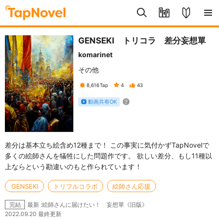
GENSEKI トリコラ 差分妄想單
komarinet
その他
8,616
Tap
4
43
動画共有OK
差分は基本立ち絵含め12種まで！ この事実に気付かずTapNovelで
多くの絵師さんを犠牲にした問題作です。 欲しい差分、もし11種以
上ならという勘違いのもと作られています！
GENSEKI
トリフルコラボ
絵師さん応援
最新 :絵師さんに届けたい！ 妄想單《旧版》
完結
2022.09.20 最終更新