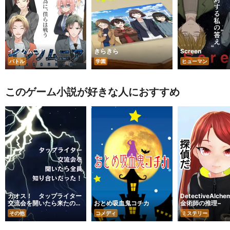
インソムニア
きらきら
Screen
バトル
学園
ヒューマン
このゲーム小説が好きな人におすすめ
カオス！ タップライター
DetectiveAlch
交流会を開いたら来たのが
おとめ吸血鬼コチカ
金術師の推理−
全員知り合いだった
その他
コメディ
ミステリー