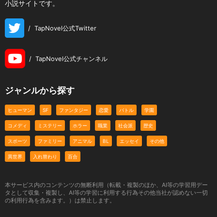
小説サイトです。
/
TapNovel公式Twitter
/
TapNovel公式チャンネル
ジャンルから探す
ヒューマン
SF
ファンタジー
恋愛
バトル
学園
コメディ
ミステリー
ホラー
職業
社会派
歴史
スポーツ
ファミリー
アニマル
BL
エッセイ
その他
異世界
入れ替わり
百合
本サービス内のコンテンツの無断利用（転載・複製のほか、AI等の学習用デー
タとして収集・複製し、AI等の学習に利用する行為その他当社が認めない一切
の利用行為を含みます。）は禁止します。