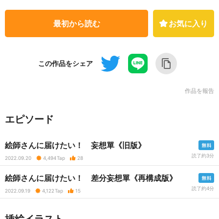
最初から読む
お気に入り
この作品をシェア
作品を報告
エピソード
絵師さんに届けたい！ 妄想單《旧版》
読了約3分
2022.09.20
4,494
Tap
28
絵師さんに届けたい！ 差分妄想單《再構成版》
読了約4分
2022.09.19
4,122
Tap
15