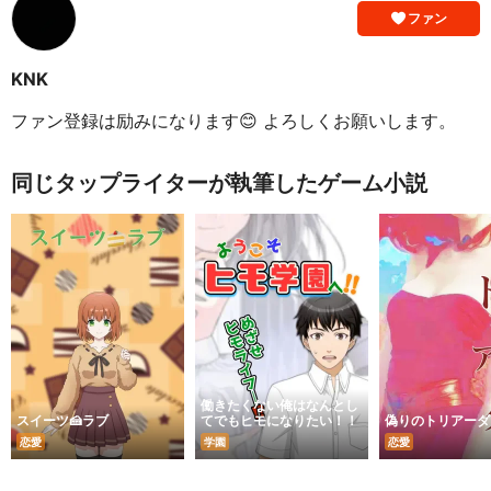
ファン
KNK
ファン登録は励みになります😊 よろしくお願いします。
同じタップライターが執筆したゲーム小説
働きたくない俺はなんとし
スイーツ🍰ラブ
てでもヒモになりたい！！
偽りのトリアーダ
恋愛
学園
恋愛