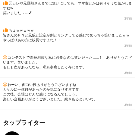
元カレや元旦那さんまでは無いにしても、ママ友とかは有りそうな気がしま
すねw
笑いました～～💕
3年前
ちょｗｗｗｗｗ
皆さんのＰＮと風貌と設定が割とリンクしてる感じでめっちゃ笑いましたｗｗ
やっぱりあの方は校長ですよね！！
3年前
コンテストで満身創痍な私に必要なのは笑いだった……！ ありがとうござ
います。笑いました。
もしも次があったなら、私も参席したく存じます。
3年前
わーい、面白い役ありがとうございます🙌
カケルに一体何があったのか気になりすぎて笑
この後、会場はどんな感じになるんでしょう。
楽しい企画ありがとうございました。続きあるといいな。
3年前
タップライター