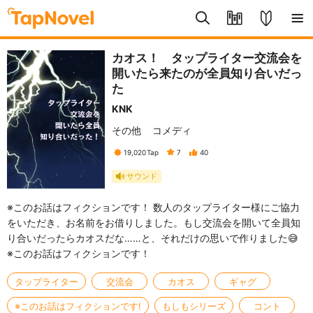
カオス！ タップライター交流会を
開いたら来たのが全員知り合いだっ
た
KNK
その他
コメディ
19,020
Tap
7
40
サウンド
※このお話はフィクションです！ 数人のタップライター様にご協力
をいただき、お名前をお借りしました。もし交流会を開いて全員知
り合いだったらカオスだな……と、それだけの思いで作りました😅
※このお話はフィクションです！
タップライター
交流会
カオス
ギャグ
※このお話はフィクションです!
もしもシリーズ
コント