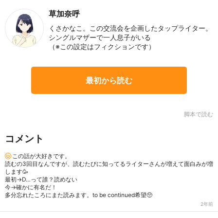
草加奈呼
くさかなこ。この交流会を企画したタップライター。
シングルマザーで一人息子がいる
（※この設定はフィクションです）
最初から読む
脚本で読む
コメント
この話が大好きです。
読むの3回目なんですが、読むたびに知ってるライターさんが増えて面白みが増
します🥳
最初→D…って誰？読めない
今→確かに有名だ！
多分忘れたころにまた読みます。to be continued希望🥺
2年前