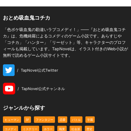
おとめ吸血鬼コチカ
「色ボケ吸血鬼の勘違いラブコメディ！」――『おとめ吸血鬼コチ
カ』は、危機綺羅によるコメディのゲーム小説です。あらすじや
「コチカ」「ハンター」「リーゼット」等、キャラクターのプロフ
ィールも掲載しています。TapNovelは、イラスト付きのWeb小説が
無料で読めるゲーム小説サイトです。
/
TapNovel公式Twitter
/
TapNovel公式チャンネル
ジャンルから探す
ヒューマン
SF
ファンタジー
恋愛
バトル
学園
コメディ
ミステリー
ホラー
職業
社会派
歴史