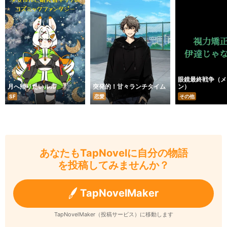
眼鏡最終戦争（メ
月へ帰りたいルル
突発的！甘々ランチタイム
ン）
SF
恋愛
その他
あなたもTapNovelに自分の物語
を投稿してみませんか？
TapNovelMaker
TapNovelMaker（投稿サービス）に移動します