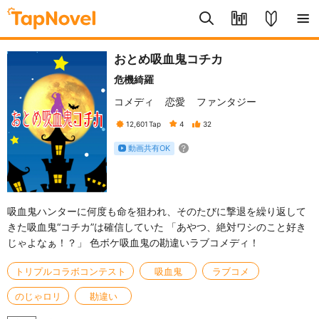
おとめ吸血鬼コチカ
危機綺羅
コメディ
恋愛
ファンタジー
12,601
Tap
4
32
動画共有OK
吸血鬼ハンターに何度も命を狙われ、そのたびに撃退を繰り返して
きた吸血鬼“コチカ”は確信していた 「あやつ、絶対ワシのこと好き
じゃよなぁ！？」 色ボケ吸血鬼の勘違いラブコメディ！
トリプルコラボコンテスト
吸血鬼
ラブコメ
のじゃロリ
勘違い