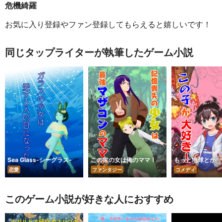
危機綺羅
お気に入り登録やファン登録してもらえると嬉しいです！
同じタップライターが執筆したゲーム小説
Sea Glass-シーグラス-
この世の女は俺のママ！
もっと地球とか
恋愛
ファンタジー
コメディ
このゲーム小説が好きな人におすすめ