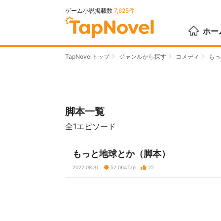
ゲーム小説掲載数
7,625件
ホー
TapNovelトップ
ジャンルから探す
コメディ
もっ
脚本一覧
全1エピソード
もっと地球とか（脚本）
2022.08.31
52,064
Tap
22