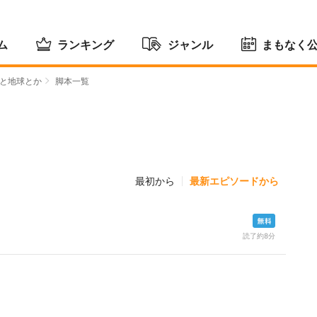
ム
ランキング
ジャンル
まもなく
と地球とか
脚本一覧
最初から
最新エピソードから
読了約8分