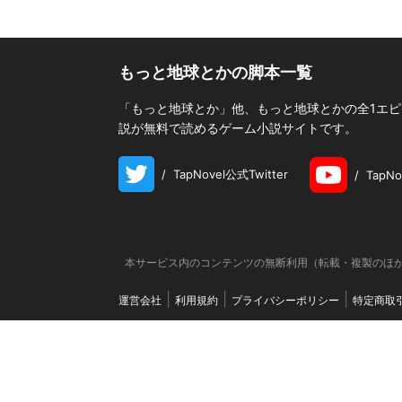
もっと地球とかの脚本一覧
「もっと地球とか」他、もっと地球とかの全1エピソ
説が無料で読めるゲーム小説サイトです。
/
TapNovel公式Twitter
/
TapN
本サービス内のコンテンツの無断利用（転載・複製のほか
運営会社
利用規約
プライバシーポリシー
特定商取