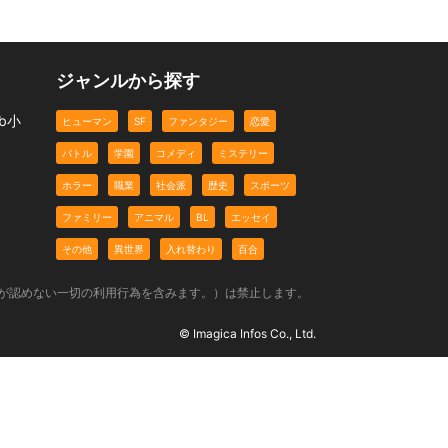
ジャンルから探す
b小
ヒューマン
SF
ファンタジー
恋愛
バトル
学園
コメディ
ミステリー
ホラー
職業
社会派
歴史
スポーツ
ファミリー
アニマル
BL
エッセイ
その他
異世界
入れ替わり
百合
社が認めない一切の利用行為を含みます。）は禁止します。
© Imagica Infos Co., Ltd.