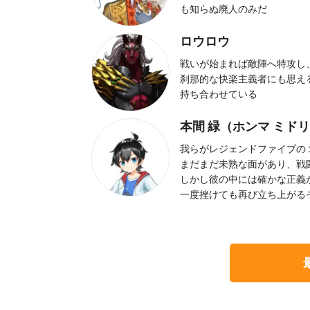
も知らぬ廃人のみだ
ロウロウ
戦いが始まれば敵陣へ特攻し
刹那的な快楽主義者にも思え
持ち合わせている
本間 緑（ホンマ ミド
我らがレジェンドファイブの
まだまだ未熟な面があり、戦
しかし彼の中には確かな正義
一度挫けても再び立ち上がる