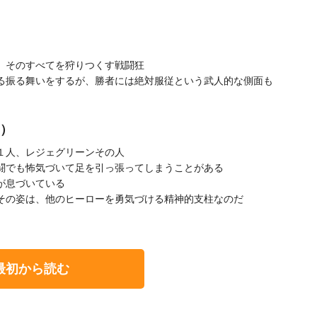
、そのすべてを狩りつくす戦闘狂
る振る舞いをするが、勝者には絶対服従という武人的な側面も
リ）
１人、レジェグリーンその人
闘でも怖気づいて足を引っ張ってしまうことがある
が息づいている
その姿は、他のヒーローを勇気づける精神的支柱なのだ
最初から読む