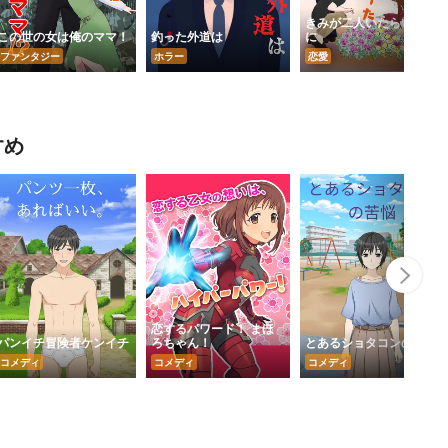
きみが二人いたらいいの
この世の女は俺のママ！
釣った外道は
に
ファンタジー
ホラー
恋愛
すめ
Nex
恋するパワード！ まほ
パンイチ冒険者ケンイチ
ろちゃん！
とあるショタコンの苦悩
コメディ
コメディ
コメディ