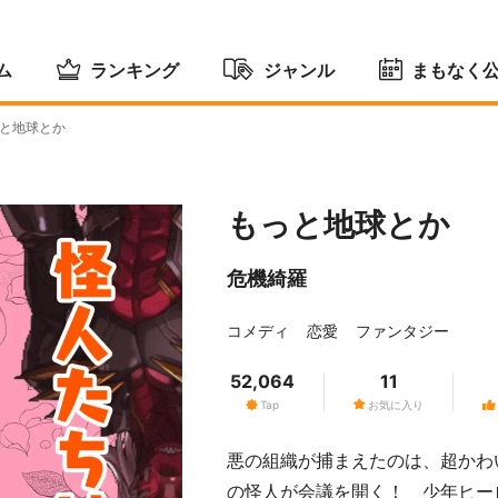
ム
ランキング
ジャンル
まもなく
と地球とか
もっと地球とか
危機綺羅
コメディ
恋愛
ファンタジー
52,064
11
Tap
お気に入り
悪の組織が捕まえたのは、超かわ
の怪人が会議を開く！ 少年ヒー