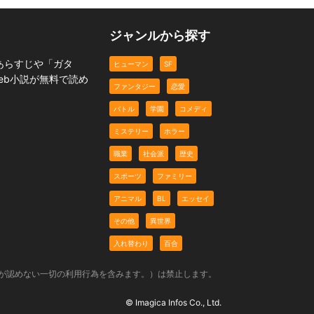
ジャンルから探す
あらすじや「ガタ
ヒューマン
SF
eb小説が無料で読め
ファンタジー
恋愛
バトル
学園
コメディ
ミステリー
ホラー
職業
社会派
歴史
スポーツ
ファミリー
アニマル
BL
エッセイ
その他
異世界
入れ替わり
百合
社が認めない一切の利用行為を含みます。）は禁止します。
© Imagica Infos Co., Ltd.