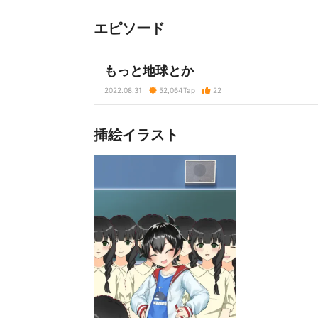
エピソード
もっと地球とか
2022.08.31
52,064
Tap
22
挿絵イラスト