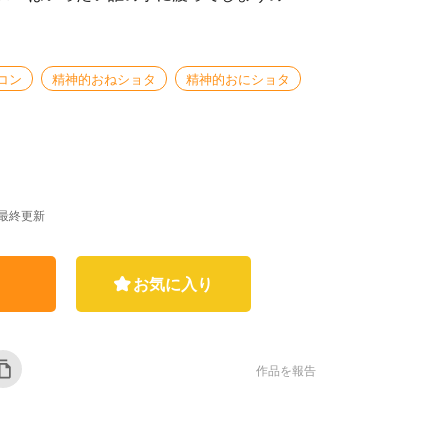
コン
精神的おねショタ
精神的おにショタ
1 最終更新
お気に入り
作品を報告