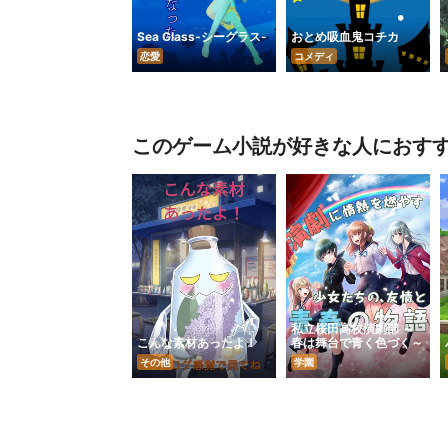
Sea Glass-シーグラス-
おとめ吸血鬼コチカ
恋愛
コメディ
このゲーム小説が好きな人におす
私立桜田高校演劇部 ～
こんな素材あったよ！
春は舞台で青く色づく～
その他
学園