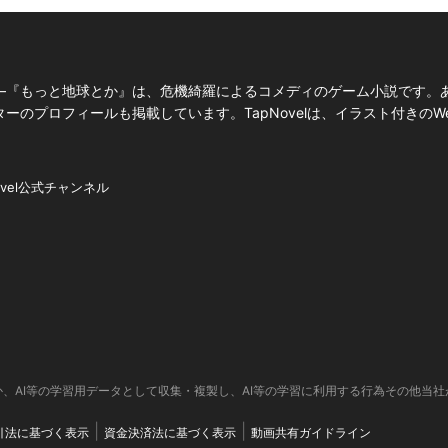
―『もっと地球とか』は、危機綺羅によるコメディのゲーム小説です。
のプロフィールも掲載しています。TapNovelは、イラスト付きのW
ovel公式チャンネル
、AI等の学習用データとして収集・複製し、AI等の学習に利用する行為その他当
引法に基づく表示
資金決済法に基づく表示
動画共有ガイドライン