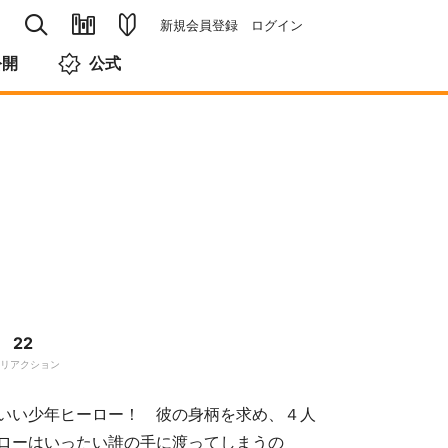
新規会員登録
ログイン
公開
公式
22
リアクション
いい少年ヒーロー！ 彼の身柄を求め、４人
ローはいったい誰の手に渡ってしまうの