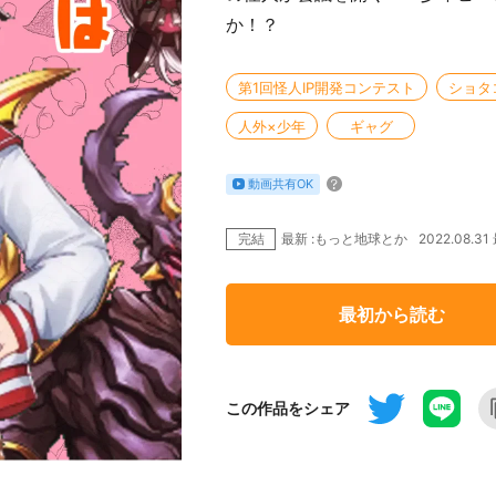
か！？
第1回怪人IP開発コンテスト
ショタ
人外×少年
ギャグ
動画共有OK
完結
2022.08.3
最新 :もっと地球とか
最初から読む
この作品をシェア