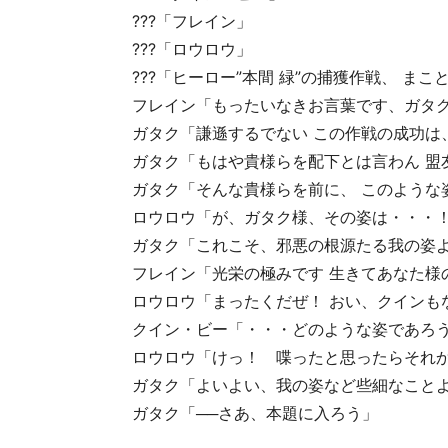
???「フレイン」
???「ロウロウ」
???「ヒーロー”本間 緑”の捕獲作戦、 ま
フレイン「もったいなきお言葉です、ガタ
ガタク「謙遜するでない この作戦の成功は
ガタク「もはや貴様らを配下とは言わん 盟
ガタク「そんな貴様らを前に、 このような
ロウロウ「が、ガタク様、その姿は・・・
ガタク「これこそ、邪悪の根源たる我の姿
フレイン「光栄の極みです 生きてあなた様
ロウロウ「まったくだぜ！ おい、クインも
クイン・ビー「・・・どのような姿であろう
ロウロウ「けっ！ 喋ったと思ったらそれ
ガタク「よいよい、我の姿など些細なこと
ガタク「──さあ、本題に入ろう」