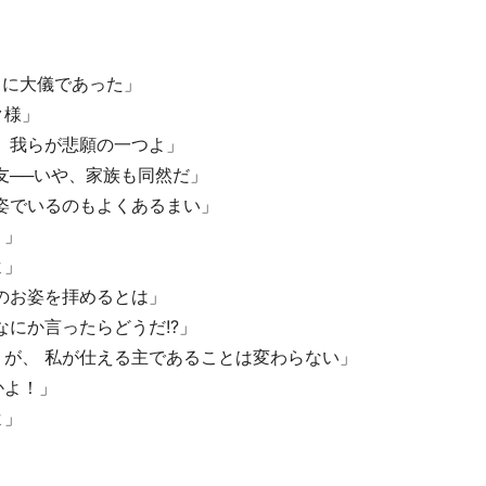
ことに大儀であった」
ク様」
、我らが悲願の一つよ」
友──いや、家族も同然だ」
姿でいるのもよくあるまい」
！」
よ」
のお姿を拝めるとは」
なにか言ったらどうだ!?」
が、 私が仕える主であることは変わらない」
かよ！」
よ」