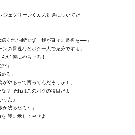
 レジェグリーンくんの処遇についてだ」
端くれ 油断せず、我が直々に監視を──」
ーンの監視などボク一人で充分ですよ」
んだ 俺にやらせろ！」
!?」
務める」
俺がやるって言ってんだろうが！」
な？ それはこのボクの役目だよ」
かった」
根が残るだろう」
を 我に示してみせよ」