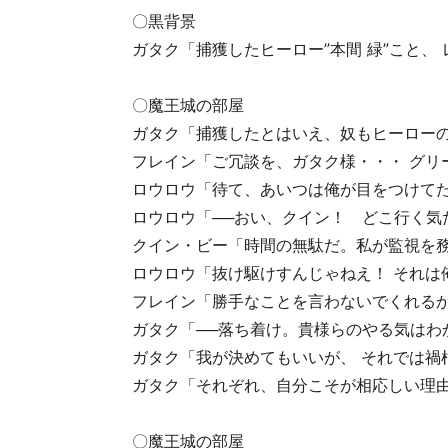
〇黒背景
ガタク「捕獲したヒーロー”本間 緑”こと、
〇魔王城の部屋
ガタク「捕獲したとはいえ、奴もヒーローの
フレイン「ご冗談を、ガタク様・・・ グリ
ロウロウ「待て、あいつは俺が目をつけてた
ロウロウ「──おい、クイン！ どこ行く気だ
クイン・ビー「時間の無駄だ。私が監視を
ロウロウ「抜け駆けすんじゃねえ！ それは
フレイン「勝手なことを言わないでくれるか
ガタク「──落ち着け。貴様らのやる気はわ
ガタク「我が決めてもいいが、 それでは禍
ガタク「それぞれ、自分こそが相応しい理由
〇魔王城の部屋