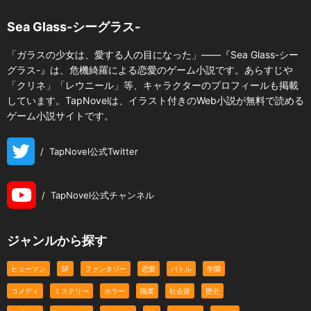
Sea Glass-シーグラス-
「ガラスの少女は、愛する人の目になった」――『Sea Glass-シー
グラス-』は、危機綺羅による恋愛のゲーム小説です。あらすじや
「クリネ」「レウニール」等、キャラクターのプロフィールも掲載
しています。TapNovelは、イラスト付きのWeb小説が無料で読める
ゲーム小説サイトです。
/
TapNovel公式Twitter
/
TapNovel公式チャンネル
ジャンルから探す
ヒューマン
SF
ファンタジー
恋愛
バトル
学園
コメディ
ミステリー
ホラー
職業
社会派
歴史