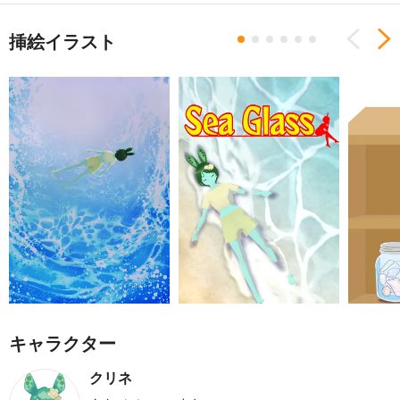
挿絵イラスト
Previous
N
キャラクター
クリネ