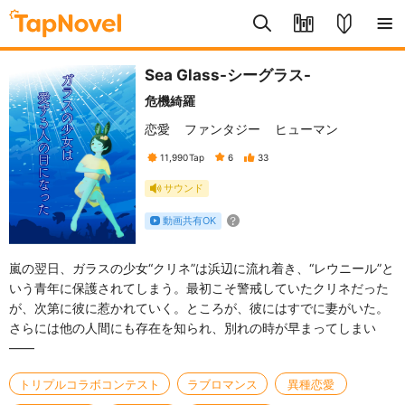
Sea Glass-シーグラス-
危機綺羅
恋愛
ファンタジー
ヒューマン
11,990
Tap
6
33
サウンド
動画共有OK
嵐の翌日、ガラスの少女“クリネ”は浜辺に流れ着き、“レウニール”と
いう青年に保護されてしまう。最初こそ警戒していたクリネだった
が、次第に彼に惹かれていく。ところが、彼にはすでに妻がいた。
さらには他の人間にも存在を知られ、別れの時が早まってしまい
――
トリプルコラボコンテスト
ラブロマンス
異種恋愛