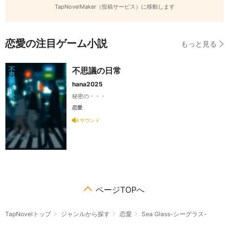
TapNovelMaker（投稿サービス）に移動します
恋愛の注目ゲーム小説
もっと見る
不思議の日常
hana2025
秘密の・・・
恋愛
サウンド
ページTOPへ
TapNovelトップ
ジャンルから探す
恋愛
Sea Glass-シーグラス-