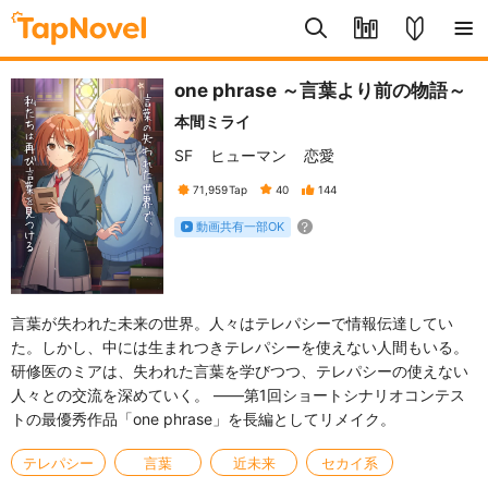
one phrase ～言葉より前の物語～
本間ミライ
SF
ヒューマン
恋愛
71,959
Tap
40
144
動画共有一部OK
言葉が失われた未来の世界。人々はテレパシーで情報伝達してい
た。しかし、中には生まれつきテレパシーを使えない人間もいる。
研修医のミアは、失われた言葉を学びつつ、テレパシーの使えない
人々との交流を深めていく。 ――第1回ショートシナリオコンテス
トの最優秀作品「one phrase」を長編としてリメイク。
テレパシー
言葉
近未来
セカイ系