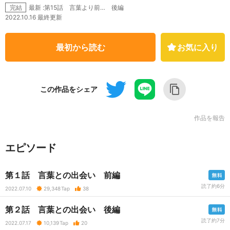
最新 :第15話 言葉より前… 後編
完結
2022.10.16 最終更新
最初から読む
お気に入り
この作品をシェア
作品を報告
エピソード
第１話 言葉との出会い 前編
読了約6分
2022.07.10
29,348
Tap
38
第２話 言葉との出会い 後編
読了約7分
2022.07.17
10,139
Tap
20