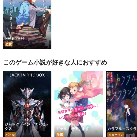
one phrase
恋愛
このゲーム小説が好きな人におすすめ
ジャック・イン・ザ・ボッ
クス
ギャル、憑依します
カラフル・スクラ
バトル
学園
ヒューマン