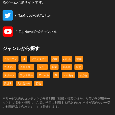
るゲーム小説サイトです。
/
TapNovel公式Twitter
/
TapNovel公式チャンネル
ジャンルから探す
ヒューマン
SF
ファンタジー
恋愛
バトル
学園
コメディ
ミステリー
ホラー
職業
社会派
歴史
スポーツ
ファミリー
アニマル
BL
エッセイ
その他
異世界
入れ替わり
百合
本サービス内のコンテンツの無断利用（転載・複製のほか、AI等の学習用デー
タとして収集・複製し、AI等の学習に利用する行為その他当社が認めない一切
の利用行為を含みます。）は禁止します。