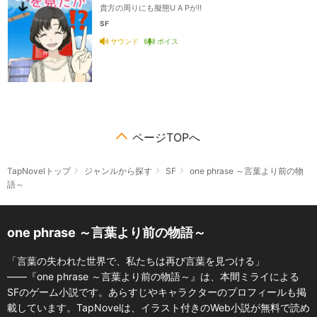
貴方の周りにも擬態U A Pが‼️
SF
サウンド
ボイス
ページTOPへ
TapNovelトップ
ジャンルから探す
SF
one phrase ～言葉より前の物
語～
one phrase ～言葉より前の物語～
「言葉の失われた世界で、私たちは再び言葉を見つける」
――『one phrase ～言葉より前の物語～』は、本間ミライによる
SFのゲーム小説です。あらすじやキャラクターのプロフィールも掲
載しています。TapNovelは、イラスト付きのWeb小説が無料で読め