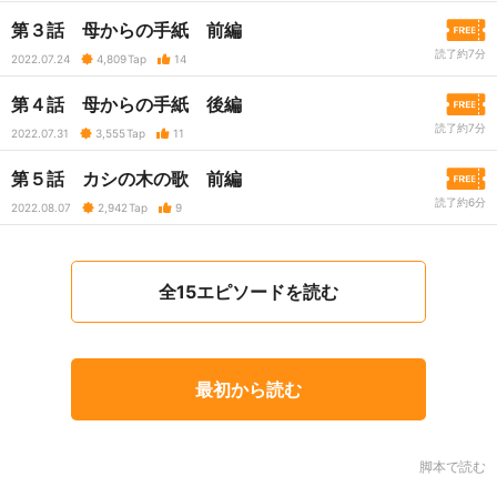
第３話 母からの手紙 前編
読了約7分
2022.07.24
4,809
Tap
14
第４話 母からの手紙 後編
読了約7分
2022.07.31
3,555
Tap
11
第５話 カシの木の歌 前編
読了約6分
2022.08.07
2,942
Tap
9
全15エピソードを読む
最初から読む
脚本で読む