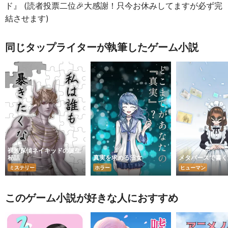
ド』 (読者投票二位🎉大感謝！只今お休みしてますが必ず完
結させます)
同じタップライターが執筆したゲーム小説
裸族探偵ネイキッドの誕生
秘話
真実を求める沼女
メタバースで書く
ミステリー
ホラー
ヒューマン
このゲーム小説が好きな人におすすめ