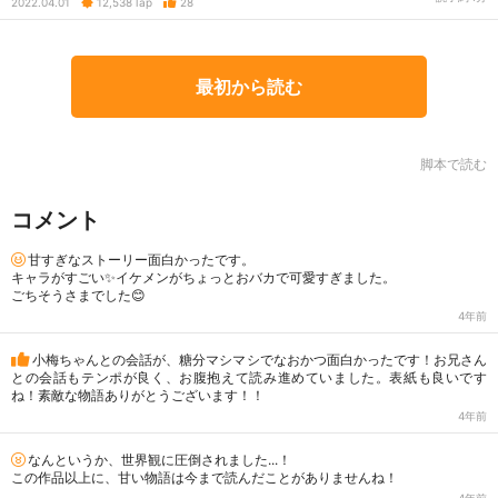
2022.04.01
12,538
Tap
28
最初から読む
脚本で読む
コメント
甘すぎなストーリー面白かったです。
キャラがすごい✨イケメンがちょっとおバカで可愛すぎました。
ごちそうさまでした😊
4年前
小梅ちゃんとの会話が、糖分マシマシでなおかつ面白かったです！お兄さん
との会話もテンポが良く、お腹抱えて読み進めていました。表紙も良いです
ね！素敵な物語ありがとうございます！！
4年前
なんというか、世界観に圧倒されました...！
この作品以上に、甘い物語は今まで読んだことがありませんね！