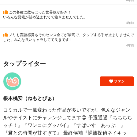
4年前
この各種に散らばった世界線が好き！
いろんな要素が詰め込まれてて飽きませんでした。
4年前
ノリも言語感覚もそのセンス全てが最高で、タップする手が止まりませんで
した。みんな良いキャラしてて良きです！
4年前
タップライター
ファン
根本桃安（ねもとぴぁ）
コミカルで一風変わった作品が多いですが、色んなジャン
ルやテイストにチャレンジしてます😊 予選通過『ちちちち
ッチ！』『ワンコにグッバイ』『すぱいす あっぷ！』
『君との時間が甘すぎて』 最終候補『裸族探偵ネイキッ