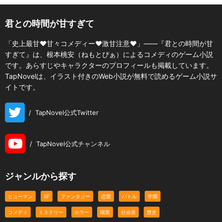
君との時間が甘すぎて
「史上最甘♥️甘々コメディー♥️激甘注意♥️」――『君との時間が甘
すぎて』は、根本桃安（ねもとぴぁ）によるコメディのゲーム小説
です。あらすじやキャラクターのプロフィールも掲載しています。
TapNovelは、イラスト付きのWeb小説が無料で読めるゲーム小説サ
イトです。
/
TapNovel公式Twitter
/
TapNovel公式チャンネル
ジャンルから探す
ヒューマン
SF
ファンタジー
恋愛
バトル
学園
コメディ
ミステリー
ホラー
職業
社会派
歴史