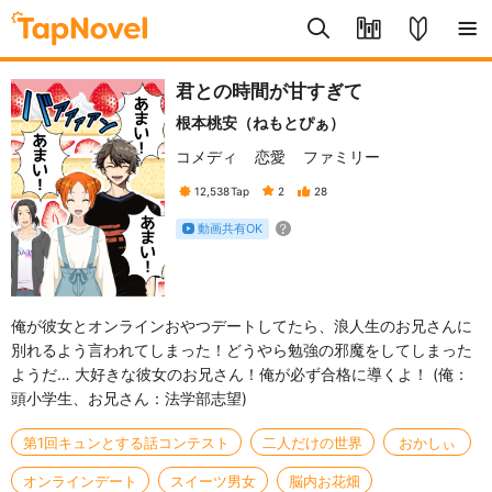
君との時間が甘すぎて
根本桃安（ねもとぴぁ）
コメディ
恋愛
ファミリー
12,538
Tap
2
28
動画共有OK
俺が彼女とオンラインおやつデートしてたら、浪人生のお兄さんに
別れるよう言われてしまった！どうやら勉強の邪魔をしてしまった
ようだ… 大好きな彼女のお兄さん！俺が必ず合格に導くよ！ (俺：
頭小学生、お兄さん：法学部志望)
第1回キュンとする話コンテスト
二人だけの世界
おかしぃ
オンラインデート
スイーツ男女
脳内お花畑