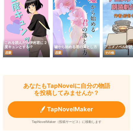
これを読んだら伊村君に２
度キュンとする!?
嘘から始める君の落とし方
アニメノベル朗読
恋愛
恋愛
その他
あなたもTapNovelに自分の物語
を投稿してみませんか？
TapNovelMaker
TapNovelMaker（投稿サービス）に移動します