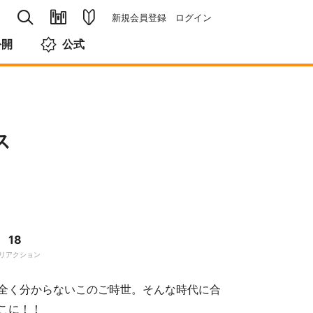
新規会員登録
ログイン
公開
公式
ス
18
リアクション
全く分からないこのご時世。そんな時代に合
こに！！