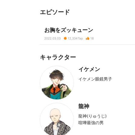
エピソード
お胸をズッキューン
2022.03.03
12,334
Tap
18
キャラクター
イケメン
イケメン眼鏡男子
龍神
龍神(りゅうじ)
喧嘩最強の男