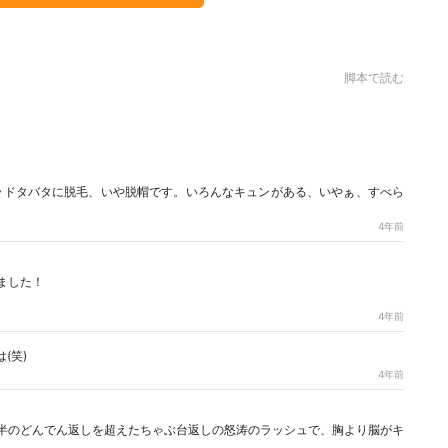
脚本で読む
ラドタバタに脱毛、いや脱帽です。いろんなキュンがある、いやぁ、すべら
4年前
！
ました！
4年前
(笑)
4年前
半のどんでん返しを超えたちゃぶ台返しの怒涛のラッシュで、胸より脳がキ