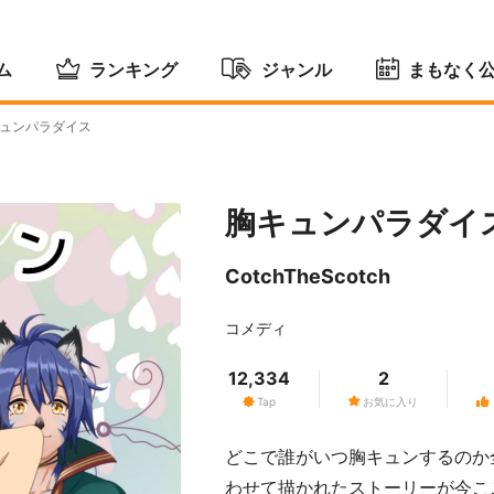
ム
ランキング
ジャンル
まもなく
ュンパラダイス
胸キュンパラダイ
CotchTheScotch
コメディ
12,334
2
Tap
お気に入り
どこで誰がいつ胸キュンするのか
わせて描かれたストーリーが今こ