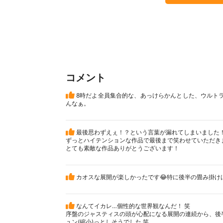
コメント
8時だよ全員集合的な、あっけらかんとした、ウルト
んなぁ。
最後思わずえぇ！？という言葉が漏れてしまいました
ずっとハイテンションな作品で最後まで笑わせていただき
とても素敵な作品ありがとうございます！
カオスな展開が楽しかったです😂特に後半の畳み掛けは
なんてイカレ…個性的な世界観なんだ！ 笑
序盤のジャスティスの頭が心配になる展開の連続から、後
ュン(縮小)っとしそうでした 笑