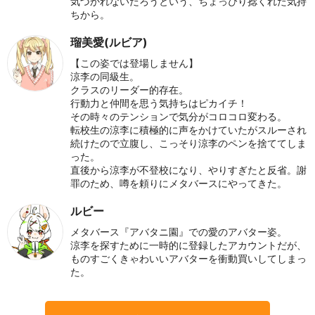
気づかれないだろうという、ちょっぴり捻くれた気持
ちから。
瑠美愛(ルビア)
【この姿では登場しません】
涼李の同級生。
クラスのリーダー的存在。
行動力と仲間を思う気持ちはピカイチ！
その時々のテンションで気分がコロコロ変わる。
転校生の涼李に積極的に声をかけていたがスルーされ
続けたので立腹し、こっそり涼李のペンを捨ててしま
った。
直後から涼李が不登校になり、やりすぎたと反省。謝
罪のため、噂を頼りにメタバースにやってきた。
ルビー
メタバース『アバタニ園』での愛のアバター姿。
涼李を探すために一時的に登録したアカウントだが、
ものすごくきゃわいいアバターを衝動買いしてしまっ
た。