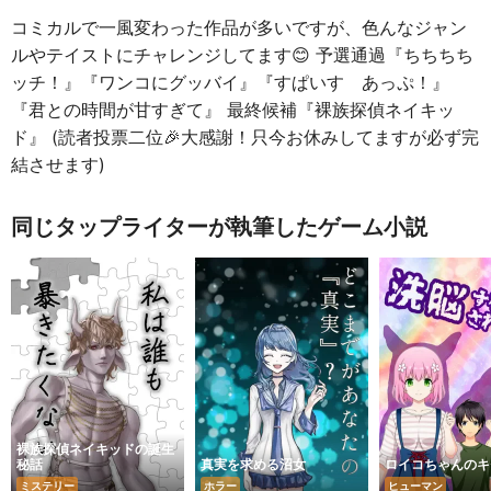
コミカルで一風変わった作品が多いですが、色んなジャン
ルやテイストにチャレンジしてます😊 予選通過『ちちちち
ッチ！』『ワンコにグッバイ』『すぱいす あっぷ！』
『君との時間が甘すぎて』 最終候補『裸族探偵ネイキッ
ド』 (読者投票二位🎉大感謝！只今お休みしてますが必ず完
結させます)
同じタップライターが執筆したゲーム小説
裸族探偵ネイキッドの誕生
秘話
真実を求める沼女
ロイコちゃんのキ
ミステリー
ホラー
ヒューマン