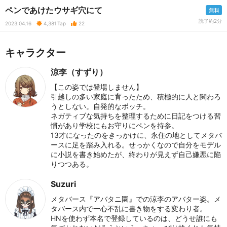
ペンであけたウサギ穴にて
読了約2分
2023.04.16
4,381
Tap
22
キャラクター
涼李（すずり）
【この姿では登場しません】
引越しの多い家庭に育ったため、積極的に人と関わろ
うとしない。自発的なボッチ。
ネガティブな気持ちを整理するために日記をつける習
慣があり学校にもお守りにペンを持参。
13才になったのをきっかけに、永住の地としてメタバ
ースに足を踏み入れる。せっかくなので自分をモデル
に小説を書き始めたが、終わりが見えず自己嫌悪に陥
りつつある。
Suzuri
メタバース『アバタニ園』での涼李のアバター姿。メ
タバース内で一心不乱に書き物をする変わり者。
HNを使わず本名で登録しているのは、どうせ誰にも