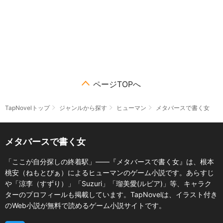
ページTOPへ
TapNovelトップ
ジャンルから探す
ヒューマン
メタバースで書く女
メタバースで書く女
「ここが自分探しの終着駅」――『メタバースで書く女』は、根本
桃安（ねもとぴぁ）によるヒューマンのゲーム小説です。あらすじ
や「涼李（すずり）」「Suzuri」「瑠美愛(ルビア)」等、キャラク
ターのプロフィールも掲載しています。TapNovelは、イラスト付き
のWeb小説が無料で読めるゲーム小説サイトです。