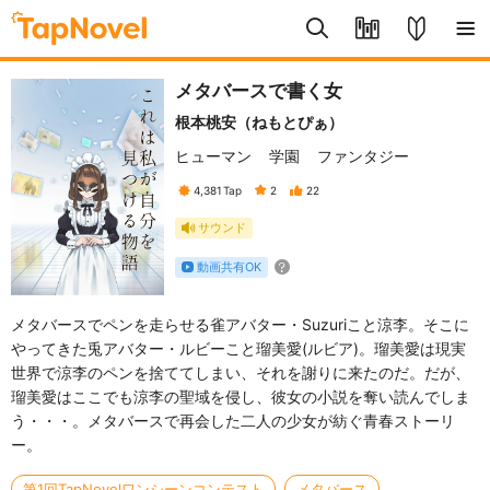
メタバースで書く女
根本桃安（ねもとぴぁ）
ヒューマン
学園
ファンタジー
4,381
Tap
2
22
サウンド
動画共有OK
メタバースでペンを走らせる雀アバター・Suzuriこと涼李。そこに
やってきた兎アバター・ルビーこと瑠美愛(ルビア)。瑠美愛は現実
世界で涼李のペンを捨ててしまい、それを謝りに来たのだ。だが、
瑠美愛はここでも涼李の聖域を侵し、彼女の小説を奪い読んでしま
う・・・。メタバースで再会した二人の少女が紡ぐ青春ストーリ
ー。
第1回TapNovelワンシーンコンテスト
メタバース