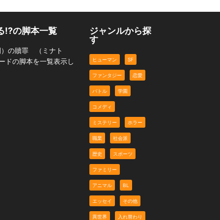
!?の脚本一覧
ジャンルから探
す
間）の贖罪 （ミナト
ヒューマン
SF
ソードの脚本を一覧表示し
ファンタジー
恋愛
バトル
学園
コメディ
ミステリー
ホラー
職業
社会派
歴史
スポーツ
ファミリー
アニマル
BL
エッセイ
その他
異世界
入れ替わり