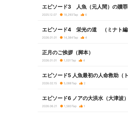
エピソード3 人魚（元人間）の贖
2025.12.07
18,293
Tap
6
エピソード4 栄光の道 （ミナト
2026.01.01
14,384
Tap
4
正月のご挨拶（脚本）
2026.01.01
1,031
Tap
4
エピソード5 人魚最初の人命救助（
2026.02.15
5,088
Tap
2
エピソード6 ノアの大洪水（大津波
2026.06.21
1,583
Tap
1