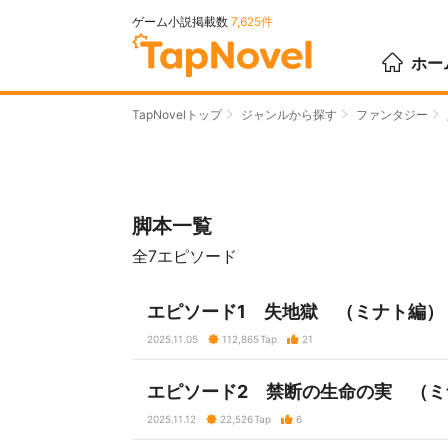
ゲーム小説掲載数
7,625件
ホー
TapNovelトップ
ジャンルから探す
ファンタジー
脚本一覧
全7エピソード
エピソード1 失地獄 （ミナト編）
2025.11.05
112,865
Tap
21
エピソード2 禁断の生命の実 （
2025.11.12
22,526
Tap
6