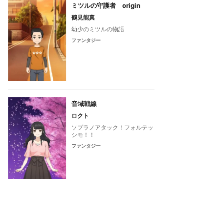
ミツルの守護者 origin
鶴見能真
幼少のミツルの物語
ファンタジー
音域戦線
ロクト
ソプラノアタック！フォルテッ
シモ！！
ファンタジー