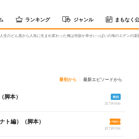
ム
ランキング
ジャンル
まもなく
人生のどん底から人魚に生まれ変わった俺は何故か幸せいっぱいの海のエデンの楽園
最初から
最新エピソードから
（脚本）
読了約10分
ミナト編）（脚本）
読了約13分