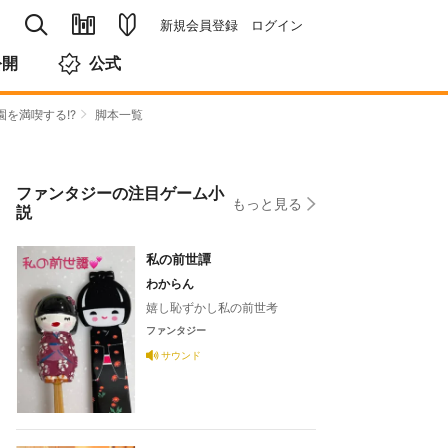
新規会員登録
ログイン
公開
公式
を満喫する!?
脚本一覧
ファンタジーの注目ゲーム小
もっと見る
説
私の前世譚
わからん
嬉し恥ずかし私の前世考
ファンタジー
サウンド