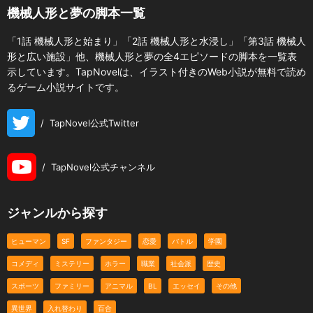
機械人形と夢の脚本一覧
「1話 機械人形と始まり」「2話 機械人形と水浸し」「第3話 機械人
形と広い施設」他、機械人形と夢の全4エピソードの脚本を一覧表
示しています。TapNovelは、イラスト付きのWeb小説が無料で読め
るゲーム小説サイトです。
/
TapNovel公式Twitter
/
TapNovel公式チャンネル
ジャンルから探す
ヒューマン
SF
ファンタジー
恋愛
バトル
学園
コメディ
ミステリー
ホラー
職業
社会派
歴史
スポーツ
ファミリー
アニマル
BL
エッセイ
その他
異世界
入れ替わり
百合