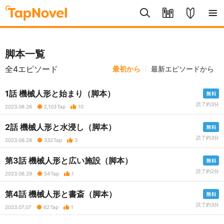
脚本一覧
全4エピソード
最初から
最新エピソードから
1話 機械人形と始まり（脚本）
読了約3分
2023.06.26
2,103
Tap
10
2話 機械人形と水浸し（脚本）
読了約3分
2023.06.28
332
Tap
3
第3話 機械人形と広い施設（脚本）
読了約2分
2023.06.29
54
Tap
1
第4話 機械人形と書斎（脚本）
読了約3分
2023.07.07
62
Tap
1