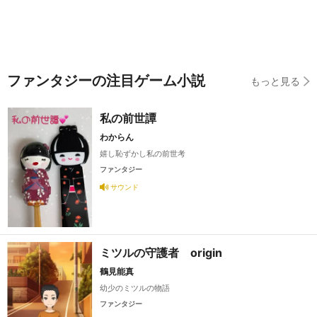
ファンタジーの注目ゲーム小説
もっと見る
私の前世譚
わからん
嬉し恥ずかし私の前世考
ファンタジー
サウンド
ミツルの守護者 origin
鶴見能真
幼少のミツルの物語
ファンタジー