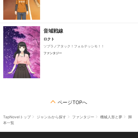
音域戦線
ロクト
ソプラノアタック！フォルテッシモ！！
ファンタジー
ページTOPへ
TapNovelトップ
ジャンルから探す
ファンタジー
機械人形と夢
脚
本一覧