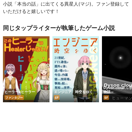
小説「本当の話」に出てくる異星人(マジ)。ファン登録して
いただけると嬉しいです！
同じタップライターが執筆したゲーム小説
Dyson cloud ～宇宙の上京
ヒーラー≠ヒーラー
エンジニア、時空をゆく
物語～
ファンタジー
SF
SF