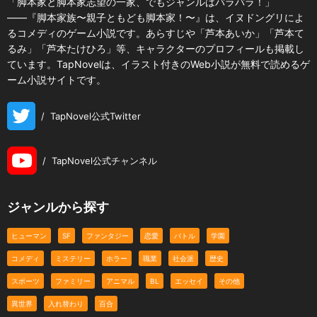
「脚本家と脚本家志望の一家、でもジャンルはバラバラ！」
――『脚本家族〜親子ともども脚本家！〜』は、イヌドングリによ
るコメディのゲーム小説です。あらすじや「芦本あいか」「芦本て
るみ」「芦本たけひろ」等、キャラクターのプロフィールも掲載し
ています。TapNovelは、イラスト付きのWeb小説が無料で読めるゲ
ーム小説サイトです。
/
TapNovel公式Twitter
/
TapNovel公式チャンネル
ジャンルから探す
ヒューマン
SF
ファンタジー
恋愛
バトル
学園
コメディ
ミステリー
ホラー
職業
社会派
歴史
スポーツ
ファミリー
アニマル
BL
エッセイ
その他
異世界
入れ替わり
百合