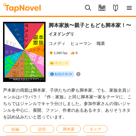
脚本家族〜親子ともども脚本家！〜
イヌドングリ
コメディ
ヒューマン
職業
2,085
Tap
9
サウンド
動画共有OK
表紙イラスト：イヌドングリ
芦本家の両親は脚本家、子供たちの夢も脚本家。でも、家族全員ジ
ャンルはバラバラ！ 『作：家族』と同じ脚本家一家をテーマに、こ
ちらではジャンルでキャラ分けしました。参加作家さんの強いジャ
ンルを中心に、展開、ファン、作者のあるあるネタ、ありそうネタ
を詰め込みたいと思っています。
短編
読切
脚本家
ギャグ