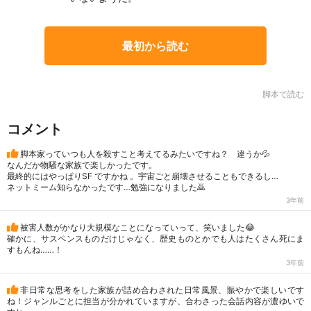
最初から読む
脚本で読む
コメント
脚本家っていつも人を殺すこと考えてるみたいですね？ 違うか💦
なんだか物騒な家族で楽しかったです。
最終的にはやっぱりSF ですかね 。宇宙ごと崩壊させることもできるし…
ネットミーム知らなかったです…勉強になりました🙇
3年前
被害人数がかなり大規模なことになっていって、笑いました😂
確かに、サスペンスものだけじゃなく、歴史ものとかでも人はたくさん死にま
すもんね……！
3年前
非日常な思考をした家族が詰め合わされた日常風景、賑やかで楽しいです
ね！ジャンルごとに担当が分かれていますが、合わさった会話内容が濃ゆいで