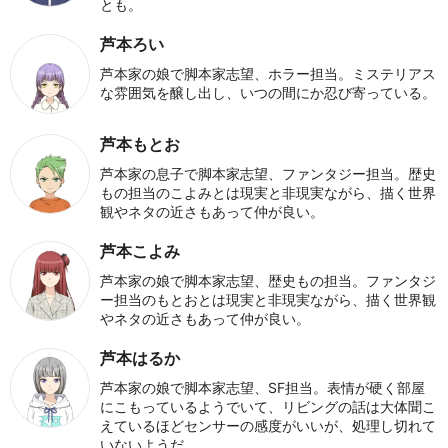
とも。
芦本ろい
芦本家の娘で脚本家志望、ホラー担当。ミステリアス
な雰囲気を醸し出し、いつの間にか忍び寄っている。
芦本もとお
芦本家の息子で脚本家志望、ファンタジー担当。歴史
もの担当のこよみとは現実と非現実ながら、描く世界
観やネタの近さもあって仲が良い。
芦本こよみ
芦本家の娘で脚本家志望、歴史もの担当。ファンタジ
ー担当のもとおとは現実と非現実ながら、描く世界観
やネタの近さもあって仲が良い。
芦本はるか
芦本家の娘で脚本家志望、SF担当。表情が硬く部屋
にこもっているようでいて、リビングの話は大体聞こ
えているほどセンサーの感度がいいが、処理し切れて
いないようだ。