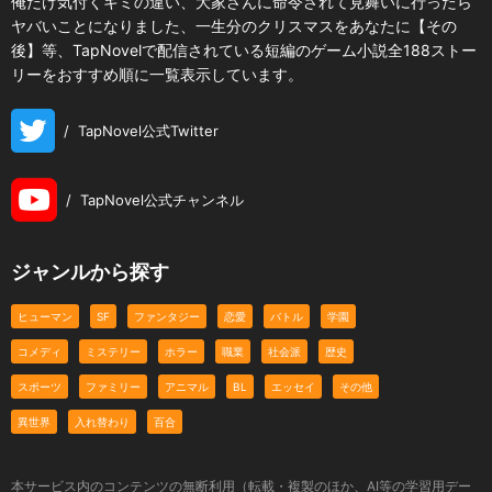
俺だけ気付くキミの違い、大家さんに命令されて見舞いに行ったら
ヤバいことになりました、一生分のクリスマスをあなたに【その
後】等、TapNovelで配信されている短編のゲーム小説全188ストー
リーをおすすめ順に一覧表示しています。
/
TapNovel公式Twitter
/
TapNovel公式チャンネル
ジャンルから探す
ヒューマン
SF
ファンタジー
恋愛
バトル
学園
コメディ
ミステリー
ホラー
職業
社会派
歴史
スポーツ
ファミリー
アニマル
BL
エッセイ
その他
異世界
入れ替わり
百合
本サービス内のコンテンツの無断利用（転載・複製のほか、AI等の学習用デー