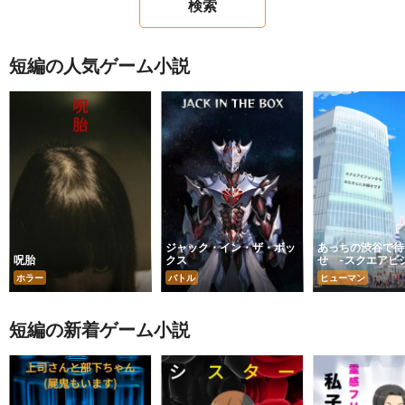
短編の人気ゲーム小説
ジャック・イン・ザ・ボッ
あっちの渋谷で待
呪胎
クス
せ -スクエアビ
らの報せ-
ホラー
バトル
ヒューマン
短編の新着ゲーム小説