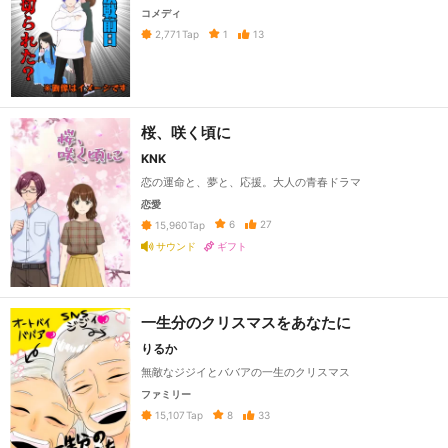
コメディ
1
13
2,771
Tap
桜、咲く頃に
KNK
恋の運命と、夢と、応援。大人の青春ドラマ
恋愛
6
27
15,960
Tap
サウンド
ギフト
一生分のクリスマスをあなたに
りるか
無敵なジジイとババアの一生のクリスマス
ファミリー
8
33
15,107
Tap