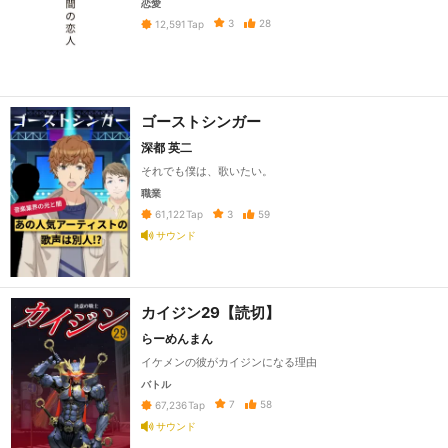
恋愛
3
28
12,591
Tap
ゴーストシンガー
深都 英二
それでも僕は、歌いたい。
職業
3
59
61,122
Tap
サウンド
カイジン29【読切】
らーめんまん
イケメンの彼がカイジンになる理由
バトル
7
58
67,236
Tap
サウンド