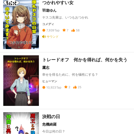
つかれやすい女
羽遊ゆん
ヤスコ先輩は、いつもおつかれ
コメディ
7
58
7,939
Tap
サウンド
トレードオフ 何かを得れば、何かを失う
鷹志
幸せを得るために、何を犠牲にする？
ヒューマン
2
25
10,923
Tap
決戦の日
危機綺羅
今日は何の日？