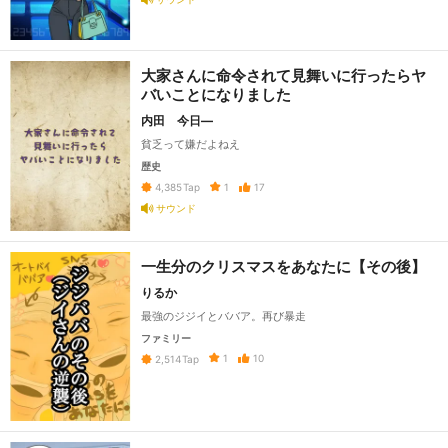
大家さんに命令されて見舞いに行ったらヤ
バいことになりました
内田 今日―
貧乏って嫌だよねえ
歴史
1
17
4,385
Tap
サウンド
一生分のクリスマスをあなたに【その後】
りるか
最強のジジイとババア。再び暴走
ファミリー
1
10
2,514
Tap