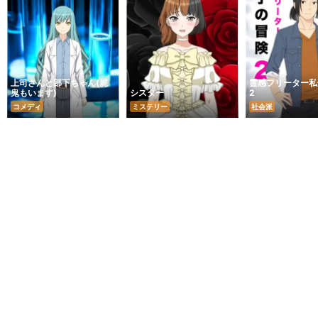
上司さんと部下ちゃん(屍
霊感フリーター私
鬼もいます)
シスター
2
コメディ
ミステリー
社会派