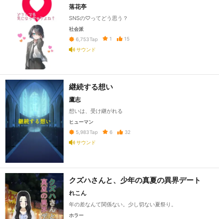
落花亭
SNSの♡ってどう思う？
社会派
1
15
6,753
Tap
サウンド
継続する想い
鷹志
想いは、受け継がれる
ヒューマン
6
32
5,983
Tap
サウンド
クズハさんと、少年の真夏の異界デート
れこん
年の差なんて関係ない。少し切ない夏祭り。
ホラー