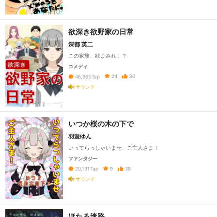
欲深き欲野家の日常
深都 英二
この家族、欲まみれ！？
コメディ
24
90
46,965
Tap
サウンド
いつか桜の木の下で
羽遊ゆん
いってらっしゃいませ、ご主人さま！
ファンタジー
9
38
20,191
Tap
サウンド
ほたる迷路