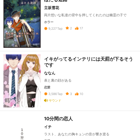
立坂雪花
両片想いな私達の背中を押してくれたのは幽霊の子で
ホラー
2
17
9,227
Tap
イキがってるインテリには天罰が下るそう
です
ななん
表と裏の顔がある
恋愛
3
10
3,586
Tap
サウンド
10分間の恋人
イチ
ラスト、あなたの胸キュンの音が響き渡る