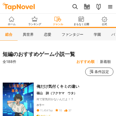
ホーム
ランキング
ジャンル
まもなく公開
公式
総合
異世界
恋愛
ファンタジー
学園
バ
短編のおすすめゲーム小説一覧
全188件
おすすめ順
新着順
条件設定
俺だけ気付くキミの違い
福山 詩（フクヤマ ウタ）
何で皆気付かないんだよ！？
ホラー
10
37
11,454
Tap
サウンド