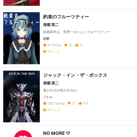
約束のフルーツティー
深都 英二
結婚条件は、世界一おいしいフルーツティー
恋愛
12
21
8,770
Tap
サウンド
ジャック・イン・ザ・ボックス
深都 英二
鬼が出るか蛇が出るか。
バトル
21
122
139,733
Tap
サウンド
NO MORE ♡