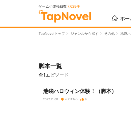
ゲーム小説掲載数
7,628件
ホー
TapNovelトップ
ジャンルから探す
その他
池袋ハ
脚本一覧
全1エピソード
池袋ハロウィン体験！（脚本）
2022.11.08
4,211
Tap
9