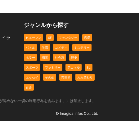
ジャンルから探す
、イラ
ヒューマン
SF
ファンタジー
恋愛
バトル
学園
コメディ
ミステリー
ホラー
職業
社会派
歴史
スポーツ
ファミリー
アニマル
BL
エッセイ
その他
異世界
入れ替わり
百合
社が認めない一切の利用行為を含みます。）は禁止します。
© Imagica Infos Co., Ltd.