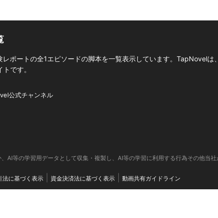
覧
ポートの全1エピソードの脚本を一覧表示しています。TapNovelは
イトです。
ovel公式チャンネル
、AI等の学習用データとして収集・複製し、AI等の学習に利用する行為その他当
引法に基づく表示
資金決済法に基づく表示
動画共有ガイドライン