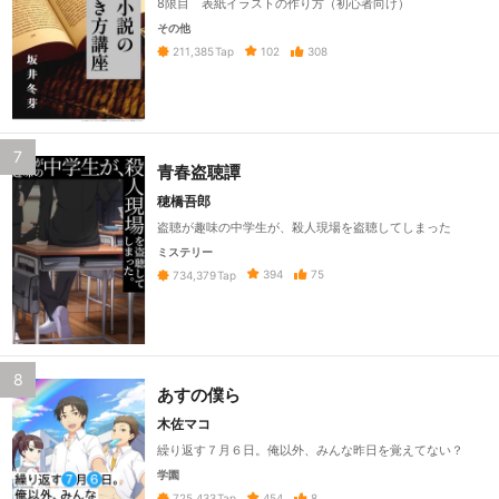
8限目 表紙イラストの作り方（初心者向け）
その他
102
308
211,385
Tap
7
青春盗聴譚
穂橋吾郎
盗聴が趣味の中学生が、殺人現場を盗聴してしまった
ミステリー
394
75
734,379
Tap
8
あすの僕ら
木佐マコ
繰り返す７月６日。俺以外、みんな昨日を覚えてない？
学園
454
8
725,433
Tap