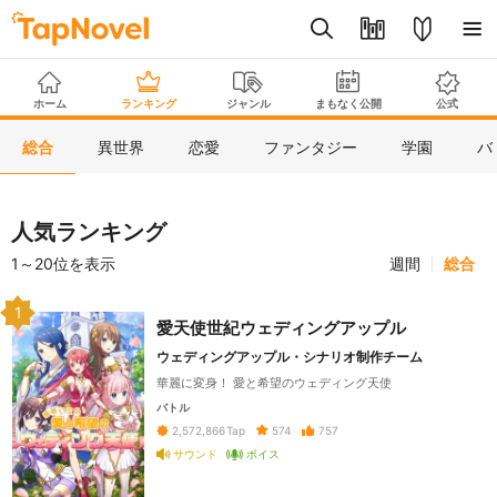
ホーム
ランキング
ジャンル
まもなく公開
公式
総合
異世界
恋愛
ファンタジー
学園
バ
人気ランキング
1～20位を表示
週間
総合
1
愛天使世紀ウェディングアップル
ウェディングアップル・シナリオ制作チーム
華麗に変身！ 愛と希望のウェディング天使
バトル
574
757
2,572,866
Tap
サウンド
ボイス