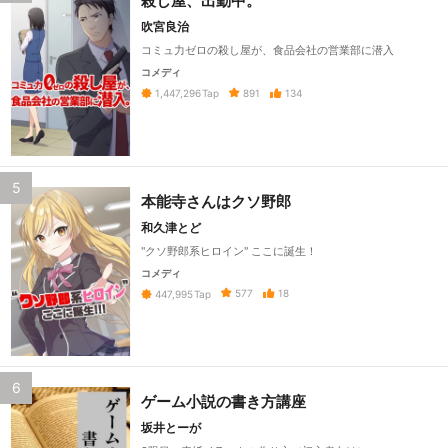
殺し屋、出勤中。
吹宮良治
コミュ力ゼロの殺し屋が、食品会社の営業部に潜入
コメディ
891
134
1,447,296
Tap
5
本能寺さんはクソ野郎
和久津とど
"クソ野郎系ヒロイン" ここに誕生！
コメディ
577
18
447,995
Tap
6
ゲーム小説の書き方講座
坂井とーが