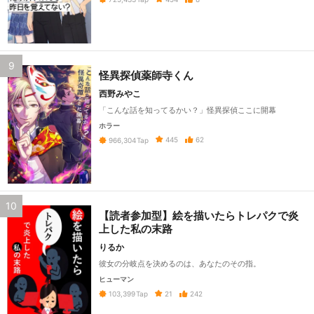
9
怪異探偵薬師寺くん
西野みやこ
「こんな話を知ってるかい？」怪異探偵ここに開幕
ホラー
445
62
966,304
Tap
10
【読者参加型】絵を描いたらトレパクで炎
上した私の末路
りるか
彼女の分岐点を決めるのは、あなたのその指。
ヒューマン
21
242
103,399
Tap