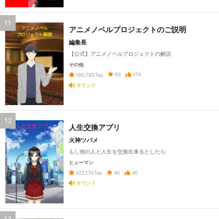
11
アニメノベルプロジェクトのご説明
編集長
【公式】アニメノベルプロジェクトの解説
その他
69
174
180,793
Tap
サウンド
12
人生交換アプリ
火神ツバメ
もし他の人と人生を交換出来るとしたら
ヒューマン
40
40
522,110
Tap
サウンド
13