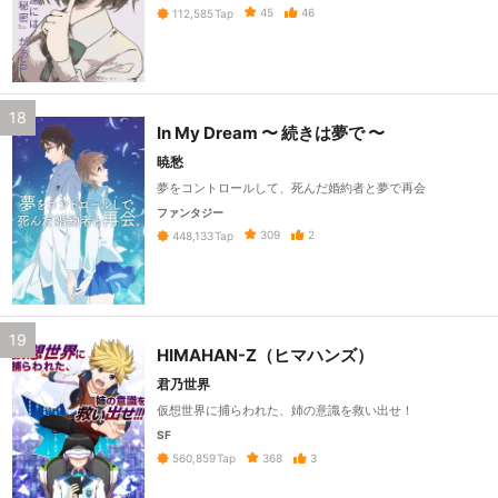
45
46
112,585
Tap
18
In My Dream 〜 続きは夢で 〜
暁愁
夢をコントロールして、死んだ婚約者と夢で再会
ファンタジー
309
2
448,133
Tap
19
HIMAHAN-Z（ヒマハンズ）
君乃世界
仮想世界に捕らわれた、姉の意識を救い出せ！
SF
368
3
560,859
Tap