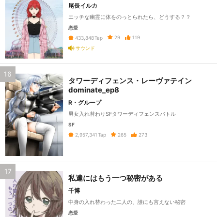
尾長イルカ
エッチな幽霊に体をのっとられたら、どうする？？
恋愛
29
119
433,848
Tap
サウンド
16
タワーディフェンス・レーヴァテイン
dominate_ep8
R・グループ
男女入れ替わりSFタワーディフェンスバトル
SF
265
273
2,957,341
Tap
17
私達にはもう一つ秘密がある
千博
中身の入れ替わった二人の、誰にも言えない秘密
恋愛