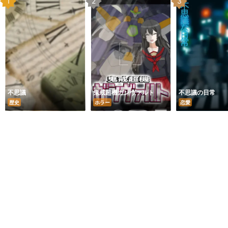
不思議
鬼戒超機ガンヴァルト
不思議の日常
歴史
ホラー
恋愛