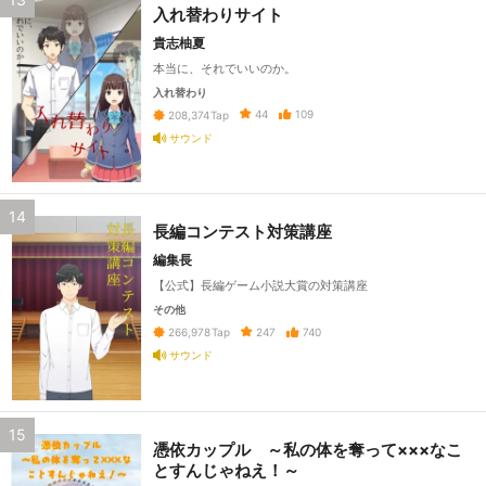
入れ替わりサイト
貴志柚夏
本当に、それでいいのか。
入れ替わり
44
109
208,374
Tap
サウンド
14
長編コンテスト対策講座
編集長
【公式】長編ゲーム小説大賞の対策講座
その他
247
740
266,978
Tap
サウンド
15
憑依カップル ～私の体を奪って×××なこ
とすんじゃねえ！～