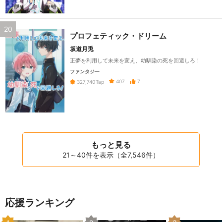
20
プロフェティック・ドリーム
坂道月兎
正夢を利用して未来を変え、幼馴染の死を回避しろ！
ファンタジー
407
7
327,740
Tap
もっと見る
21～40件を表示（全7,546件）
応援ランキング