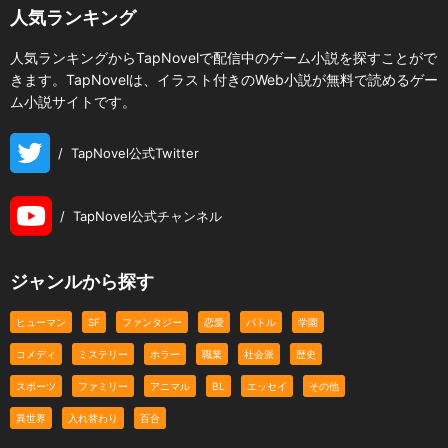
人気ランキング
人気ランキングからTapNovelで配信中のゲーム小説を探すことがで
きます。TapNovelは、イラスト付きのWeb小説が無料で読めるゲー
ム小説サイトです。
/
TapNovel公式Twitter
/
TapNovel公式チャンネル
ジャンルから探す
ヒューマン
SF
ファンタジー
恋愛
バトル
学園
コメディ
ミステリー
ホラー
職業
社会派
歴史
スポーツ
ファミリー
アニマル
BL
エッセイ
その他
異世界
入れ替わり
百合