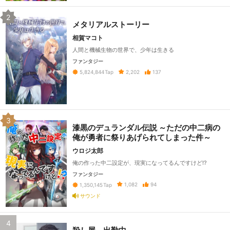
2
メタリアルストーリー
相賀マコト
人間と機械生物の世界で、少年は生きる
ファンタジー
2,202
137
5,824,844
Tap
3
漆黒のデュランダル伝説 ～ただの中二病の
俺が勇者に祭りあげられてしまった件～
ウロジ太郎
俺の作った中二設定が、現実になってるんですけど!?
ファンタジー
1,082
94
1,350,145
Tap
サウンド
4